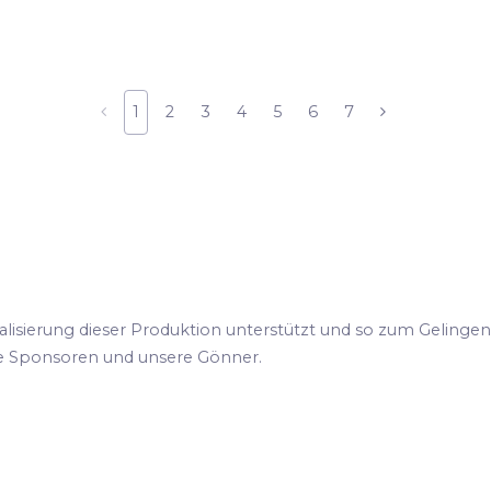
1
2
3
4
5
6
7
ealisierung dieser Produktion unterstützt und so zum Gelingen
e Sponsoren und unsere Gönner.