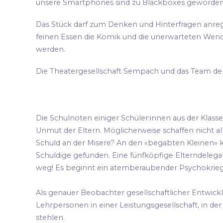
unsere Smartphones sind zu Blackboxes geworden
Das Stück darf zum Denken und Hinterfragen anrege
feinen Essen die Komik und die unerwarteten Wendu
werden.
Die Theatergesellschaft Sempach und das Team der 
Die Schulnoten einiger Schüler:innen aus der Klass
Unmut der Eltern. Möglicherweise schaffen nicht al
Schuld an der Misere? An den «begabten Kleinen» kan
Schuldige gefunden. Eine fünfköpfige Elterndelega
weg! Es beginnt ein atemberaubender Psychokrie
Als genauer Beobachter gesellschaftlicher Entwi
Lehrpersonen in einer Leistungsgesellschaft, in de
stehlen.