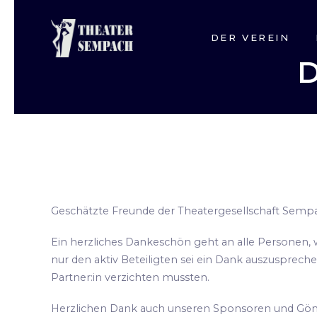
NAVIGATION
DER VEREIN
D
ÜBERSPRINGEN
Geschätzte Freunde der Theatergesellschaft Semp
Ein herzliches Dankeschön geht an alle Personen, 
nur den aktiv Beteiligten sei ein Dank auszusprec
Partner:in verzichten mussten.
Herzlichen Dank auch unseren Sponsoren und Gönne