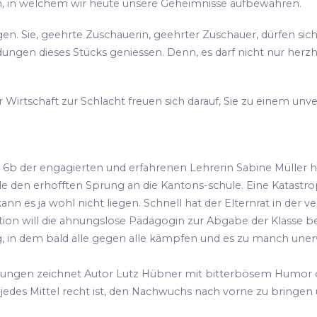
, in welchem wir heute unsere Geheimnisse aufbewahren.
n. Sie, geehrte Zuschauerin, geehrter Zuschauer, dürfen si
ngen dieses Stücks geniessen. Denn, es darf nicht nur herzh
Wirtschaft zur Schlacht freuen sich darauf, Sie zu einem un
e 6b der engagierten und erfahrenen Lehrerin Sabine Müller h
le den erhofften Sprung an die Kantons-schule. Eine Katastrop
n es ja wohl nicht liegen. Schnell hat der Elternrat in der v
tion will die ahnungslose Pädagogin zur Abgabe der Klasse be
g, in dem bald alle gegen alle kämpfen und es zu manch u
cklungen zeichnet Autor Lutz Hübner mit bitterbösem Humor
r jedes Mittel recht ist, den Nachwuchs nach vorne zu bringen