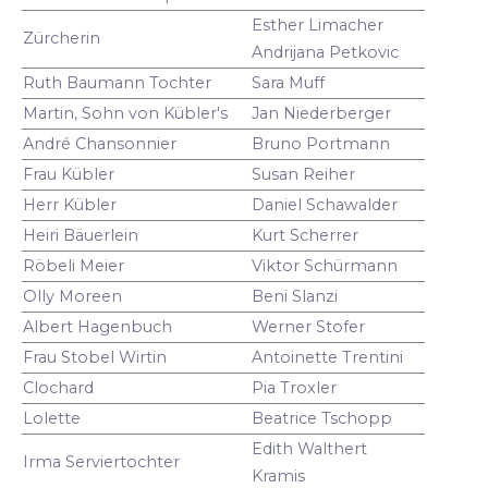
Esther Limacher
Zürcherin
Andrijana Petkovic
Ruth Baumann Tochter
Sara Muff
Martin, Sohn von Kübler's
Jan Niederberger
André Chansonnier
Bruno Portmann
Frau Kübler
Susan Reiher
Herr Kübler
Daniel Schawalder
Heiri Bäuerlein
Kurt Scherrer
Röbeli Meier
Viktor Schürmann
Olly Moreen
Beni Slanzi
Albert Hagenbuch
Werner Stofer
Frau Stobel Wirtin
Antoinette Trentini
Clochard
Pia Troxler
Lolette
Beatrice Tschopp
Edith Walthert
Irma Serviertochter
Kramis