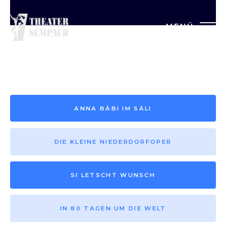
MENÜ
Saison vor 2013
ANNA BÄBI IM SÄLI
DIE KLEINE NIEDERDORFOPER
SI LETSCHT WUNSCH
IN 80 TAGEN UM DIE WELT