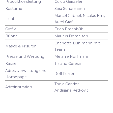
Produktionsleitung
Guido Geisseler
Kostüme
Sara Schürmann
Marcel Gabriel, Nicolas Erni,
Licht
Aurel Graf
Grafik
Erich Brechbühl
Bühne
Maurus Domeisen
Charlotte Bühlmann mit
Maske & Frisuren
Team
Presse und Werbung
Melanie Hürlimann
Kassier
Tiziano Ceresa
Adressverwaltung und
Rolf Furrer
Homepage
Tonja Gander
Administration
Andrijana Petkovic