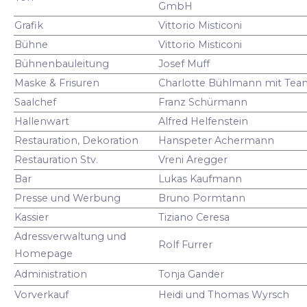
GmbH
Grafik
Vittorio Misticoni
Bühne
Vittorio Misticoni
Bühnenbauleitung
Josef Muff
Maske & Frisuren
Charlotte Bühlmann mit Tea
Saalchef
Franz Schürmann
Hallenwart
Alfred Helfenstein
Restauration, Dekoration
Hanspeter Achermann
Restauration Stv.
Vreni Aregger
Bar
Lukas Kaufmann
Presse und Werbung
Bruno Pormtann
Kassier
Tiziano Ceresa
Adressverwaltung und
Rolf Furrer
Homepage
Administration
Tonja Gander
Vorverkauf
Heidi und Thomas Wyrsch