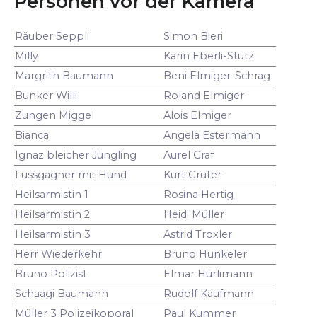
Personen vor der Kamera
Räuber Seppli
Simon Bieri
Milly
Karin Eberli-Stutz
Margrith Baumann
Beni Elmiger-Schrag
Bunker Willi
Roland Elmiger
Zungen Miggel
Alois Elmiger
Bianca
Angela Estermann
Ignaz bleicher Jüngling
Aurel Graf
Fussgägner mit Hund
Kurt Grüter
Heilsarmistin 1
Rosina Hertig
Heilsarmistin 2
Heidi Müller
Heilsarmistin 3
Astrid Troxler
Herr Wiederkehr
Bruno Hunkeler
Bruno Polizist
Elmar Hürlimann
Schaagi Baumann
Rudolf Kaufmann
Müller 3 Polizeikoporal
Paul Kummer