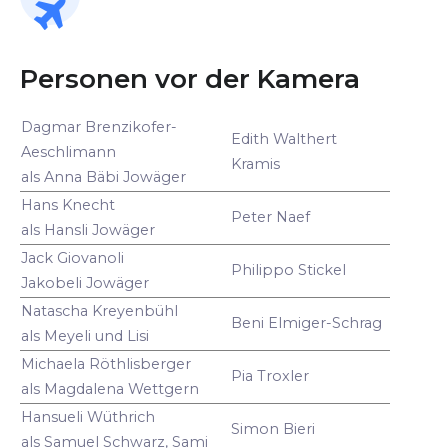
Personen vor der Kamera
Dagmar Brenzikofer-
Edith Walthert
Aeschlimann
Kramis
als Anna Bäbi Jowäger
Hans Knecht
Peter Naef
als Hansli Jowäger
Jack Giovanoli
Philippo Stickel
Jakobeli Jowäger
Natascha Kreyenbühl
Beni Elmiger-Schrag
als Meyeli und Lisi
Michaela Röthlisberger
Pia Troxler
als Magdalena Wettgern
Hansueli Wüthrich
Simon Bieri
als Samuel Schwarz, Sami