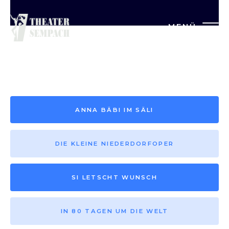
MENÜ
Saison vor 2013
ANNA BÄBI IM SÄLI
DIE KLEINE NIEDERDORFOPER
SI LETSCHT WUNSCH
IN 80 TAGEN UM DIE WELT