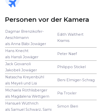
Personen vor der Kamera
Dagmar Brenzikofer-
Edith Walthert
Aeschlimann
Kramis
als Anna Bäbi Jowäger
Hans Knecht
Peter Naef
als Hansli Jowäger
Jack Giovanoli
Philippo Stickel
Jakobeli Jowäger
Natascha Kreyenbühl
Beni Elmiger-Schrag
als Meyeli und Lisi
Michaela Röthlisberger
Pia Troxler
als Magdalena Wettgern
Hansueli Wüthrich
Simon Bieri
als Samuel Schwarz, Sami