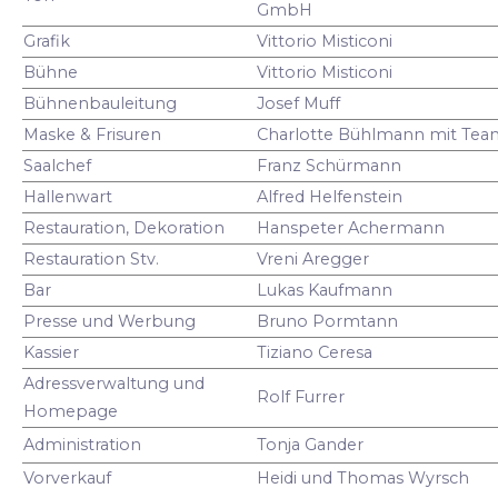
GmbH
Grafik
Vittorio Misticoni
Bühne
Vittorio Misticoni
Bühnenbauleitung
Josef Muff
Maske & Frisuren
Charlotte Bühlmann mit Tea
Saalchef
Franz Schürmann
Hallenwart
Alfred Helfenstein
Restauration, Dekoration
Hanspeter Achermann
Restauration Stv.
Vreni Aregger
Bar
Lukas Kaufmann
Presse und Werbung
Bruno Pormtann
Kassier
Tiziano Ceresa
Adressverwaltung und
Rolf Furrer
Homepage
Administration
Tonja Gander
Vorverkauf
Heidi und Thomas Wyrsch