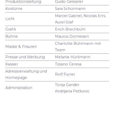
Produktionsleitung
Guido Geisseler
Kostüme
Sara Schürmann
Marcel Gabriel, Nicolas Erni,
Licht
Aurel Graf
Grafik
Erich Brechbühl
Bühne
Maurus Domeisen
Charlotte Bühlmann mit
Maske & Frisuren
Team
Presse und Werbung
Melanie Hürlimann
Kassier
Tiziano Ceresa
Adressverwaltung und
Rolf Furrer
Homepage
Tonja Gander
Administration
Andrijana Petkovic