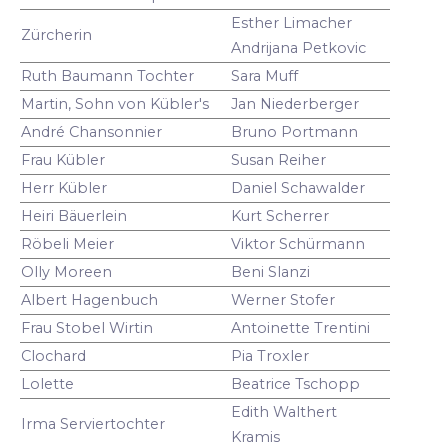
Esther Limacher
Zürcherin
Andrijana Petkovic
Ruth Baumann Tochter
Sara Muff
Martin, Sohn von Kübler's
Jan Niederberger
André Chansonnier
Bruno Portmann
Frau Kübler
Susan Reiher
Herr Kübler
Daniel Schawalder
Heiri Bäuerlein
Kurt Scherrer
Röbeli Meier
Viktor Schürmann
Olly Moreen
Beni Slanzi
Albert Hagenbuch
Werner Stofer
Frau Stobel Wirtin
Antoinette Trentini
Clochard
Pia Troxler
Lolette
Beatrice Tschopp
Edith Walthert
Irma Serviertochter
Kramis