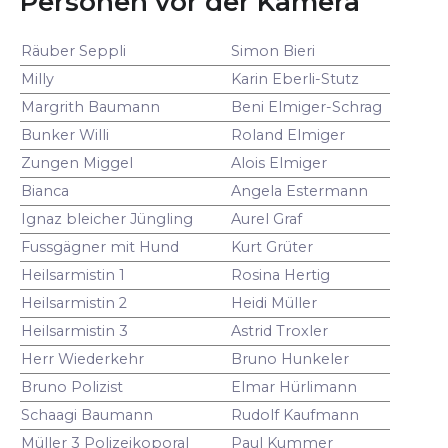
Personen vor der Kamera
Räuber Seppli
Simon Bieri
Milly
Karin Eberli-Stutz
Margrith Baumann
Beni Elmiger-Schrag
Bunker Willi
Roland Elmiger
Zungen Miggel
Alois Elmiger
Bianca
Angela Estermann
Ignaz bleicher Jüngling
Aurel Graf
Fussgägner mit Hund
Kurt Grüter
Heilsarmistin 1
Rosina Hertig
Heilsarmistin 2
Heidi Müller
Heilsarmistin 3
Astrid Troxler
Herr Wiederkehr
Bruno Hunkeler
Bruno Polizist
Elmar Hürlimann
Schaagi Baumann
Rudolf Kaufmann
Müller 3 Polizeikoporal
Paul Kummer