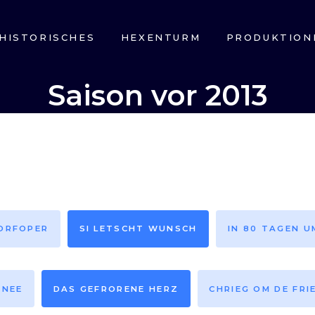
HISTORISCHES
HEXENTURM
PRODUKTION
Saison vor 2013
DORFOPER
SI LETSCHT WUNSCH
IN 80 TAGEN U
HNEE
DAS GEFRORENE HERZ
CHRIEG OM DE FRI