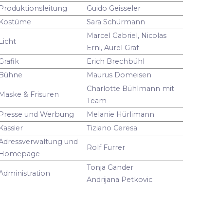
Produktionsleitung
Guido Geisseler
Kostüme
Sara Schürmann
Marcel Gabriel, Nicolas
Licht
Erni, Aurel Graf
Grafik
Erich Brechbühl
Bühne
Maurus Domeisen
Charlotte Bühlmann mit
Maske & Frisuren
Team
Presse und Werbung
Melanie Hürlimann
Kassier
Tiziano Ceresa
Adressverwaltung und
Rolf Furrer
Homepage
Tonja Gander
Administration
Andrijana Petkovic