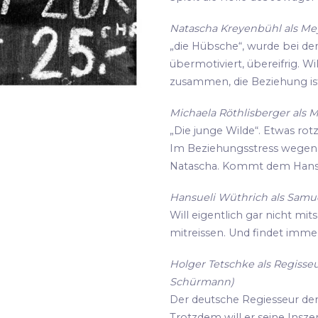
Natascha Kreyenbühl als Meye
„die Hübsche“, wurde bei de
übermotiviert, übereifrig. Wi
zusammen, die Beziehung ist
Michaela Röthlisberger als M
„Die junge Wilde“. Etwas rot
Im Beziehungsstress wegen i
Natascha. Kommt dem Hansu
Hansueli Wüthrich als Samue
Will eigentlich gar nicht mit
mitreissen. Und findet imme
Holger Tetschke als Regisseu
Schürmann)
Der deutsche Regiesseur der s
Trotzdem will er seine Insz