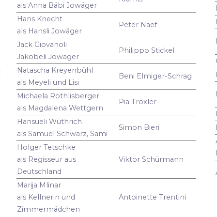
als Anna Bäbi Jowäger
Hans Knecht
Peter Naef
als Hansli Jowäger
Jack Giovanoli
Philippo Stickel
Jakobeli Jowäger
Natascha Kreyenbühl
t
Beni Elmiger-Schrag
als Meyeli und Lisi
Michaela Röthlisberger
Pia Troxler
als Magdalena Wettgern
Hansueli Wüthrich
Simon Bieri
als Samuel Schwarz, Sami
Holger Tetschke
als Regisseur aus
Viktor Schürmann
Deutschland
Marija Mlinar
als Kellnerin und
Antoinette Trentini
Zimmermädchen