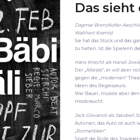
Das sieht
Dagmar Brenzikofer-Aeschli
Walthert Kramis)
Sie hat das Stück und das gan
zu halten. Ist die Spielerin 
Hans Knecht als Hansli Jowäg
Der „Älteste“, er will aber ni
gegen die „modernen“ Thea
Ideen des Regiesseurs.
War Bauer, musste aber den 
missbraucht.
Jack Giovanoli als Jakobeli J
Autonarr, das Auto ist auch 
„Romantiker“.
Spielt die Rolle des Jowäger