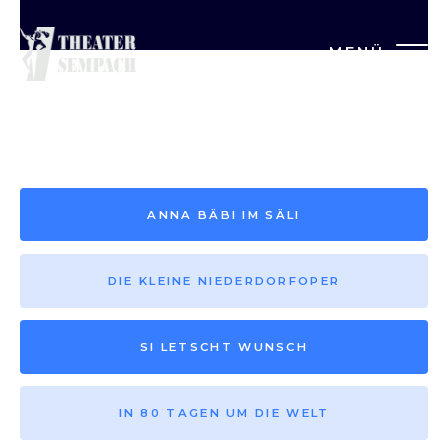
MENÜ
Saison vor 2013
ANNA BÄBI IM SÄLI
DIE KLEINE NIEDERDORFOPER
SI LETSCHT WUNSCH
IN 80 TAGEN UM DIE WELT