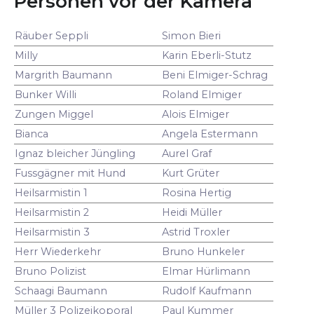
Personen vor der Kamera
Räuber Seppli
Simon Bieri
Milly
Karin Eberli-Stutz
Margrith Baumann
Beni Elmiger-Schrag
Bunker Willi
Roland Elmiger
Zungen Miggel
Alois Elmiger
Bianca
Angela Estermann
Ignaz bleicher Jüngling
Aurel Graf
Fussgägner mit Hund
Kurt Grüter
Heilsarmistin 1
Rosina Hertig
Heilsarmistin 2
Heidi Müller
Heilsarmistin 3
Astrid Troxler
Herr Wiederkehr
Bruno Hunkeler
Bruno Polizist
Elmar Hürlimann
Schaagi Baumann
Rudolf Kaufmann
Müller 3 Polizeikoporal
Paul Kummer