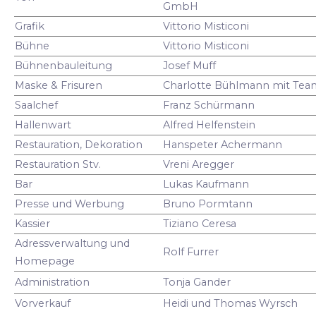
GmbH
Grafik
Vittorio Misticoni
Bühne
Vittorio Misticoni
Bühnenbauleitung
Josef Muff
Maske & Frisuren
Charlotte Bühlmann mit Tea
Saalchef
Franz Schürmann
Hallenwart
Alfred Helfenstein
Restauration, Dekoration
Hanspeter Achermann
Restauration Stv.
Vreni Aregger
Bar
Lukas Kaufmann
Presse und Werbung
Bruno Pormtann
Kassier
Tiziano Ceresa
Adressverwaltung und
Rolf Furrer
Homepage
Administration
Tonja Gander
Vorverkauf
Heidi und Thomas Wyrsch