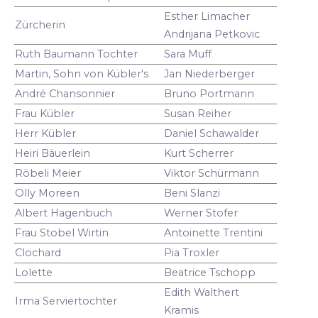
Esther Limacher
Zürcherin
Andrijana Petkovic
Ruth Baumann Tochter
Sara Muff
Martin, Sohn von Kübler's
Jan Niederberger
André Chansonnier
Bruno Portmann
Frau Kübler
Susan Reiher
Herr Kübler
Daniel Schawalder
Heiri Bäuerlein
Kurt Scherrer
Röbeli Meier
Viktor Schürmann
Olly Moreen
Beni Slanzi
Albert Hagenbuch
Werner Stofer
Frau Stobel Wirtin
Antoinette Trentini
Clochard
Pia Troxler
Lolette
Beatrice Tschopp
Edith Walthert
Irma Serviertochter
Kramis