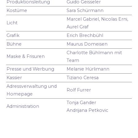
Produktionsleitung
Guido Geisseler
Kostüme
Sara Schürmann
Marcel Gabriel, Nicolas Erni,
Licht
Aurel Graf
Grafik
Erich Brechbühl
Bühne
Maurus Domeisen
Charlotte Bühlmann mit
Maske & Frisuren
Team
Presse und Werbung
Melanie Hürlimann
Kassier
Tiziano Ceresa
Adressverwaltung und
Rolf Furrer
Homepage
Tonja Gander
Administration
Andrijana Petkovic