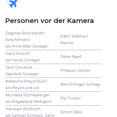
Personen vor der Kamera
Dagmar Brenzikofer-
Edith Walthert
Aeschlimann
Kramis
als Anna Bäbi Jowäger
Hans Knecht
Peter Naef
als Hansli Jowäger
Jack Giovanoli
Philippo Stickel
Jakobeli Jowäger
Natascha Kreyenbühl
Beni Elmiger-Schrag
als Meyeli und Lisi
Michaela Röthlisberger
Pia Troxler
als Magdalena Wettgern
Hansueli Wüthrich
Simon Bieri
als Samuel Schwarz, Sami