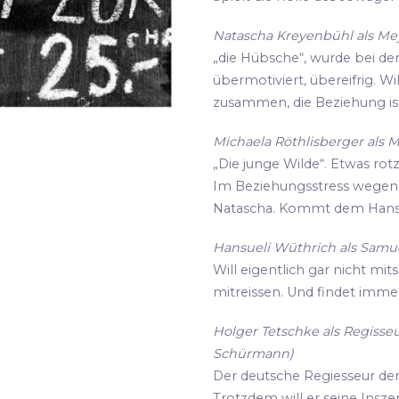
Natascha Kreyenbühl als Meye
„die Hübsche“, wurde bei de
übermotiviert, übereifrig. Wi
zusammen, die Beziehung ist
Michaela Röthlisberger als M
„Die junge Wilde“. Etwas rot
Im Beziehungsstress wegen i
Natascha. Kommt dem Hansu
Hansueli Wüthrich als Samue
Will eigentlich gar nicht mit
mitreissen. Und findet imme
Holger Tetschke als Regisseu
Schürmann)
Der deutsche Regiesseur der s
Trotzdem will er seine Insz