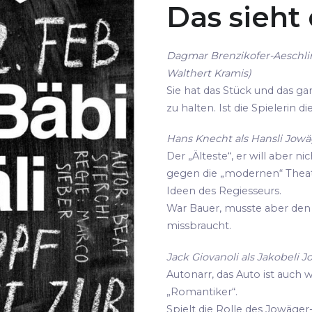
Das sieht
Dagmar Brenzikofer-Aeschli
Walthert Kramis)
Sie hat das Stück und das gan
zu halten. Ist die Spielerin 
Hans Knecht als Hansli Jowäg
Der „Älteste“, er will aber ni
gegen die „modernen“ Thea
Ideen des Regiesseurs.
War Bauer, musste aber den 
missbraucht.
Jack Giovanoli als Jakobeli J
Autonarr, das Auto ist auch 
„Romantiker“.
Spielt die Rolle des Jowäger