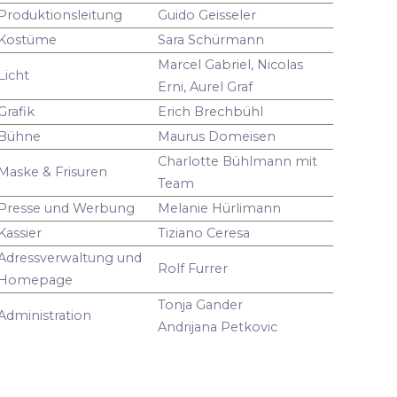
Produktionsleitung
Guido Geisseler
Kostüme
Sara Schürmann
Marcel Gabriel, Nicolas
Licht
Erni, Aurel Graf
Grafik
Erich Brechbühl
Bühne
Maurus Domeisen
Charlotte Bühlmann mit
Maske & Frisuren
Team
Presse und Werbung
Melanie Hürlimann
Kassier
Tiziano Ceresa
Adressverwaltung und
Rolf Furrer
Homepage
Tonja Gander
Administration
Andrijana Petkovic