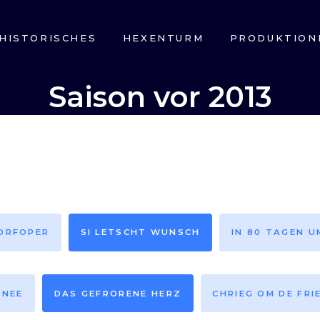
HISTORISCHES
HEXENTURM
PRODUKTION
Saison vor 2013
DORFOPER
SI LETSCHT WUNSCH
IN 80 TAGEN U
HNEE
DAS GEFRORENE HERZ
CHRIEG OM DE FRI