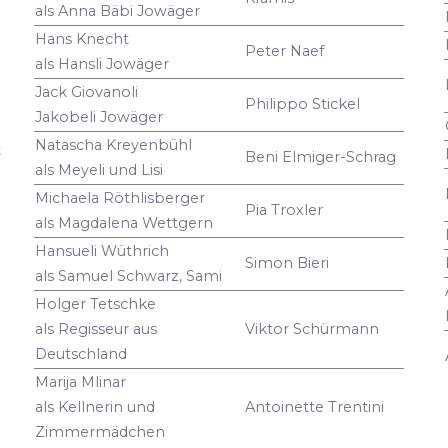
als Anna Bäbi Jowäger
Hans Knecht
Peter Naef
als Hansli Jowäger
Jack Giovanoli
Philippo Stickel
Jakobeli Jowäger
Natascha Kreyenbühl
t
Beni Elmiger-Schrag
als Meyeli und Lisi
Michaela Röthlisberger
Pia Troxler
als Magdalena Wettgern
Hansueli Wüthrich
Simon Bieri
als Samuel Schwarz, Sami
Holger Tetschke
als Regisseur aus
Viktor Schürmann
Deutschland
Marija Mlinar
als Kellnerin und
Antoinette Trentini
Zimmermädchen