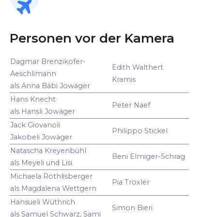
Personen vor der Kamera
Dagmar Brenzikofer-
Edith Walthert
Aeschlimann
Kramis
als Anna Bäbi Jowäger
Hans Knecht
Peter Naef
als Hansli Jowäger
Jack Giovanoli
Philippo Stickel
Jakobeli Jowäger
Natascha Kreyenbühl
Beni Elmiger-Schrag
als Meyeli und Lisi
Michaela Röthlisberger
Pia Troxler
als Magdalena Wettgern
Hansueli Wüthrich
Simon Bieri
als Samuel Schwarz, Sami