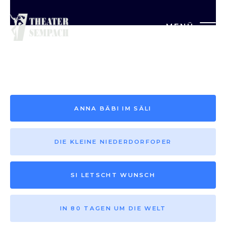
MENÜ
Saison vor 2013
ANNA BÄBI IM SÄLI
DIE KLEINE NIEDERDORFOPER
SI LETSCHT WUNSCH
IN 80 TAGEN UM DIE WELT