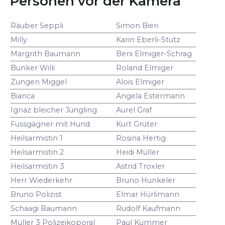
Personen vor der Kamera
Räuber Seppli
Simon Bieri
Milly
Karin Eberli-Stutz
Margrith Baumann
Beni Elmiger-Schrag
Bunker Willi
Roland Elmiger
Zungen Miggel
Alois Elmiger
Bianca
Angela Estermann
Ignaz bleicher Jüngling
Aurel Graf
Fussgägner mit Hund
Kurt Grüter
Heilsarmistin 1
Rosina Hertig
Heilsarmistin 2
Heidi Müller
Heilsarmistin 3
Astrid Troxler
Herr Wiederkehr
Bruno Hunkeler
Bruno Polizist
Elmar Hürlimann
Schaagi Baumann
Rudolf Kaufmann
Müller 3 Polizeikoporal
Paul Kummer