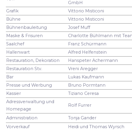
GmbH
Grafik
Vittorio Misticoni
Bühne
Vittorio Misticoni
Bühnenbauleitung
Josef Muff
Maske & Frisuren
Charlotte Bühlmann mit Tea
Saalchef
Franz Schürmann
Hallenwart
Alfred Helfenstein
Restauration, Dekoration
Hanspeter Achermann
Restauration Stv.
Vreni Aregger
Bar
Lukas Kaufmann
Presse und Werbung
Bruno Pormtann
Kassier
Tiziano Ceresa
Adressverwaltung und
Rolf Furrer
Homepage
Administration
Tonja Gander
Vorverkauf
Heidi und Thomas Wyrsch