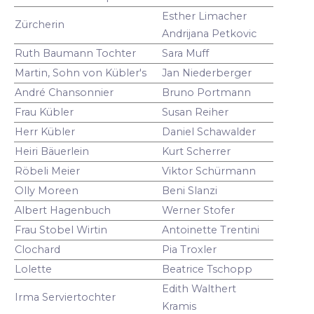
Esther Limacher
Zürcherin
Andrijana Petkovic
Ruth Baumann Tochter
Sara Muff
Martin, Sohn von Kübler's
Jan Niederberger
André Chansonnier
Bruno Portmann
Frau Kübler
Susan Reiher
Herr Kübler
Daniel Schawalder
Heiri Bäuerlein
Kurt Scherrer
Röbeli Meier
Viktor Schürmann
Olly Moreen
Beni Slanzi
Albert Hagenbuch
Werner Stofer
Frau Stobel Wirtin
Antoinette Trentini
Clochard
Pia Troxler
Lolette
Beatrice Tschopp
Edith Walthert
Irma Serviertochter
Kramis