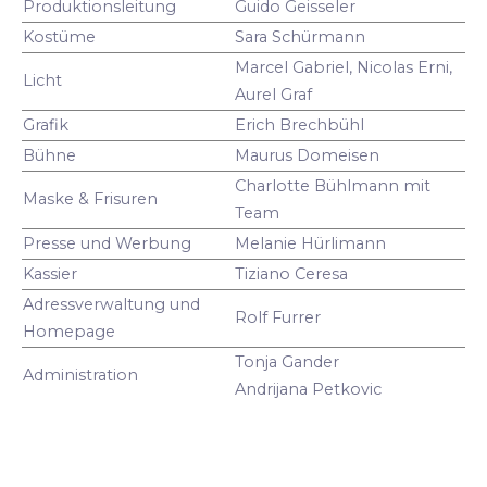
Produktionsleitung
Guido Geisseler
Kostüme
Sara Schürmann
Marcel Gabriel, Nicolas Erni,
Licht
Aurel Graf
Grafik
Erich Brechbühl
Bühne
Maurus Domeisen
Charlotte Bühlmann mit
Maske & Frisuren
Team
Presse und Werbung
Melanie Hürlimann
Kassier
Tiziano Ceresa
Adressverwaltung und
Rolf Furrer
Homepage
Tonja Gander
Administration
Andrijana Petkovic