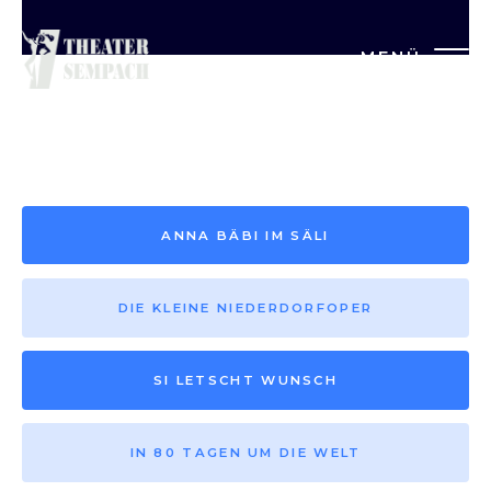
MENÜ
Saison vor 2013
ANNA BÄBI IM SÄLI
DIE KLEINE NIEDERDORFOPER
SI LETSCHT WUNSCH
IN 80 TAGEN UM DIE WELT