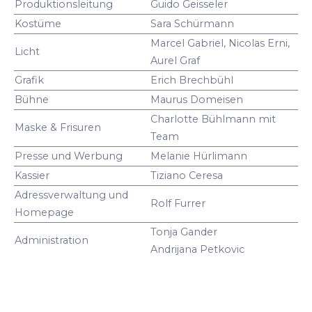
Produktionsleitung
Guido Geisseler
Kostüme
Sara Schürmann
Marcel Gabriel, Nicolas Erni,
Licht
Aurel Graf
Grafik
Erich Brechbühl
Bühne
Maurus Domeisen
Charlotte Bühlmann mit
Maske & Frisuren
Team
Presse und Werbung
Melanie Hürlimann
Kassier
Tiziano Ceresa
Adressverwaltung und
Rolf Furrer
Homepage
Tonja Gander
Administration
Andrijana Petkovic