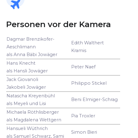
Personen vor der Kamera
Dagmar Brenzikofer-
Edith Walthert
Aeschlimann
Kramis
als Anna Bäbi Jowäger
Hans Knecht
Peter Naef
als Hansli Jowäger
Jack Giovanoli
Philippo Stickel
Jakobeli Jowäger
Natascha Kreyenbühl
Beni Elmiger-Schrag
als Meyeli und Lisi
Michaela Röthlisberger
Pia Troxler
als Magdalena Wettgern
Hansueli Wüthrich
Simon Bieri
als Samuel Schwarz, Sami