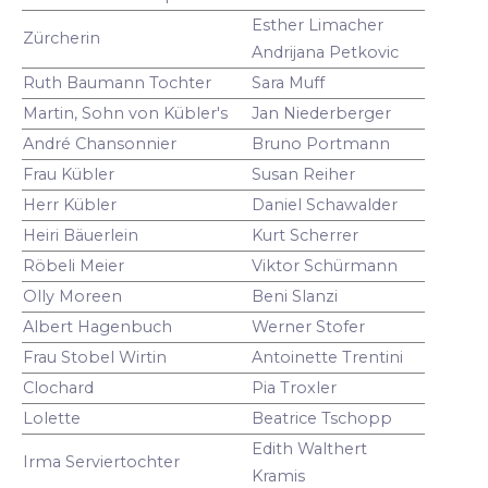
Esther Limacher
Zürcherin
Andrijana Petkovic
Ruth Baumann Tochter
Sara Muff
Martin, Sohn von Kübler's
Jan Niederberger
André Chansonnier
Bruno Portmann
Frau Kübler
Susan Reiher
Herr Kübler
Daniel Schawalder
Heiri Bäuerlein
Kurt Scherrer
Röbeli Meier
Viktor Schürmann
Olly Moreen
Beni Slanzi
Albert Hagenbuch
Werner Stofer
Frau Stobel Wirtin
Antoinette Trentini
Clochard
Pia Troxler
Lolette
Beatrice Tschopp
Edith Walthert
Irma Serviertochter
Kramis