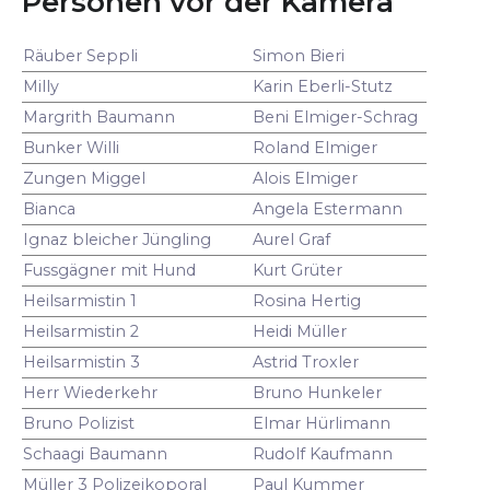
Personen vor der Kamera
Räuber Seppli
Simon Bieri
Milly
Karin Eberli-Stutz
Margrith Baumann
Beni Elmiger-Schrag
Bunker Willi
Roland Elmiger
Zungen Miggel
Alois Elmiger
Bianca
Angela Estermann
Ignaz bleicher Jüngling
Aurel Graf
Fussgägner mit Hund
Kurt Grüter
Heilsarmistin 1
Rosina Hertig
Heilsarmistin 2
Heidi Müller
Heilsarmistin 3
Astrid Troxler
Herr Wiederkehr
Bruno Hunkeler
Bruno Polizist
Elmar Hürlimann
Schaagi Baumann
Rudolf Kaufmann
Müller 3 Polizeikoporal
Paul Kummer