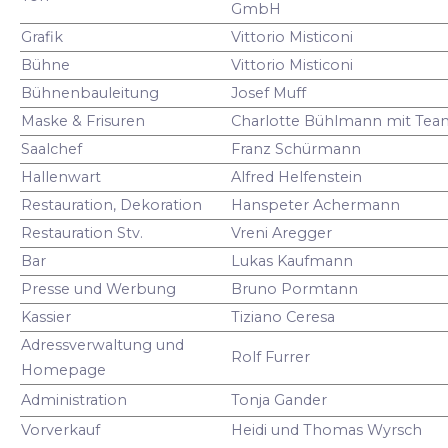
GmbH
Grafik
Vittorio Misticoni
Bühne
Vittorio Misticoni
Bühnenbauleitung
Josef Muff
Maske & Frisuren
Charlotte Bühlmann mit Tea
Saalchef
Franz Schürmann
Hallenwart
Alfred Helfenstein
Restauration, Dekoration
Hanspeter Achermann
Restauration Stv.
Vreni Aregger
Bar
Lukas Kaufmann
Presse und Werbung
Bruno Pormtann
Kassier
Tiziano Ceresa
Adressverwaltung und
Rolf Furrer
Homepage
Administration
Tonja Gander
Vorverkauf
Heidi und Thomas Wyrsch