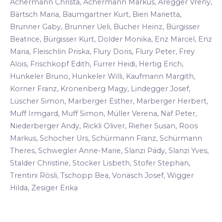
Achermann Christa, Achermann Markus, Aregger Vreny,
Bärtsch Maria, Baumgartner Kurt, Bieri Marietta,
Brunner Gaby, Brunner Ueli, Bucher Heinz, Bürgisser
Beatrice, Bürgisser Kurt, Dolder Monika, Enz Marcel, Enz
Maria, Fleischlin Priska, Flury Doris, Flury Peter, Frey
Alois, Frischkopf Edith, Furrer Heidi, Hertig Erich,
Hunkeler Bruno, Hunkeler Willi, Kaufmann Margith,
Korner Franz, Kronenberg Magy, Lindegger Josef,
Lüscher Simon, Marberger Esther, Marberger Herbert,
Muff Irmgard, Muff Simon, Müller Verena, Näf Peter,
Niederberger Andy, Rickli Oliver, Rieher Susan, Roos
Markus, Schocher Urs, Schürmann Franz, Schürmann
Theres, Schwegler Anne-Marie, Slanzi Pädy, Slanzi Yves,
Stalder Christine, Stocker Lisbeth, Stofer Stephan,
Trentini Rösli, Tschopp Bea, Vonäsch Josef, Wigger
Hilda, Zesiger Erika