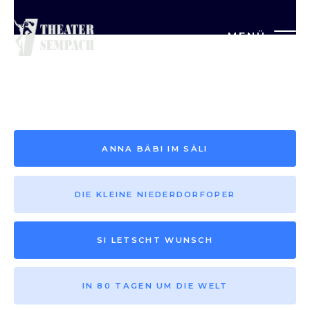
MENÜ
Saison vor 2013
ANNA BÄBI IM SÄLI
DIE KLEINE NIEDERDORFOPER
SI LETSCHT WUNSCH
IN 80 TAGEN UM DIE WELT