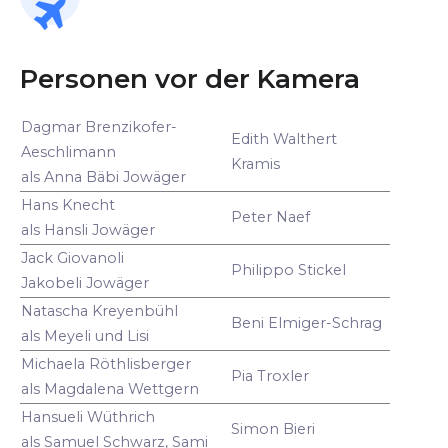
Personen vor der Kamera
Dagmar Brenzikofer-
Edith Walthert
Aeschlimann
Kramis
als Anna Bäbi Jowäger
Hans Knecht
Peter Naef
als Hansli Jowäger
Jack Giovanoli
Philippo Stickel
Jakobeli Jowäger
Natascha Kreyenbühl
Beni Elmiger-Schrag
als Meyeli und Lisi
Michaela Röthlisberger
Pia Troxler
als Magdalena Wettgern
Hansueli Wüthrich
Simon Bieri
als Samuel Schwarz, Sami