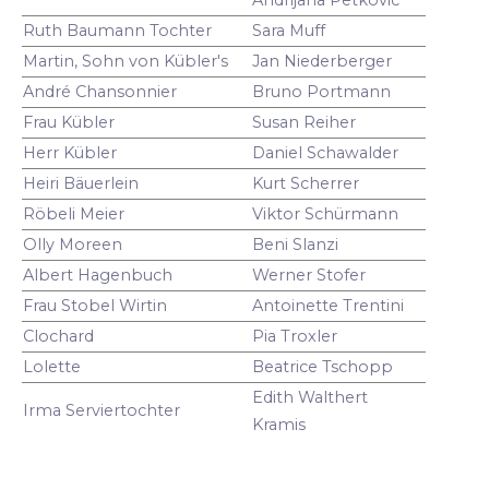
Ruth Baumann Tochter
Sara Muff
Martin, Sohn von Kübler's
Jan Niederberger
André Chansonnier
Bruno Portmann
Frau Kübler
Susan Reiher
Herr Kübler
Daniel Schawalder
Heiri Bäuerlein
Kurt Scherrer
Röbeli Meier
Viktor Schürmann
Olly Moreen
Beni Slanzi
Albert Hagenbuch
Werner Stofer
Frau Stobel Wirtin
Antoinette Trentini
Clochard
Pia Troxler
Lolette
Beatrice Tschopp
Edith Walthert
Irma Serviertochter
Kramis