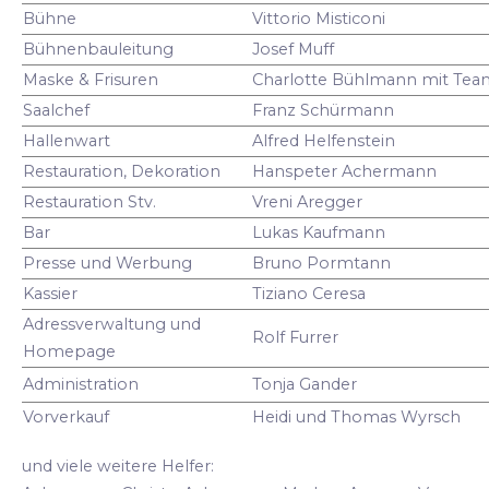
Bühne
Vittorio Misticoni
Bühnenbauleitung
Josef Muff
Maske & Frisuren
Charlotte Bühlmann mit Tea
Saalchef
Franz Schürmann
Hallenwart
Alfred Helfenstein
Restauration, Dekoration
Hanspeter Achermann
Restauration Stv.
Vreni Aregger
Bar
Lukas Kaufmann
Presse und Werbung
Bruno Pormtann
Kassier
Tiziano Ceresa
Adressverwaltung und
Rolf Furrer
Homepage
Administration
Tonja Gander
Vorverkauf
Heidi und Thomas Wyrsch
und viele weitere Helfer: