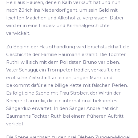
Heiri aus Hausen, der ein Kalb verkauft hat und nun
nach Zürich ins Niederdorf geht, um sein Geld mit
leichten Mädchen und Alkohol zu verprassen. Dabei
wird er in eine Liebes- und Kriminalgeschichte
verwickelt.
Zu Beginn der Haupthandlung wird bruchstückhaft die
Geschichte der Familie Baumann erzählt. Die Tochter
Ruthli will sich mit dem Polizisten Bruno verloben.
Vater Schaggi, ein Trompetentrödler, verkauft eine
erotische Zeitschrift an einen jungen Mann und
bekommt dafür eine billige Kette mit falschen Perlen.
Es folgt eine Szene mit Frau Strober, der Wirtin der
Kneipe «Lämmli», die ein international bekanntes
Sängerduo erwartet. In den Sänger André hat sich
Baumanns Tochter Ruth bei einem früheren Auftritt
verliebt.
Die Szene wechselt zu den drei Dieben Zungen-Miggel,