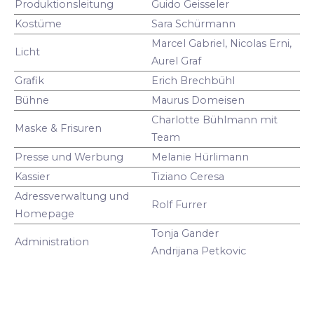
Produktionsleitung
Guido Geisseler
Kostüme
Sara Schürmann
Marcel Gabriel, Nicolas Erni,
Licht
Aurel Graf
Grafik
Erich Brechbühl
Bühne
Maurus Domeisen
Charlotte Bühlmann mit
Maske & Frisuren
Team
Presse und Werbung
Melanie Hürlimann
Kassier
Tiziano Ceresa
Adressverwaltung und
Rolf Furrer
Homepage
Tonja Gander
Administration
Andrijana Petkovic