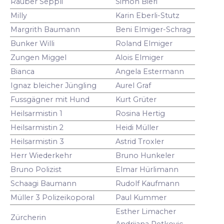
Räuber Seppli
Simon Bieri
Milly
Karin Eberli-Stutz
Margrith Baumann
Beni Elmiger-Schrag
Bunker Willi
Roland Elmiger
Zungen Miggel
Alois Elmiger
Bianca
Angela Estermann
Ignaz bleicher Jüngling
Aurel Graf
Fussgägner mit Hund
Kurt Grüter
Heilsarmistin 1
Rosina Hertig
Heilsarmistin 2
Heidi Müller
Heilsarmistin 3
Astrid Troxler
Herr Wiederkehr
Bruno Hunkeler
Bruno Polizist
Elmar Hürlimann
Schaagi Baumann
Rudolf Kaufmann
Müller 3 Polizeikoporal
Paul Kummer
Esther Limacher
Zürcherin
Andrijana Petkovic