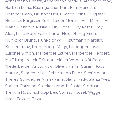
Achermann Christa, Achermann Markus, Aregger Vreny,
Bärtsch Maria, Baumgartner Kurt, Bieri Marietta,
Brunner Gaby, Brunner Ueli, Bucher Heinz, Bürgisser
Beatrice, Bürgisser Kurt, Dolder Monika, Enz Marcel, Enz
Maria, Fleischlin Priska, Flury Doris, Flury Peter, Frey
Alois, Frischkopf Edith, Furrer Heidi, Hertig Erich,
Hunkeler Bruno, Hunkeler Willi, Kaufmann Margith,
Korner Franz, Kronenberg Magy, Lindegger Josef,
Lüscher Simon, Marberger Esther, Marberger Herbert,
Muff Irmgard, Muff Simon, Müller Verena, Näf Peter,
Niederberger Andy, Rickli Oliver, Rieher Susan, Roos
Markus, Schocher Urs, Schürmann Franz, Schürmann
Theres, Schwegler Anne-Marie, Slanzi Pädy, Slanzi Yves,
Stalder Christine, Stocker Lisbeth, Stofer Stephan,
Trentini Rösli, Tschopp Bea, Vonäsch Josef, Wigger
Hilda, Zesiger Erika