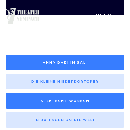
MENÜ
Saison vor 2013
ANNA BÄBI IM SÄLI
DIE KLEINE NIEDERDORFOPER
SI LETSCHT WUNSCH
IN 80 TAGEN UM DIE WELT