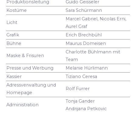
Produktionsleitung
Guido Geisseler
Kostüme
Sara Schürmann
Marcel Gabriel, Nicolas Erni,
Licht
Aurel Graf
Grafik
Erich Brechbühl
Bühne
Maurus Domeisen
Charlotte Bühlmann mit
Maske & Frisuren
Team
Presse und Werbung
Melanie Hürlimann
Kassier
Tiziano Ceresa
Adressverwaltung und
Rolf Furrer
Homepage
Tonja Gander
Administration
Andrijana Petkovic