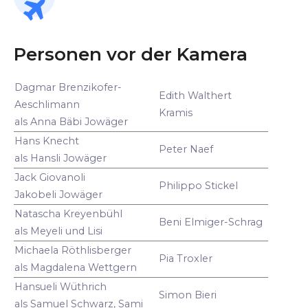
Personen vor der Kamera
Dagmar Brenzikofer-
Edith Walthert
Aeschlimann
Kramis
als Anna Bäbi Jowäger
Hans Knecht
Peter Naef
als Hansli Jowäger
Jack Giovanoli
Philippo Stickel
Jakobeli Jowäger
Natascha Kreyenbühl
Beni Elmiger-Schrag
als Meyeli und Lisi
Michaela Röthlisberger
Pia Troxler
als Magdalena Wettgern
Hansueli Wüthrich
Simon Bieri
als Samuel Schwarz, Sami