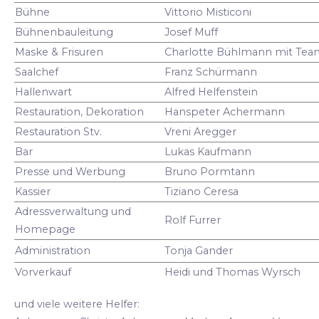
Bühne
Vittorio Misticoni
Bühnenbauleitung
Josef Muff
Maske & Frisuren
Charlotte Bühlmann mit Tea
Saalchef
Franz Schürmann
Hallenwart
Alfred Helfenstein
Restauration, Dekoration
Hanspeter Achermann
Restauration Stv.
Vreni Aregger
Bar
Lukas Kaufmann
Presse und Werbung
Bruno Pormtann
Kassier
Tiziano Ceresa
Adressverwaltung und
Rolf Furrer
Homepage
Administration
Tonja Gander
Vorverkauf
Heidi und Thomas Wyrsch
und viele weitere Helfer: