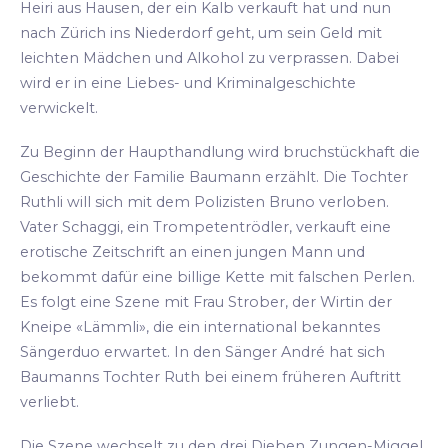
Heiri aus Hausen, der ein Kalb verkauft hat und nun
nach Zürich ins Niederdorf geht, um sein Geld mit
leichten Mädchen und Alkohol zu verprassen. Dabei
wird er in eine Liebes- und Kriminalgeschichte
verwickelt.
Zu Beginn der Haupthandlung wird bruchstückhaft die
Geschichte der Familie Baumann erzählt. Die Tochter
Ruthli will sich mit dem Polizisten Bruno verloben.
Vater Schaggi, ein Trompetentrödler, verkauft eine
erotische Zeitschrift an einen jungen Mann und
bekommt dafür eine billige Kette mit falschen Perlen.
Es folgt eine Szene mit Frau Strober, der Wirtin der
Kneipe «Lämmli», die ein international bekanntes
Sängerduo erwartet. In den Sänger André hat sich
Baumanns Tochter Ruth bei einem früheren Auftritt
verliebt.
Die Szene wechselt zu den drei Dieben Zungen-Miggel,