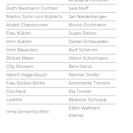
Ruth Baumann Tochter
Sara Muff
Martin, Sohn von Kübler's
Jan Niederberger
André Chansonnier
Bruno Portmann
Frau Kübler
Susan Reiher
Herr Kübler
Daniel Schawalder
Heiri Bäuerlein
Kurt Scherrer
Röbeli Meier
Viktor Schürmann
Olly Moreen
Beni Slanzi
Albert Hagenbuch
Werner Stofer
Frau Stobel Wirtin
Antoinette Trentini
Clochard
Pia Troxler
Lolette
Beatrice Tschopp
Edith Walthert
Irma Serviertochter
Kramis