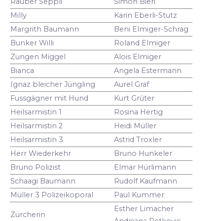
Räuber Seppli
Simon Bieri
Milly
Karin Eberli-Stutz
Margrith Baumann
Beni Elmiger-Schrag
Bunker Willi
Roland Elmiger
Zungen Miggel
Alois Elmiger
Bianca
Angela Estermann
Ignaz bleicher Jüngling
Aurel Graf
Fussgägner mit Hund
Kurt Grüter
Heilsarmistin 1
Rosina Hertig
Heilsarmistin 2
Heidi Müller
Heilsarmistin 3
Astrid Troxler
Herr Wiederkehr
Bruno Hunkeler
Bruno Polizist
Elmar Hürlimann
Schaagi Baumann
Rudolf Kaufmann
Müller 3 Polizeikoporal
Paul Kummer
Esther Limacher
Zürcherin
Andrijana Petkovic