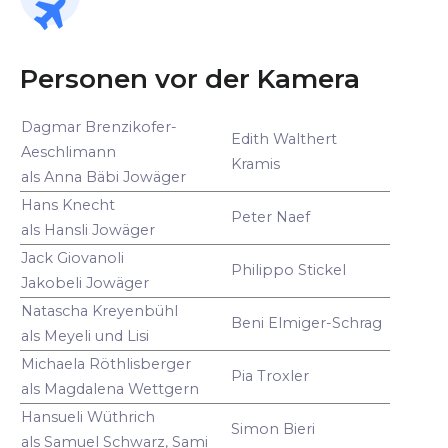
Personen vor der Kamera
Dagmar Brenzikofer-
Edith Walthert
Aeschlimann
Kramis
als Anna Bäbi Jowäger
Hans Knecht
Peter Naef
als Hansli Jowäger
Jack Giovanoli
Philippo Stickel
Jakobeli Jowäger
Natascha Kreyenbühl
Beni Elmiger-Schrag
als Meyeli und Lisi
Michaela Röthlisberger
Pia Troxler
als Magdalena Wettgern
Hansueli Wüthrich
Simon Bieri
als Samuel Schwarz, Sami