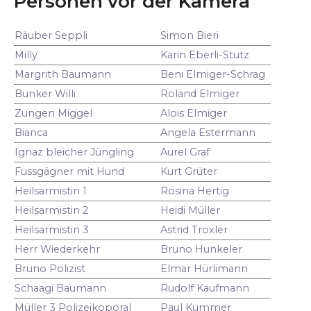
Personen vor der Kamera
Räuber Seppli
Simon Bieri
Milly
Karin Eberli-Stutz
Margrith Baumann
Beni Elmiger-Schrag
Bunker Willi
Roland Elmiger
Zungen Miggel
Alois Elmiger
Bianca
Angela Estermann
Ignaz bleicher Jüngling
Aurel Graf
Fussgägner mit Hund
Kurt Grüter
Heilsarmistin 1
Rosina Hertig
Heilsarmistin 2
Heidi Müller
Heilsarmistin 3
Astrid Troxler
Herr Wiederkehr
Bruno Hunkeler
Bruno Polizist
Elmar Hürlimann
Schaagi Baumann
Rudolf Kaufmann
Müller 3 Polizeikoporal
Paul Kummer