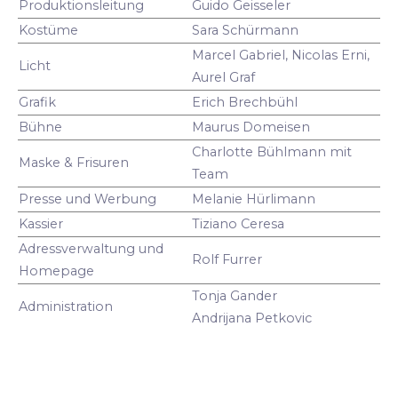
Produktionsleitung
Guido Geisseler
Kostüme
Sara Schürmann
Marcel Gabriel, Nicolas Erni,
Licht
Aurel Graf
Grafik
Erich Brechbühl
Bühne
Maurus Domeisen
Charlotte Bühlmann mit
Maske & Frisuren
Team
Presse und Werbung
Melanie Hürlimann
Kassier
Tiziano Ceresa
Adressverwaltung und
Rolf Furrer
Homepage
Tonja Gander
Administration
Andrijana Petkovic