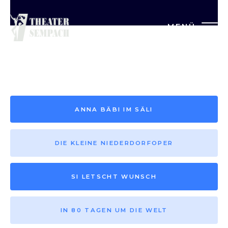
MENÜ
Saison vor 2013
ANNA BÄBI IM SÄLI
DIE KLEINE NIEDERDORFOPER
SI LETSCHT WUNSCH
IN 80 TAGEN UM DIE WELT