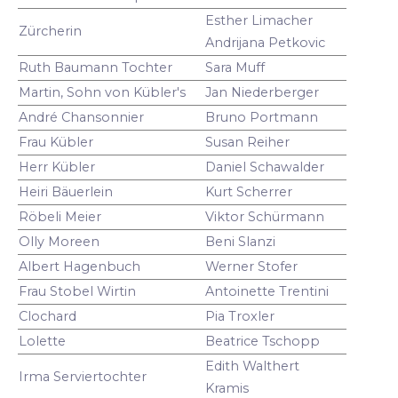
Esther Limacher
Zürcherin
Andrijana Petkovic
Ruth Baumann Tochter
Sara Muff
Martin, Sohn von Kübler's
Jan Niederberger
André Chansonnier
Bruno Portmann
Frau Kübler
Susan Reiher
Herr Kübler
Daniel Schawalder
Heiri Bäuerlein
Kurt Scherrer
Röbeli Meier
Viktor Schürmann
Olly Moreen
Beni Slanzi
Albert Hagenbuch
Werner Stofer
Frau Stobel Wirtin
Antoinette Trentini
Clochard
Pia Troxler
Lolette
Beatrice Tschopp
Edith Walthert
Irma Serviertochter
Kramis