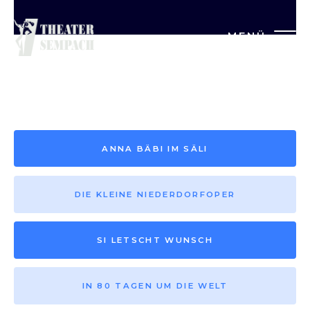
MENÜ
Saison vor 2013
ANNA BÄBI IM SÄLI
DIE KLEINE NIEDERDORFOPER
SI LETSCHT WUNSCH
IN 80 TAGEN UM DIE WELT