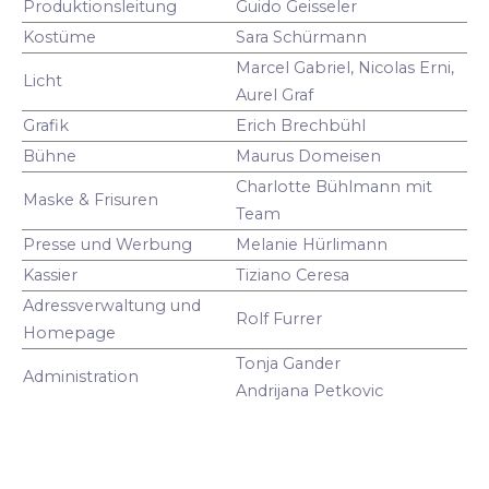
Produktionsleitung
Guido Geisseler
Kostüme
Sara Schürmann
Marcel Gabriel, Nicolas Erni,
Licht
Aurel Graf
Grafik
Erich Brechbühl
Bühne
Maurus Domeisen
Charlotte Bühlmann mit
Maske & Frisuren
Team
Presse und Werbung
Melanie Hürlimann
Kassier
Tiziano Ceresa
Adressverwaltung und
Rolf Furrer
Homepage
Tonja Gander
Administration
Andrijana Petkovic