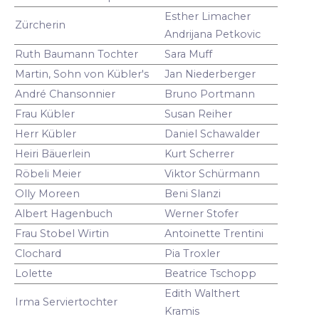
Esther Limacher
Zürcherin
Andrijana Petkovic
Ruth Baumann Tochter
Sara Muff
Martin, Sohn von Kübler's
Jan Niederberger
André Chansonnier
Bruno Portmann
Frau Kübler
Susan Reiher
Herr Kübler
Daniel Schawalder
Heiri Bäuerlein
Kurt Scherrer
Röbeli Meier
Viktor Schürmann
Olly Moreen
Beni Slanzi
Albert Hagenbuch
Werner Stofer
Frau Stobel Wirtin
Antoinette Trentini
Clochard
Pia Troxler
Lolette
Beatrice Tschopp
Edith Walthert
Irma Serviertochter
Kramis