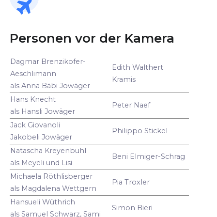
Personen vor der Kamera
Dagmar Brenzikofer-
Edith Walthert
Aeschlimann
Kramis
als Anna Bäbi Jowäger
Hans Knecht
Peter Naef
als Hansli Jowäger
Jack Giovanoli
Philippo Stickel
Jakobeli Jowäger
Natascha Kreyenbühl
Beni Elmiger-Schrag
als Meyeli und Lisi
Michaela Röthlisberger
Pia Troxler
als Magdalena Wettgern
Hansueli Wüthrich
Simon Bieri
als Samuel Schwarz, Sami