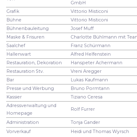
GmbH
Grafik
Vittorio Misticoni
Bühne
Vittorio Misticoni
Bühnenbauleitung
Josef Muff
Maske & Frisuren
Charlotte Bühlmann mit Tea
Saalchef
Franz Schürmann
Hallenwart
Alfred Helfenstein
Restauration, Dekoration
Hanspeter Achermann
Restauration Stv.
Vreni Aregger
Bar
Lukas Kaufmann
Presse und Werbung
Bruno Pormtann
Kassier
Tiziano Ceresa
Adressverwaltung und
Rolf Furrer
Homepage
Administration
Tonja Gander
Vorverkauf
Heidi und Thomas Wyrsch