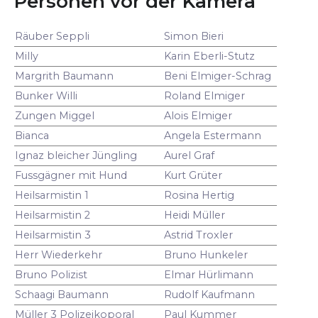
Personen vor der Kamera
Räuber Seppli
Simon Bieri
Milly
Karin Eberli-Stutz
Margrith Baumann
Beni Elmiger-Schrag
Bunker Willi
Roland Elmiger
Zungen Miggel
Alois Elmiger
Bianca
Angela Estermann
Ignaz bleicher Jüngling
Aurel Graf
Fussgägner mit Hund
Kurt Grüter
Heilsarmistin 1
Rosina Hertig
Heilsarmistin 2
Heidi Müller
Heilsarmistin 3
Astrid Troxler
Herr Wiederkehr
Bruno Hunkeler
Bruno Polizist
Elmar Hürlimann
Schaagi Baumann
Rudolf Kaufmann
Müller 3 Polizeikoporal
Paul Kummer