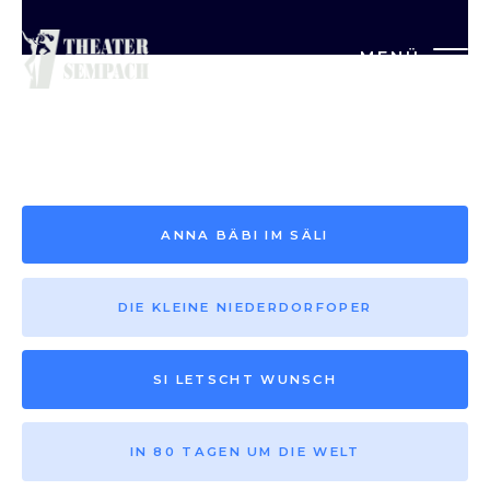
MENÜ
Saison vor 2013
ANNA BÄBI IM SÄLI
DIE KLEINE NIEDERDORFOPER
SI LETSCHT WUNSCH
IN 80 TAGEN UM DIE WELT