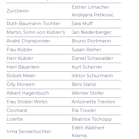
Esther Limacher
Zürcherin
Andrijana Petkovic
Ruth Baumann Tochter
Sara Muff
Martin, Sohn von Kübler's
Jan Niederberger
André Chansonnier
Bruno Portmann
Frau Kübler
Susan Reiher
Herr Kübler
Daniel Schawalder
Heiri Bäuerlein
Kurt Scherrer
Röbeli Meier
Viktor Schürmann
Olly Moreen
Beni Slanzi
Albert Hagenbuch
Werner Stofer
Frau Stobel Wirtin
Antoinette Trentini
Clochard
Pia Troxler
Lolette
Beatrice Tschopp
Edith Walthert
Irma Serviertochter
Kramis