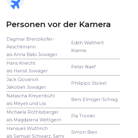
Personen vor der Kamera
Dagmar Brenzikofer-
Edith Walthert
Aeschlimann
Kramis
als Anna Bäbi Jowäger
Hans Knecht
Peter Naef
als Hansli Jowäger
Jack Giovanoli
Philippo Stickel
Jakobeli Jowäger
Natascha Kreyenbühl
Beni Elmiger-Schrag
als Meyeli und Lisi
Michaela Röthlisberger
Pia Troxler
als Magdalena Wettgern
Hansueli Wüthrich
Simon Bieri
als Samuel Schwarz, Sami