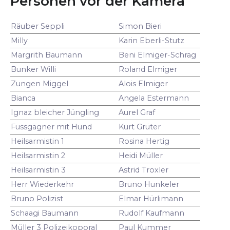
Personen vor der Kamera
Räuber Seppli
Simon Bieri
Milly
Karin Eberli-Stutz
Margrith Baumann
Beni Elmiger-Schrag
Bunker Willi
Roland Elmiger
Zungen Miggel
Alois Elmiger
Bianca
Angela Estermann
Ignaz bleicher Jüngling
Aurel Graf
Fussgägner mit Hund
Kurt Grüter
Heilsarmistin 1
Rosina Hertig
Heilsarmistin 2
Heidi Müller
Heilsarmistin 3
Astrid Troxler
Herr Wiederkehr
Bruno Hunkeler
Bruno Polizist
Elmar Hürlimann
Schaagi Baumann
Rudolf Kaufmann
Müller 3 Polizeikoporal
Paul Kummer