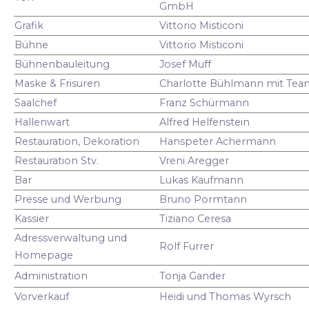
GmbH
Grafik
Vittorio Misticoni
Bühne
Vittorio Misticoni
Bühnenbauleitung
Josef Muff
Maske & Frisuren
Charlotte Bühlmann mit Tea
Saalchef
Franz Schürmann
Hallenwart
Alfred Helfenstein
Restauration, Dekoration
Hanspeter Achermann
Restauration Stv.
Vreni Aregger
Bar
Lukas Kaufmann
Presse und Werbung
Bruno Pormtann
Kassier
Tiziano Ceresa
Adressverwaltung und
Rolf Furrer
Homepage
Administration
Tonja Gander
Vorverkauf
Heidi und Thomas Wyrsch