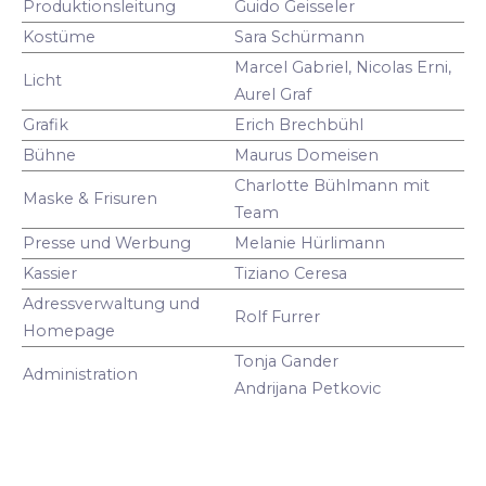
Produktionsleitung
Guido Geisseler
Kostüme
Sara Schürmann
Marcel Gabriel, Nicolas Erni,
Licht
Aurel Graf
Grafik
Erich Brechbühl
Bühne
Maurus Domeisen
Charlotte Bühlmann mit
Maske & Frisuren
Team
Presse und Werbung
Melanie Hürlimann
Kassier
Tiziano Ceresa
Adressverwaltung und
Rolf Furrer
Homepage
Tonja Gander
Administration
Andrijana Petkovic