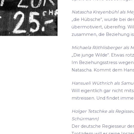
Natascha Kreyenbühl als Meye
„die Hübsche“, wurde bei de
übermotiviert, übereifrig. Wi
zusammen, die Beziehung ist
Michaela Röthlisberger als M
„Die junge Wilde“. Etwas rot
Im Beziehungsstress wegen i
Natascha. Kommt dem Hansu
Hansueli Wüthrich als Samue
Will eigentlich gar nicht mit
mitreissen. Und findet imme
Holger Tetschke als Regisseu
Schürmann)
Der deutsche Regiesseur der s
Trotzdem will er seine Insz