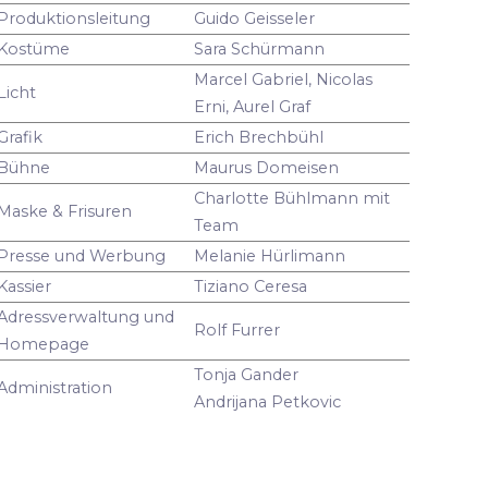
Produktionsleitung
Guido Geisseler
Kostüme
Sara Schürmann
Marcel Gabriel, Nicolas
Licht
Erni, Aurel Graf
Grafik
Erich Brechbühl
Bühne
Maurus Domeisen
Charlotte Bühlmann mit
Maske & Frisuren
Team
Presse und Werbung
Melanie Hürlimann
Kassier
Tiziano Ceresa
Adressverwaltung und
Rolf Furrer
Homepage
Tonja Gander
Administration
Andrijana Petkovic