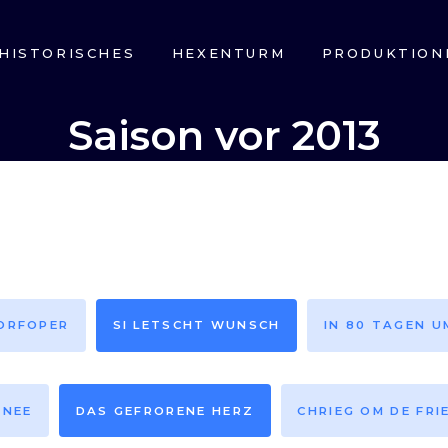
HISTORISCHES
HEXENTURM
PRODUKTION
Saison vor 2013
DORFOPER
SI LETSCHT WUNSCH
IN 80 TAGEN U
HNEE
DAS GEFRORENE HERZ
CHRIEG OM DE FRI