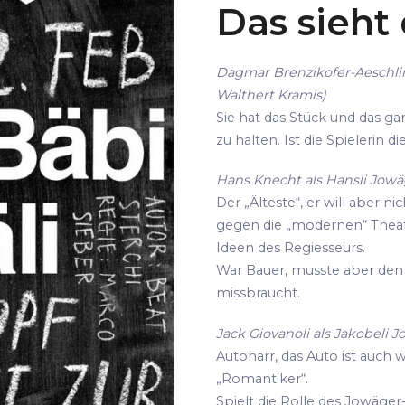
Das sieht
Dagmar Brenzikofer-Aeschli
Walthert Kramis)
Sie hat das Stück und das gan
zu halten. Ist die Spielerin 
Hans Knecht als Hansli Jowäg
Der „Älteste“, er will aber ni
gegen die „modernen“ Thea
Ideen des Regiesseurs.
War Bauer, musste aber den 
missbraucht.
Jack Giovanoli als Jakobeli J
Autonarr, das Auto ist auch 
„Romantiker“.
Spielt die Rolle des Jowäger