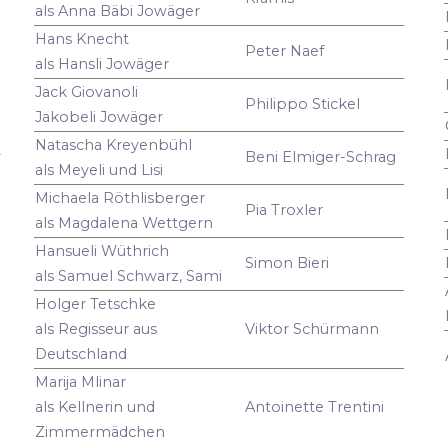
als Anna Bäbi Jowäger
Hans Knecht
Peter Naef
als Hansli Jowäger
Jack Giovanoli
Philippo Stickel
Jakobeli Jowäger
Natascha Kreyenbühl
t
Beni Elmiger-Schrag
als Meyeli und Lisi
Michaela Röthlisberger
Pia Troxler
als Magdalena Wettgern
Hansueli Wüthrich
Simon Bieri
als Samuel Schwarz, Sami
Holger Tetschke
als Regisseur aus
Viktor Schürmann
Deutschland
Marija Mlinar
als Kellnerin und
Antoinette Trentini
Zimmermädchen