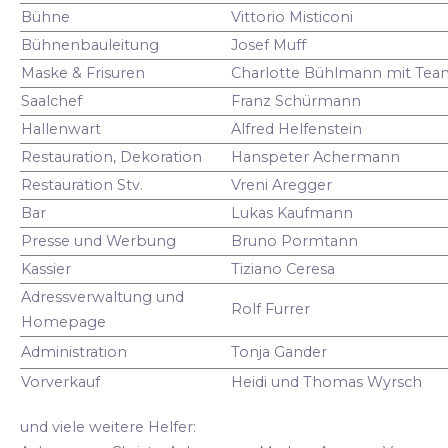
Bühne
Vittorio Misticoni
Bühnenbauleitung
Josef Muff
Maske & Frisuren
Charlotte Bühlmann mit Tea
Saalchef
Franz Schürmann
Hallenwart
Alfred Helfenstein
Restauration, Dekoration
Hanspeter Achermann
Restauration Stv.
Vreni Aregger
Bar
Lukas Kaufmann
Presse und Werbung
Bruno Pormtann
Kassier
Tiziano Ceresa
Adressverwaltung und
Rolf Furrer
Homepage
Administration
Tonja Gander
Vorverkauf
Heidi und Thomas Wyrsch
und viele weitere Helfer: