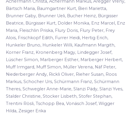
Achermann Christa, Achermann Markus, Aregger Vreny,
Bärtsch Maria, Baumgartner Kurt, Bieri Marietta,
Brunner Gaby, Brunner Ueli, Bucher Heinz, Bürgisser
Beatrice, Bürgisser Kurt, Dolder Monika, Enz Marcel, Enz
Maria, Fleischlin Priska, Flury Doris, Flury Peter, Frey
Alois, Frischkopf Edith, Furrer Heidi, Hertig Erich,
Hunkeler Bruno, Hunkeler Willi, Kaufmann Margith,
Korner Franz, Kronenberg Magy, Lindegger Josef,
Lüscher Simon, Marberger Esther, Marberger Herbert,
Muff Irmgard, Muff Simon, Müller Verena, Näf Peter,
Niederberger Andy, Rickli Oliver, Rieher Susan, Roos
Markus, Schocher Urs, Schürmann Franz, Schürmann
Theres, Schwegler Anne-Marie, Slanzi Pädy, Slanzi Yves,
Stalder Christine, Stocker Lisbeth, Stofer Stephan,
Trentini Rösli, Tschopp Bea, Vonäsch Josef, Wigger
Hilda, Zesiger Erika