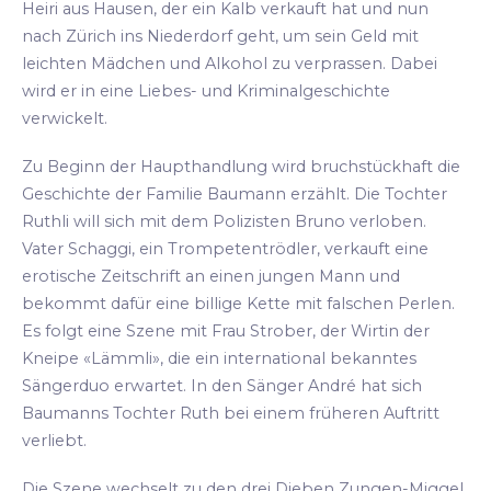
Heiri aus Hausen, der ein Kalb verkauft hat und nun
nach Zürich ins Niederdorf geht, um sein Geld mit
leichten Mädchen und Alkohol zu verprassen. Dabei
wird er in eine Liebes- und Kriminalgeschichte
verwickelt.
Zu Beginn der Haupthandlung wird bruchstückhaft die
Geschichte der Familie Baumann erzählt. Die Tochter
Ruthli will sich mit dem Polizisten Bruno verloben.
Vater Schaggi, ein Trompetentrödler, verkauft eine
erotische Zeitschrift an einen jungen Mann und
bekommt dafür eine billige Kette mit falschen Perlen.
Es folgt eine Szene mit Frau Strober, der Wirtin der
Kneipe «Lämmli», die ein international bekanntes
Sängerduo erwartet. In den Sänger André hat sich
Baumanns Tochter Ruth bei einem früheren Auftritt
verliebt.
Die Szene wechselt zu den drei Dieben Zungen-Miggel,