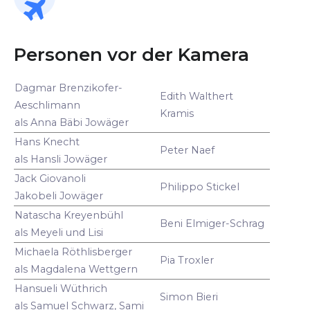
Personen vor der Kamera
Dagmar Brenzikofer-
Edith Walthert
Aeschlimann
Kramis
als Anna Bäbi Jowäger
Hans Knecht
Peter Naef
als Hansli Jowäger
Jack Giovanoli
Philippo Stickel
Jakobeli Jowäger
Natascha Kreyenbühl
Beni Elmiger-Schrag
als Meyeli und Lisi
Michaela Röthlisberger
Pia Troxler
als Magdalena Wettgern
Hansueli Wüthrich
Simon Bieri
als Samuel Schwarz, Sami