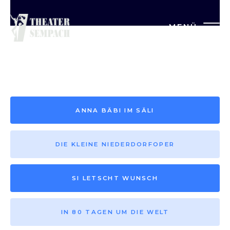
MENÜ
Saison vor 2013
ANNA BÄBI IM SÄLI
DIE KLEINE NIEDERDORFOPER
SI LETSCHT WUNSCH
IN 80 TAGEN UM DIE WELT