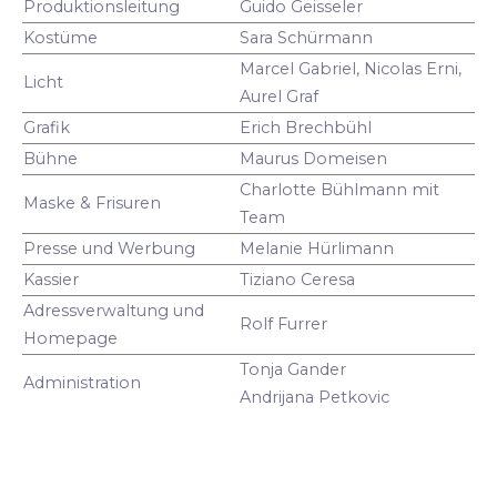
Produktionsleitung
Guido Geisseler
Kostüme
Sara Schürmann
Marcel Gabriel, Nicolas Erni,
Licht
Aurel Graf
Grafik
Erich Brechbühl
Bühne
Maurus Domeisen
Charlotte Bühlmann mit
Maske & Frisuren
Team
Presse und Werbung
Melanie Hürlimann
Kassier
Tiziano Ceresa
Adressverwaltung und
Rolf Furrer
Homepage
Tonja Gander
Administration
Andrijana Petkovic