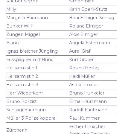
Räuber Seppli
Simon Bieri
Milly
Karin Eberli-Stutz
Margrith Baumann
Beni Elmiger-Schrag
Bunker Willi
Roland Elmiger
Zungen Miggel
Alois Elmiger
Bianca
Angela Estermann
Ignaz bleicher Jüngling
Aurel Graf
Fussgägner mit Hund
Kurt Grüter
Heilsarmistin 1
Rosina Hertig
Heilsarmistin 2
Heidi Müller
Heilsarmistin 3
Astrid Troxler
Herr Wiederkehr
Bruno Hunkeler
Bruno Polizist
Elmar Hürlimann
Schaagi Baumann
Rudolf Kaufmann
Müller 3 Polizeikoporal
Paul Kummer
Esther Limacher
Zürcherin
Andrijana Petkovic