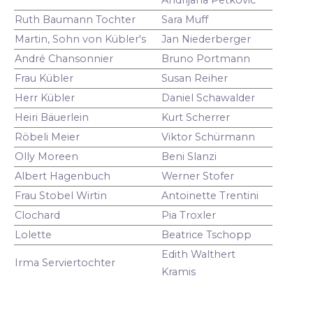
Ruth Baumann Tochter
Sara Muff
Martin, Sohn von Kübler's
Jan Niederberger
André Chansonnier
Bruno Portmann
Frau Kübler
Susan Reiher
Herr Kübler
Daniel Schawalder
Heiri Bäuerlein
Kurt Scherrer
Röbeli Meier
Viktor Schürmann
Olly Moreen
Beni Slanzi
Albert Hagenbuch
Werner Stofer
Frau Stobel Wirtin
Antoinette Trentini
Clochard
Pia Troxler
Lolette
Beatrice Tschopp
Edith Walthert
Irma Serviertochter
Kramis