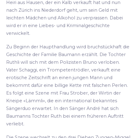
Heiri aus Hausen, der ein Kalb verkauft hat und nun
nach Zürich ins Niederdorf geht, um sein Geld mit
leichten Mädchen und Alkohol zu verprassen. Dabei
wird er in eine Liebes- und Kriminalgeschichte
verwickelt.
Zu Beginn der Haupthandlung wird bruchstückhaft die
Geschichte der Familie Baumann erzählt. Die Tochter
Ruthli will sich mit dem Polizisten Bruno verloben.
Vater Schaggi, ein Trompetentrödler, verkauft eine
erotische Zeitschrift an einen jungen Mann und
bekommt dafür eine billige Kette mit falschen Perlen.
Es folgt eine Szene mit Frau Strober, der Wirtin der
Kneipe «Lämmli», die ein international bekanntes
Sängerduo erwartet. In den Sänger André hat sich
Baumanns Tochter Ruth bei einem früheren Auftritt
verliebt.
Die Szene wechselt zu den drei Dieben Zungen-Miggel,