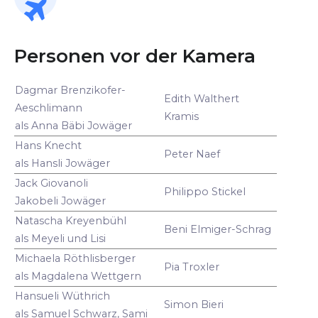
Personen vor der Kamera
Dagmar Brenzikofer-
Edith Walthert
Aeschlimann
Kramis
als Anna Bäbi Jowäger
Hans Knecht
Peter Naef
als Hansli Jowäger
Jack Giovanoli
Philippo Stickel
Jakobeli Jowäger
Natascha Kreyenbühl
Beni Elmiger-Schrag
als Meyeli und Lisi
Michaela Röthlisberger
Pia Troxler
als Magdalena Wettgern
Hansueli Wüthrich
Simon Bieri
als Samuel Schwarz, Sami