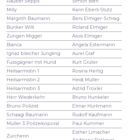
Räuber Seppli
Simon Bieri
Milly
Karin Eberli-Stutz
Margrith Baumann
Beni Elmiger-Schrag
Bunker Willi
Roland Elmiger
Zungen Miggel
Alois Elmiger
Bianca
Angela Estermann
Ignaz bleicher Jüngling
Aurel Graf
Fussgägner mit Hund
Kurt Grüter
Heilsarmistin 1
Rosina Hertig
Heilsarmistin 2
Heidi Müller
Heilsarmistin 3
Astrid Troxler
Herr Wiederkehr
Bruno Hunkeler
Bruno Polizist
Elmar Hürlimann
Schaagi Baumann
Rudolf Kaufmann
Müller 3 Polizeikoporal
Paul Kummer
Esther Limacher
Zürcherin
Andrijana Petkovic