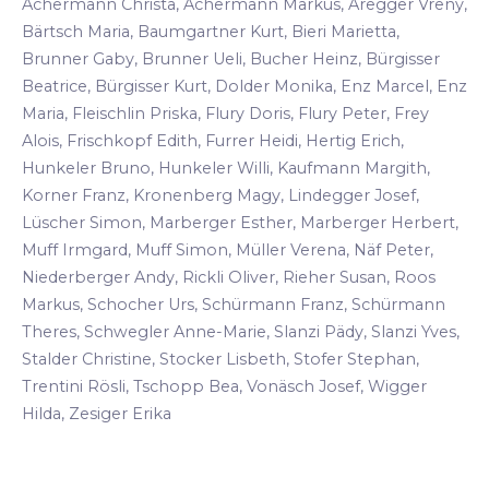
Achermann Christa, Achermann Markus, Aregger Vreny,
Bärtsch Maria, Baumgartner Kurt, Bieri Marietta,
Brunner Gaby, Brunner Ueli, Bucher Heinz, Bürgisser
Beatrice, Bürgisser Kurt, Dolder Monika, Enz Marcel, Enz
Maria, Fleischlin Priska, Flury Doris, Flury Peter, Frey
Alois, Frischkopf Edith, Furrer Heidi, Hertig Erich,
Hunkeler Bruno, Hunkeler Willi, Kaufmann Margith,
Korner Franz, Kronenberg Magy, Lindegger Josef,
Lüscher Simon, Marberger Esther, Marberger Herbert,
Muff Irmgard, Muff Simon, Müller Verena, Näf Peter,
Niederberger Andy, Rickli Oliver, Rieher Susan, Roos
Markus, Schocher Urs, Schürmann Franz, Schürmann
Theres, Schwegler Anne-Marie, Slanzi Pädy, Slanzi Yves,
Stalder Christine, Stocker Lisbeth, Stofer Stephan,
Trentini Rösli, Tschopp Bea, Vonäsch Josef, Wigger
Hilda, Zesiger Erika