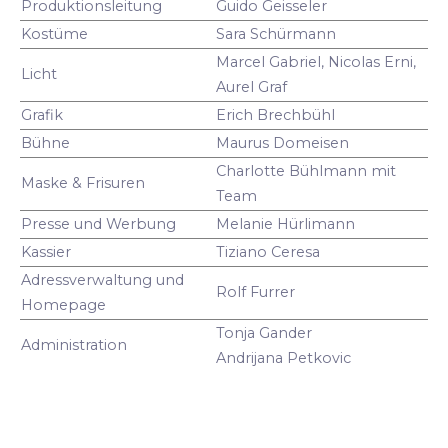
Produktionsleitung
Guido Geisseler
Kostüme
Sara Schürmann
Marcel Gabriel, Nicolas Erni,
Licht
Aurel Graf
Grafik
Erich Brechbühl
Bühne
Maurus Domeisen
Charlotte Bühlmann mit
Maske & Frisuren
Team
Presse und Werbung
Melanie Hürlimann
Kassier
Tiziano Ceresa
Adressverwaltung und
Rolf Furrer
Homepage
Tonja Gander
Administration
Andrijana Petkovic