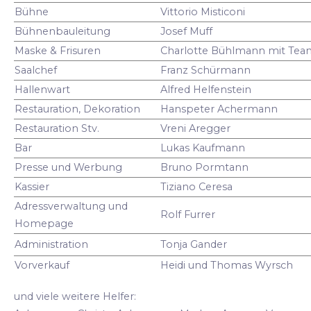
Bühne
Vittorio Misticoni
Bühnenbauleitung
Josef Muff
Maske & Frisuren
Charlotte Bühlmann mit Tea
Saalchef
Franz Schürmann
Hallenwart
Alfred Helfenstein
Restauration, Dekoration
Hanspeter Achermann
Restauration Stv.
Vreni Aregger
Bar
Lukas Kaufmann
Presse und Werbung
Bruno Pormtann
Kassier
Tiziano Ceresa
Adressverwaltung und
Rolf Furrer
Homepage
Administration
Tonja Gander
Vorverkauf
Heidi und Thomas Wyrsch
und viele weitere Helfer: