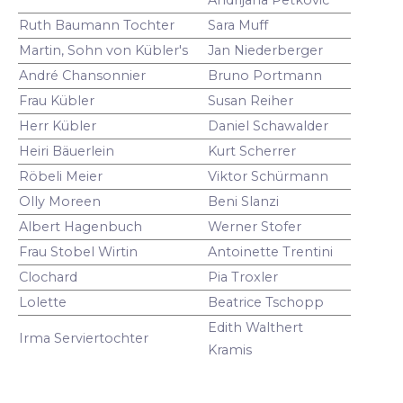
Ruth Baumann Tochter
Sara Muff
Martin, Sohn von Kübler's
Jan Niederberger
André Chansonnier
Bruno Portmann
Frau Kübler
Susan Reiher
Herr Kübler
Daniel Schawalder
Heiri Bäuerlein
Kurt Scherrer
Röbeli Meier
Viktor Schürmann
Olly Moreen
Beni Slanzi
Albert Hagenbuch
Werner Stofer
Frau Stobel Wirtin
Antoinette Trentini
Clochard
Pia Troxler
Lolette
Beatrice Tschopp
Edith Walthert
Irma Serviertochter
Kramis