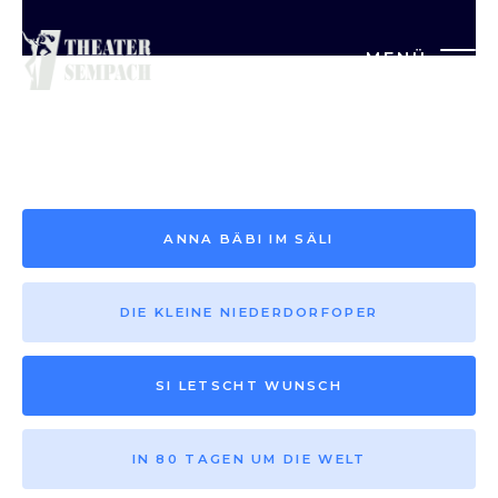
MENÜ
Saison vor 2013
ANNA BÄBI IM SÄLI
DIE KLEINE NIEDERDORFOPER
SI LETSCHT WUNSCH
IN 80 TAGEN UM DIE WELT