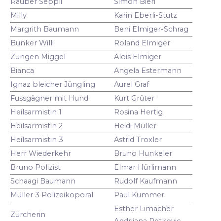
Räuber Seppli
Simon Bieri
Milly
Karin Eberli-Stutz
Margrith Baumann
Beni Elmiger-Schrag
Bunker Willi
Roland Elmiger
Zungen Miggel
Alois Elmiger
Bianca
Angela Estermann
Ignaz bleicher Jüngling
Aurel Graf
Fussgägner mit Hund
Kurt Grüter
Heilsarmistin 1
Rosina Hertig
Heilsarmistin 2
Heidi Müller
Heilsarmistin 3
Astrid Troxler
Herr Wiederkehr
Bruno Hunkeler
Bruno Polizist
Elmar Hürlimann
Schaagi Baumann
Rudolf Kaufmann
Müller 3 Polizeikoporal
Paul Kummer
Esther Limacher
Zürcherin
Andrijana Petkovic