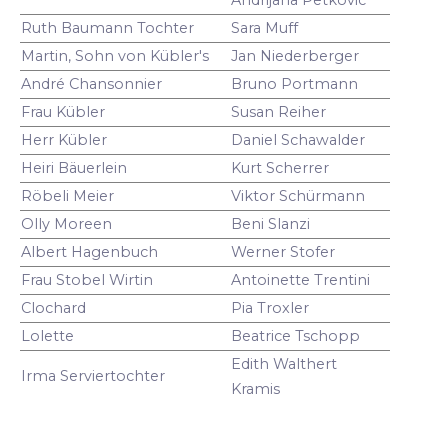
Ruth Baumann Tochter
Sara Muff
Martin, Sohn von Kübler's
Jan Niederberger
André Chansonnier
Bruno Portmann
Frau Kübler
Susan Reiher
Herr Kübler
Daniel Schawalder
Heiri Bäuerlein
Kurt Scherrer
Röbeli Meier
Viktor Schürmann
Olly Moreen
Beni Slanzi
Albert Hagenbuch
Werner Stofer
Frau Stobel Wirtin
Antoinette Trentini
Clochard
Pia Troxler
Lolette
Beatrice Tschopp
Edith Walthert
Irma Serviertochter
Kramis