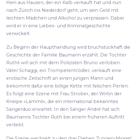
Heiri aus Hausen, der ein Kalb verkauft hat und nun
nach Zürich ins Niederdorf geht, um sein Geld mit
leichten Mädchen und Alkohol zu verprassen. Dabei
wird er in eine Liebes- und Kriminalgeschichte
verwickelt.
Zu Beginn der Haupthandlung wird bruchstückhaft die
Geschichte der Familie Baumann erzählt. Die Tochter
Ruthli will sich mit dem Polizisten Bruno verloben.
Vater Schaggi, ein Trompetentrödler, verkauft eine
erotische Zeitschrift an einen jungen Mann und
bekommt dafür eine billige Kette mit falschen Perlen.
Es folgt eine Szene mit Frau Strober, der Wirtin der
Kneipe «Lämmli», die ein international bekanntes
Sängerduo erwartet. In den Sänger André hat sich
Baumanns Tochter Ruth bei einem früheren Auftritt
verliebt.
Die Szene wechselt zu den drei Dieben Zungen-Miggel,