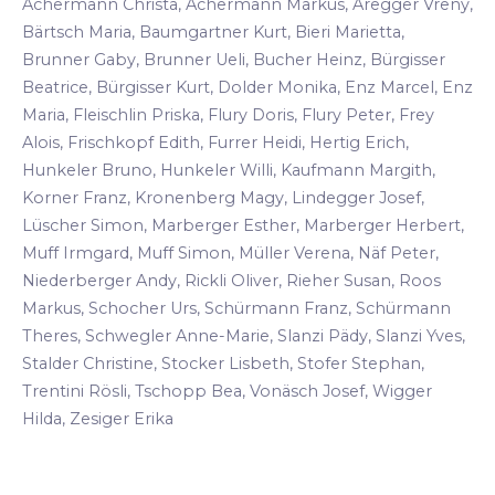
Achermann Christa, Achermann Markus, Aregger Vreny,
Bärtsch Maria, Baumgartner Kurt, Bieri Marietta,
Brunner Gaby, Brunner Ueli, Bucher Heinz, Bürgisser
Beatrice, Bürgisser Kurt, Dolder Monika, Enz Marcel, Enz
Maria, Fleischlin Priska, Flury Doris, Flury Peter, Frey
Alois, Frischkopf Edith, Furrer Heidi, Hertig Erich,
Hunkeler Bruno, Hunkeler Willi, Kaufmann Margith,
Korner Franz, Kronenberg Magy, Lindegger Josef,
Lüscher Simon, Marberger Esther, Marberger Herbert,
Muff Irmgard, Muff Simon, Müller Verena, Näf Peter,
Niederberger Andy, Rickli Oliver, Rieher Susan, Roos
Markus, Schocher Urs, Schürmann Franz, Schürmann
Theres, Schwegler Anne-Marie, Slanzi Pädy, Slanzi Yves,
Stalder Christine, Stocker Lisbeth, Stofer Stephan,
Trentini Rösli, Tschopp Bea, Vonäsch Josef, Wigger
Hilda, Zesiger Erika