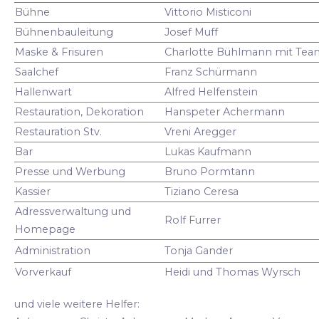
Bühne
Vittorio Misticoni
Bühnenbauleitung
Josef Muff
Maske & Frisuren
Charlotte Bühlmann mit Tea
Saalchef
Franz Schürmann
Hallenwart
Alfred Helfenstein
Restauration, Dekoration
Hanspeter Achermann
Restauration Stv.
Vreni Aregger
Bar
Lukas Kaufmann
Presse und Werbung
Bruno Pormtann
Kassier
Tiziano Ceresa
Adressverwaltung und
Rolf Furrer
Homepage
Administration
Tonja Gander
Vorverkauf
Heidi und Thomas Wyrsch
und viele weitere Helfer: