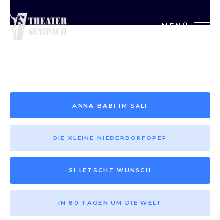
MENÜ
Saison vor 2013
ANNA BÄBI IM SÄLI
DIE KLEINE NIEDERDORFOPER
SI LETSCHT WUNSCH
IN 80 TAGEN UM DIE WELT