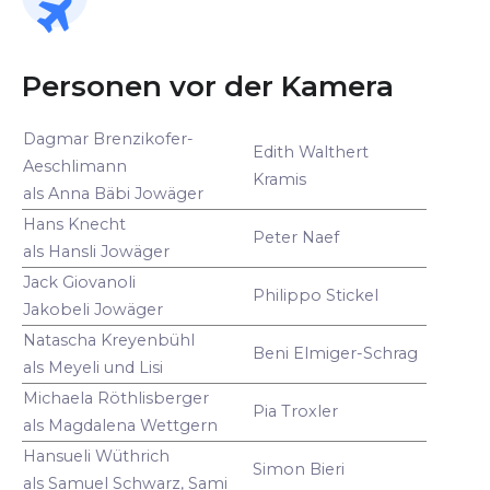
Personen vor der Kamera
Dagmar Brenzikofer-
Edith Walthert
Aeschlimann
Kramis
als Anna Bäbi Jowäger
Hans Knecht
Peter Naef
als Hansli Jowäger
Jack Giovanoli
Philippo Stickel
Jakobeli Jowäger
Natascha Kreyenbühl
Beni Elmiger-Schrag
als Meyeli und Lisi
Michaela Röthlisberger
Pia Troxler
als Magdalena Wettgern
Hansueli Wüthrich
Simon Bieri
als Samuel Schwarz, Sami