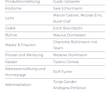
Produktionsleitung
Guido Geisseler
Kostüme
Sara Schürmann
Marcel Gabriel, Nicolas Erni,
Licht
Aurel Graf
Grafik
Erich Brechbühl
Bühne
Maurus Domeisen
Charlotte Bühlmann mit
Maske & Frisuren
Team
Presse und Werbung
Melanie Hürlimann
Kassier
Tiziano Ceresa
Adressverwaltung und
Rolf Furrer
Homepage
Tonja Gander
Administration
Andrijana Petkovic