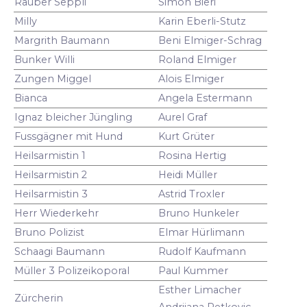
Räuber Seppli
Simon Bieri
Milly
Karin Eberli-Stutz
Margrith Baumann
Beni Elmiger-Schrag
Bunker Willi
Roland Elmiger
Zungen Miggel
Alois Elmiger
Bianca
Angela Estermann
Ignaz bleicher Jüngling
Aurel Graf
Fussgägner mit Hund
Kurt Grüter
Heilsarmistin 1
Rosina Hertig
Heilsarmistin 2
Heidi Müller
Heilsarmistin 3
Astrid Troxler
Herr Wiederkehr
Bruno Hunkeler
Bruno Polizist
Elmar Hürlimann
Schaagi Baumann
Rudolf Kaufmann
Müller 3 Polizeikoporal
Paul Kummer
Esther Limacher
Zürcherin
Andrijana Petkovic