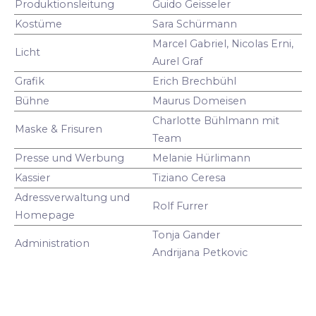
Produktionsleitung
Guido Geisseler
Kostüme
Sara Schürmann
Marcel Gabriel, Nicolas Erni,
Licht
Aurel Graf
Grafik
Erich Brechbühl
Bühne
Maurus Domeisen
Charlotte Bühlmann mit
Maske & Frisuren
Team
Presse und Werbung
Melanie Hürlimann
Kassier
Tiziano Ceresa
Adressverwaltung und
Rolf Furrer
Homepage
Tonja Gander
Administration
Andrijana Petkovic