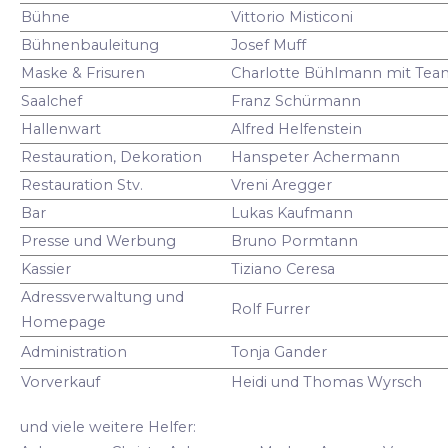
Bühne
Vittorio Misticoni
Bühnenbauleitung
Josef Muff
Maske & Frisuren
Charlotte Bühlmann mit Tea
Saalchef
Franz Schürmann
Hallenwart
Alfred Helfenstein
Restauration, Dekoration
Hanspeter Achermann
Restauration Stv.
Vreni Aregger
Bar
Lukas Kaufmann
Presse und Werbung
Bruno Pormtann
Kassier
Tiziano Ceresa
Adressverwaltung und
Rolf Furrer
Homepage
Administration
Tonja Gander
Vorverkauf
Heidi und Thomas Wyrsch
und viele weitere Helfer: