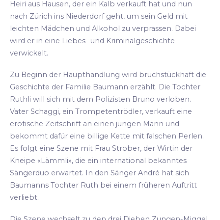
Heiri aus Hausen, der ein Kalb verkauft hat und nun
nach Zürich ins Niederdorf geht, um sein Geld mit
leichten Mädchen und Alkohol zu verprassen. Dabei
wird er in eine Liebes- und Kriminalgeschichte
verwickelt.
Zu Beginn der Haupthandlung wird bruchstückhaft die
Geschichte der Familie Baumann erzählt. Die Tochter
Ruthli will sich mit dem Polizisten Bruno verloben.
Vater Schaggi, ein Trompetentrödler, verkauft eine
erotische Zeitschrift an einen jungen Mann und
bekommt dafür eine billige Kette mit falschen Perlen.
Es folgt eine Szene mit Frau Strober, der Wirtin der
Kneipe «Lämmli», die ein international bekanntes
Sängerduo erwartet. In den Sänger André hat sich
Baumanns Tochter Ruth bei einem früheren Auftritt
verliebt.
Die Szene wechselt zu den drei Dieben Zungen-Miggel,