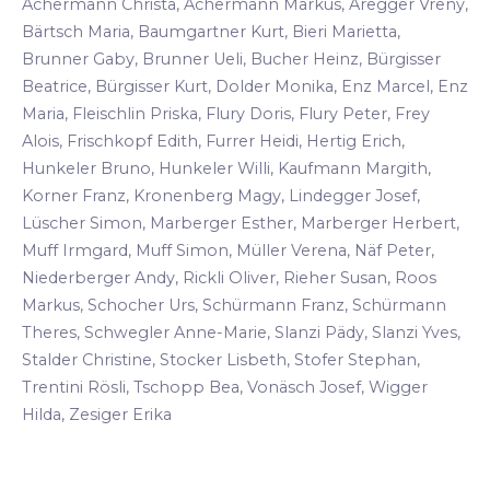
Achermann Christa, Achermann Markus, Aregger Vreny,
Bärtsch Maria, Baumgartner Kurt, Bieri Marietta,
Brunner Gaby, Brunner Ueli, Bucher Heinz, Bürgisser
Beatrice, Bürgisser Kurt, Dolder Monika, Enz Marcel, Enz
Maria, Fleischlin Priska, Flury Doris, Flury Peter, Frey
Alois, Frischkopf Edith, Furrer Heidi, Hertig Erich,
Hunkeler Bruno, Hunkeler Willi, Kaufmann Margith,
Korner Franz, Kronenberg Magy, Lindegger Josef,
Lüscher Simon, Marberger Esther, Marberger Herbert,
Muff Irmgard, Muff Simon, Müller Verena, Näf Peter,
Niederberger Andy, Rickli Oliver, Rieher Susan, Roos
Markus, Schocher Urs, Schürmann Franz, Schürmann
Theres, Schwegler Anne-Marie, Slanzi Pädy, Slanzi Yves,
Stalder Christine, Stocker Lisbeth, Stofer Stephan,
Trentini Rösli, Tschopp Bea, Vonäsch Josef, Wigger
Hilda, Zesiger Erika