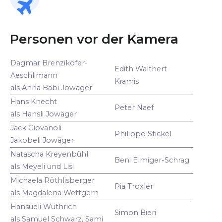
Personen vor der Kamera
Dagmar Brenzikofer-
Edith Walthert
Aeschlimann
Kramis
als Anna Bäbi Jowäger
Hans Knecht
Peter Naef
als Hansli Jowäger
Jack Giovanoli
Philippo Stickel
Jakobeli Jowäger
Natascha Kreyenbühl
Beni Elmiger-Schrag
als Meyeli und Lisi
Michaela Röthlisberger
Pia Troxler
als Magdalena Wettgern
Hansueli Wüthrich
Simon Bieri
als Samuel Schwarz, Sami