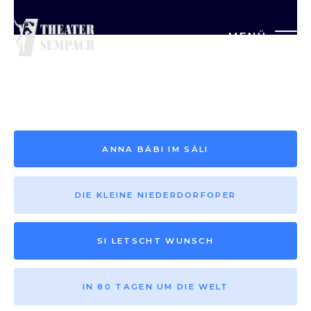
MENÜ
Saison vor 2013
ANNA BÄBI IM SÄLI
DIE KLEINE NIEDERDORFOPER
SI LETSCHT WUNSCH
IN 80 TAGEN UM DIE WELT