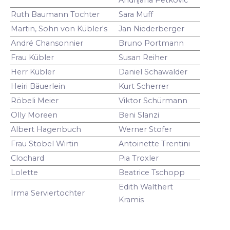
Ruth Baumann Tochter
Sara Muff
Martin, Sohn von Kübler's
Jan Niederberger
André Chansonnier
Bruno Portmann
Frau Kübler
Susan Reiher
Herr Kübler
Daniel Schawalder
Heiri Bäuerlein
Kurt Scherrer
Röbeli Meier
Viktor Schürmann
Olly Moreen
Beni Slanzi
Albert Hagenbuch
Werner Stofer
Frau Stobel Wirtin
Antoinette Trentini
Clochard
Pia Troxler
Lolette
Beatrice Tschopp
Edith Walthert
Irma Serviertochter
Kramis