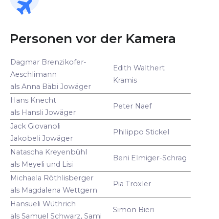
Personen vor der Kamera
Dagmar Brenzikofer-
Edith Walthert
Aeschlimann
Kramis
als Anna Bäbi Jowäger
Hans Knecht
Peter Naef
als Hansli Jowäger
Jack Giovanoli
Philippo Stickel
Jakobeli Jowäger
Natascha Kreyenbühl
Beni Elmiger-Schrag
als Meyeli und Lisi
Michaela Röthlisberger
Pia Troxler
als Magdalena Wettgern
Hansueli Wüthrich
Simon Bieri
als Samuel Schwarz, Sami