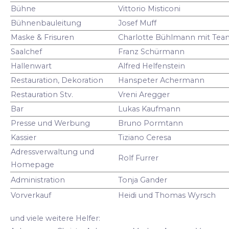
Bühne
Vittorio Misticoni
Bühnenbauleitung
Josef Muff
Maske & Frisuren
Charlotte Bühlmann mit Tea
Saalchef
Franz Schürmann
Hallenwart
Alfred Helfenstein
Restauration, Dekoration
Hanspeter Achermann
Restauration Stv.
Vreni Aregger
Bar
Lukas Kaufmann
Presse und Werbung
Bruno Pormtann
Kassier
Tiziano Ceresa
Adressverwaltung und
Rolf Furrer
Homepage
Administration
Tonja Gander
Vorverkauf
Heidi und Thomas Wyrsch
und viele weitere Helfer: