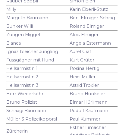
Räuber Seppli
Simon Bieri
Milly
Karin Eberli-Stutz
Margrith Baumann
Beni Elmiger-Schrag
Bunker Willi
Roland Elmiger
Zungen Miggel
Alois Elmiger
Bianca
Angela Estermann
Ignaz bleicher Jüngling
Aurel Graf
Fussgägner mit Hund
Kurt Grüter
Heilsarmistin 1
Rosina Hertig
Heilsarmistin 2
Heidi Müller
Heilsarmistin 3
Astrid Troxler
Herr Wiederkehr
Bruno Hunkeler
Bruno Polizist
Elmar Hürlimann
Schaagi Baumann
Rudolf Kaufmann
Müller 3 Polizeikoporal
Paul Kummer
Esther Limacher
Zürcherin
Andrijana Petkovic