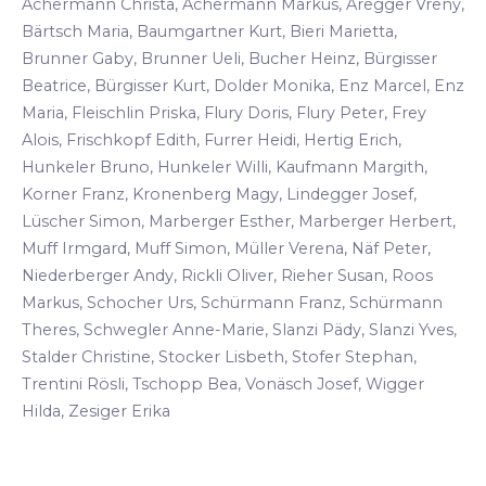
Achermann Christa, Achermann Markus, Aregger Vreny,
Bärtsch Maria, Baumgartner Kurt, Bieri Marietta,
Brunner Gaby, Brunner Ueli, Bucher Heinz, Bürgisser
Beatrice, Bürgisser Kurt, Dolder Monika, Enz Marcel, Enz
Maria, Fleischlin Priska, Flury Doris, Flury Peter, Frey
Alois, Frischkopf Edith, Furrer Heidi, Hertig Erich,
Hunkeler Bruno, Hunkeler Willi, Kaufmann Margith,
Korner Franz, Kronenberg Magy, Lindegger Josef,
Lüscher Simon, Marberger Esther, Marberger Herbert,
Muff Irmgard, Muff Simon, Müller Verena, Näf Peter,
Niederberger Andy, Rickli Oliver, Rieher Susan, Roos
Markus, Schocher Urs, Schürmann Franz, Schürmann
Theres, Schwegler Anne-Marie, Slanzi Pädy, Slanzi Yves,
Stalder Christine, Stocker Lisbeth, Stofer Stephan,
Trentini Rösli, Tschopp Bea, Vonäsch Josef, Wigger
Hilda, Zesiger Erika