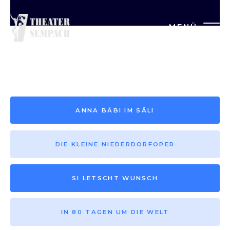
MENÜ
Saison vor 2013
ANNA BÄBI IM SÄLI
DIE KLEINE NIEDERDORFOPER
SI LETSCHT WUNSCH
IN 80 TAGEN UM DIE WELT