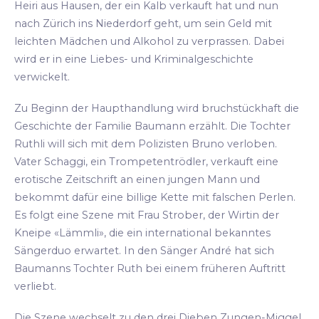
Heiri aus Hausen, der ein Kalb verkauft hat und nun
nach Zürich ins Niederdorf geht, um sein Geld mit
leichten Mädchen und Alkohol zu verprassen. Dabei
wird er in eine Liebes- und Kriminalgeschichte
verwickelt.
Zu Beginn der Haupthandlung wird bruchstückhaft die
Geschichte der Familie Baumann erzählt. Die Tochter
Ruthli will sich mit dem Polizisten Bruno verloben.
Vater Schaggi, ein Trompetentrödler, verkauft eine
erotische Zeitschrift an einen jungen Mann und
bekommt dafür eine billige Kette mit falschen Perlen.
Es folgt eine Szene mit Frau Strober, der Wirtin der
Kneipe «Lämmli», die ein international bekanntes
Sängerduo erwartet. In den Sänger André hat sich
Baumanns Tochter Ruth bei einem früheren Auftritt
verliebt.
Die Szene wechselt zu den drei Dieben Zungen-Miggel,