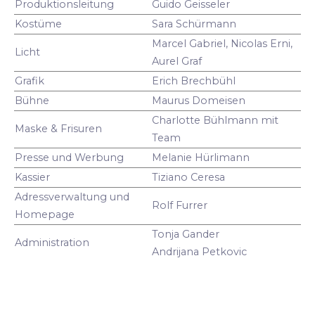
Produktionsleitung
Guido Geisseler
Kostüme
Sara Schürmann
Marcel Gabriel, Nicolas Erni,
Licht
Aurel Graf
Grafik
Erich Brechbühl
Bühne
Maurus Domeisen
Charlotte Bühlmann mit
Maske & Frisuren
Team
Presse und Werbung
Melanie Hürlimann
Kassier
Tiziano Ceresa
Adressverwaltung und
Rolf Furrer
Homepage
Tonja Gander
Administration
Andrijana Petkovic