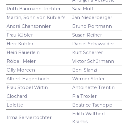
Ruth Baumann Tochter
Sara Muff
Martin, Sohn von Kübler's
Jan Niederberger
André Chansonnier
Bruno Portmann
Frau Kübler
Susan Reiher
Herr Kübler
Daniel Schawalder
Heiri Bäuerlein
Kurt Scherrer
Röbeli Meier
Viktor Schürmann
Olly Moreen
Beni Slanzi
Albert Hagenbuch
Werner Stofer
Frau Stobel Wirtin
Antoinette Trentini
Clochard
Pia Troxler
Lolette
Beatrice Tschopp
Edith Walthert
Irma Serviertochter
Kramis