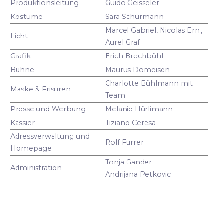
Produktionsleitung
Guido Geisseler
Kostüme
Sara Schürmann
Marcel Gabriel, Nicolas Erni,
Licht
Aurel Graf
Grafik
Erich Brechbühl
Bühne
Maurus Domeisen
Charlotte Bühlmann mit
Maske & Frisuren
Team
Presse und Werbung
Melanie Hürlimann
Kassier
Tiziano Ceresa
Adressverwaltung und
Rolf Furrer
Homepage
Tonja Gander
Administration
Andrijana Petkovic