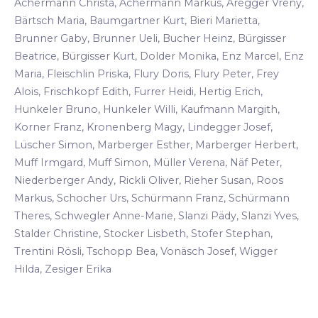
Achermann Christa, Achermann Markus, Aregger Vreny,
Bärtsch Maria, Baumgartner Kurt, Bieri Marietta,
Brunner Gaby, Brunner Ueli, Bucher Heinz, Bürgisser
Beatrice, Bürgisser Kurt, Dolder Monika, Enz Marcel, Enz
Maria, Fleischlin Priska, Flury Doris, Flury Peter, Frey
Alois, Frischkopf Edith, Furrer Heidi, Hertig Erich,
Hunkeler Bruno, Hunkeler Willi, Kaufmann Margith,
Korner Franz, Kronenberg Magy, Lindegger Josef,
Lüscher Simon, Marberger Esther, Marberger Herbert,
Muff Irmgard, Muff Simon, Müller Verena, Näf Peter,
Niederberger Andy, Rickli Oliver, Rieher Susan, Roos
Markus, Schocher Urs, Schürmann Franz, Schürmann
Theres, Schwegler Anne-Marie, Slanzi Pädy, Slanzi Yves,
Stalder Christine, Stocker Lisbeth, Stofer Stephan,
Trentini Rösli, Tschopp Bea, Vonäsch Josef, Wigger
Hilda, Zesiger Erika