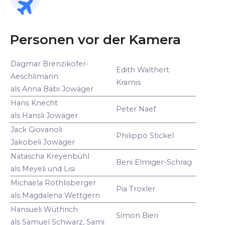
Personen vor der Kamera
Dagmar Brenzikofer-
Edith Walthert
Aeschlimann
Kramis
als Anna Bäbi Jowäger
Hans Knecht
Peter Naef
als Hansli Jowäger
Jack Giovanoli
Philippo Stickel
Jakobeli Jowäger
Natascha Kreyenbühl
Beni Elmiger-Schrag
als Meyeli und Lisi
Michaela Röthlisberger
Pia Troxler
als Magdalena Wettgern
Hansueli Wüthrich
Simon Bieri
als Samuel Schwarz, Sami