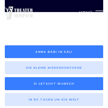
MENÜ
Saison vor 2013
ANNA BÄBI IM SÄLI
DIE KLEINE NIEDERDORFOPER
SI LETSCHT WUNSCH
IN 80 TAGEN UM DIE WELT