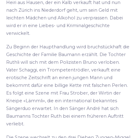
Heiri aus Hausen, der ein Kalb verkauft hat und nun
nach Zürich ins Niederdorf geht, um sein Geld mit
leichten Mädchen und Alkohol zu verprassen. Dabei
wird er in eine Liebes- und Kriminalgeschichte
verwickelt.
Zu Beginn der Haupthandlung wird bruchstückhaft die
Geschichte der Familie Baumann erzählt. Die Tochter
Ruthli will sich mit dem Polizisten Bruno verloben.
Vater Schaggi, ein Trompetentrödler, verkauft eine
erotische Zeitschrift an einen jungen Mann und
bekommt dafür eine billige Kette mit falschen Perlen.
Es folgt eine Szene mit Frau Strober, der Wirtin der
Kneipe «Lämmli», die ein international bekanntes
Sängerduo erwartet. In den Sänger André hat sich
Baumanns Tochter Ruth bei einem früheren Auftritt
verliebt.
Die Szene wechselt zu den drei Dieben Zungen-Miggel,