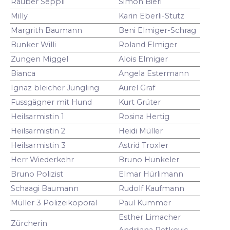
Räuber Seppli
Simon Bieri
Milly
Karin Eberli-Stutz
Margrith Baumann
Beni Elmiger-Schrag
Bunker Willi
Roland Elmiger
Zungen Miggel
Alois Elmiger
Bianca
Angela Estermann
Ignaz bleicher Jüngling
Aurel Graf
Fussgägner mit Hund
Kurt Grüter
Heilsarmistin 1
Rosina Hertig
Heilsarmistin 2
Heidi Müller
Heilsarmistin 3
Astrid Troxler
Herr Wiederkehr
Bruno Hunkeler
Bruno Polizist
Elmar Hürlimann
Schaagi Baumann
Rudolf Kaufmann
Müller 3 Polizeikoporal
Paul Kummer
Esther Limacher
Zürcherin
Andrijana Petkovic