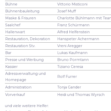
Bühne
Vittorio Misticoni
Bühnenbauleitung
Josef Muff
Maske & Frisuren
Charlotte Bühlmann mit Tea
Saalchef
Franz Schürmann
Hallenwart
Alfred Helfenstein
Restauration, Dekoration
Hanspeter Achermann
Restauration Stv.
Vreni Aregger
Bar
Lukas Kaufmann
Presse und Werbung
Bruno Pormtann
Kassier
Tiziano Ceresa
Adressverwaltung und
Rolf Furrer
Homepage
Administration
Tonja Gander
Vorverkauf
Heidi und Thomas Wyrsch
und viele weitere Helfer: