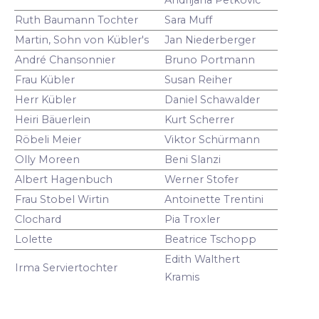
Ruth Baumann Tochter
Sara Muff
Martin, Sohn von Kübler's
Jan Niederberger
André Chansonnier
Bruno Portmann
Frau Kübler
Susan Reiher
Herr Kübler
Daniel Schawalder
Heiri Bäuerlein
Kurt Scherrer
Röbeli Meier
Viktor Schürmann
Olly Moreen
Beni Slanzi
Albert Hagenbuch
Werner Stofer
Frau Stobel Wirtin
Antoinette Trentini
Clochard
Pia Troxler
Lolette
Beatrice Tschopp
Edith Walthert
Irma Serviertochter
Kramis