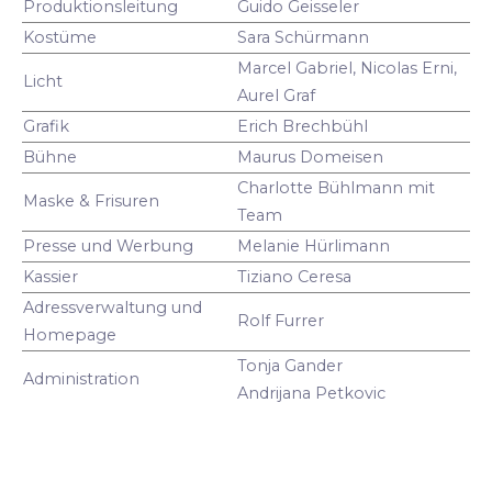
Produktionsleitung
Guido Geisseler
Kostüme
Sara Schürmann
Marcel Gabriel, Nicolas Erni,
Licht
Aurel Graf
Grafik
Erich Brechbühl
Bühne
Maurus Domeisen
Charlotte Bühlmann mit
Maske & Frisuren
Team
Presse und Werbung
Melanie Hürlimann
Kassier
Tiziano Ceresa
Adressverwaltung und
Rolf Furrer
Homepage
Tonja Gander
Administration
Andrijana Petkovic