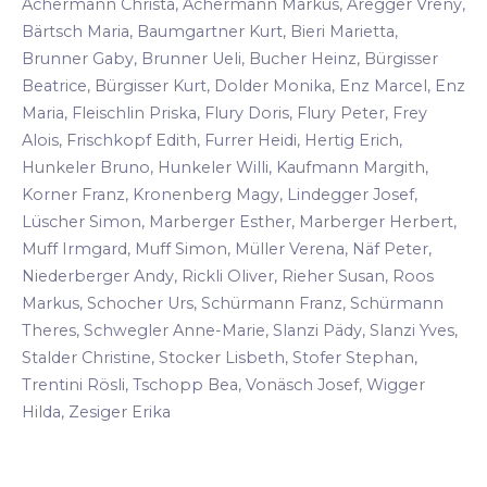
Achermann Christa, Achermann Markus, Aregger Vreny,
Bärtsch Maria, Baumgartner Kurt, Bieri Marietta,
Brunner Gaby, Brunner Ueli, Bucher Heinz, Bürgisser
Beatrice, Bürgisser Kurt, Dolder Monika, Enz Marcel, Enz
Maria, Fleischlin Priska, Flury Doris, Flury Peter, Frey
Alois, Frischkopf Edith, Furrer Heidi, Hertig Erich,
Hunkeler Bruno, Hunkeler Willi, Kaufmann Margith,
Korner Franz, Kronenberg Magy, Lindegger Josef,
Lüscher Simon, Marberger Esther, Marberger Herbert,
Muff Irmgard, Muff Simon, Müller Verena, Näf Peter,
Niederberger Andy, Rickli Oliver, Rieher Susan, Roos
Markus, Schocher Urs, Schürmann Franz, Schürmann
Theres, Schwegler Anne-Marie, Slanzi Pädy, Slanzi Yves,
Stalder Christine, Stocker Lisbeth, Stofer Stephan,
Trentini Rösli, Tschopp Bea, Vonäsch Josef, Wigger
Hilda, Zesiger Erika