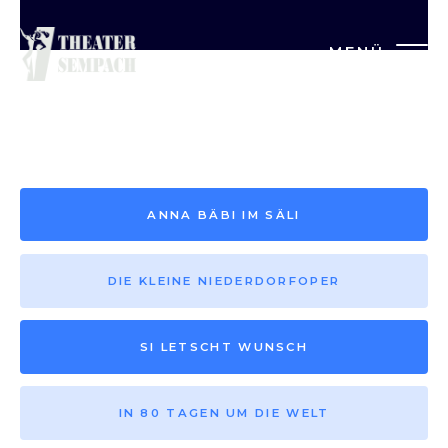
MENÜ
Saison vor 2013
ANNA BÄBI IM SÄLI
DIE KLEINE NIEDERDORFOPER
SI LETSCHT WUNSCH
IN 80 TAGEN UM DIE WELT