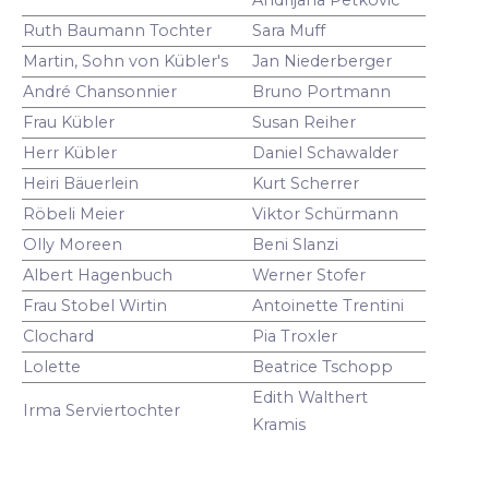
Ruth Baumann Tochter
Sara Muff
Martin, Sohn von Kübler's
Jan Niederberger
André Chansonnier
Bruno Portmann
Frau Kübler
Susan Reiher
Herr Kübler
Daniel Schawalder
Heiri Bäuerlein
Kurt Scherrer
Röbeli Meier
Viktor Schürmann
Olly Moreen
Beni Slanzi
Albert Hagenbuch
Werner Stofer
Frau Stobel Wirtin
Antoinette Trentini
Clochard
Pia Troxler
Lolette
Beatrice Tschopp
Edith Walthert
Irma Serviertochter
Kramis