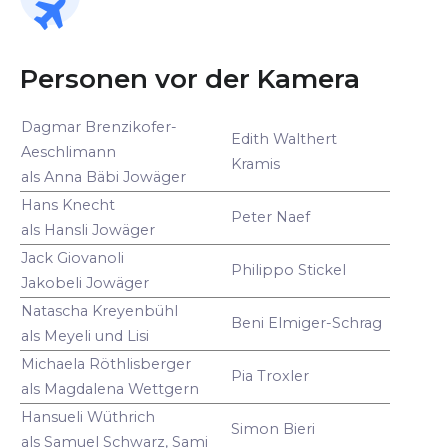
Personen vor der Kamera
Dagmar Brenzikofer-
Edith Walthert
Aeschlimann
Kramis
als Anna Bäbi Jowäger
Hans Knecht
Peter Naef
als Hansli Jowäger
Jack Giovanoli
Philippo Stickel
Jakobeli Jowäger
Natascha Kreyenbühl
Beni Elmiger-Schrag
als Meyeli und Lisi
Michaela Röthlisberger
Pia Troxler
als Magdalena Wettgern
Hansueli Wüthrich
Simon Bieri
als Samuel Schwarz, Sami