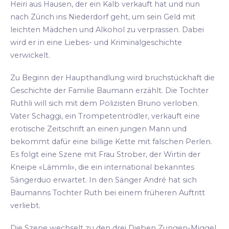
Heiri aus Hausen, der ein Kalb verkauft hat und nun
nach Zürich ins Niederdorf geht, um sein Geld mit
leichten Mädchen und Alkohol zu verprassen. Dabei
wird er in eine Liebes- und Kriminalgeschichte
verwickelt.
Zu Beginn der Haupthandlung wird bruchstückhaft die
Geschichte der Familie Baumann erzählt. Die Tochter
Ruthli will sich mit dem Polizisten Bruno verloben.
Vater Schaggi, ein Trompetentrödler, verkauft eine
erotische Zeitschrift an einen jungen Mann und
bekommt dafür eine billige Kette mit falschen Perlen.
Es folgt eine Szene mit Frau Strober, der Wirtin der
Kneipe «Lämmli», die ein international bekanntes
Sängerduo erwartet. In den Sänger André hat sich
Baumanns Tochter Ruth bei einem früheren Auftritt
verliebt.
Die Szene wechselt zu den drei Dieben Zungen-Miggel,