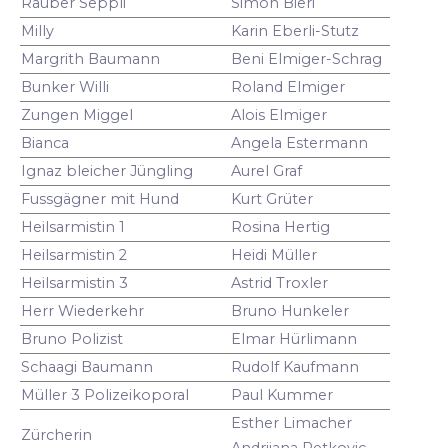
Räuber Seppli
Simon Bieri
Milly
Karin Eberli-Stutz
Margrith Baumann
Beni Elmiger-Schrag
Bunker Willi
Roland Elmiger
Zungen Miggel
Alois Elmiger
Bianca
Angela Estermann
Ignaz bleicher Jüngling
Aurel Graf
Fussgägner mit Hund
Kurt Grüter
Heilsarmistin 1
Rosina Hertig
Heilsarmistin 2
Heidi Müller
Heilsarmistin 3
Astrid Troxler
Herr Wiederkehr
Bruno Hunkeler
Bruno Polizist
Elmar Hürlimann
Schaagi Baumann
Rudolf Kaufmann
Müller 3 Polizeikoporal
Paul Kummer
Esther Limacher
Zürcherin
Andrijana Petkovic