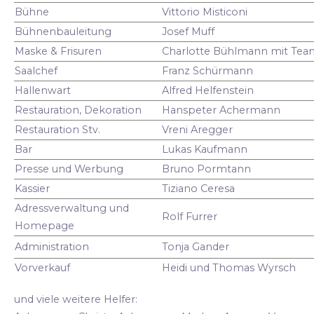
Bühne
Vittorio Misticoni
Bühnenbauleitung
Josef Muff
Maske & Frisuren
Charlotte Bühlmann mit Tea
Saalchef
Franz Schürmann
Hallenwart
Alfred Helfenstein
Restauration, Dekoration
Hanspeter Achermann
Restauration Stv.
Vreni Aregger
Bar
Lukas Kaufmann
Presse und Werbung
Bruno Pormtann
Kassier
Tiziano Ceresa
Adressverwaltung und
Rolf Furrer
Homepage
Administration
Tonja Gander
Vorverkauf
Heidi und Thomas Wyrsch
und viele weitere Helfer: