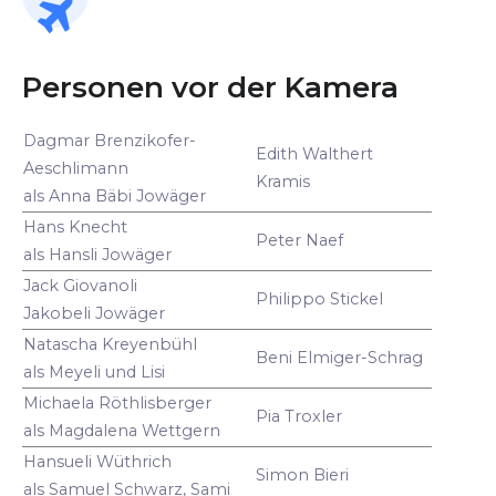
Personen vor der Kamera
Dagmar Brenzikofer-
Edith Walthert
Aeschlimann
Kramis
als Anna Bäbi Jowäger
Hans Knecht
Peter Naef
als Hansli Jowäger
Jack Giovanoli
Philippo Stickel
Jakobeli Jowäger
Natascha Kreyenbühl
Beni Elmiger-Schrag
als Meyeli und Lisi
Michaela Röthlisberger
Pia Troxler
als Magdalena Wettgern
Hansueli Wüthrich
Simon Bieri
als Samuel Schwarz, Sami