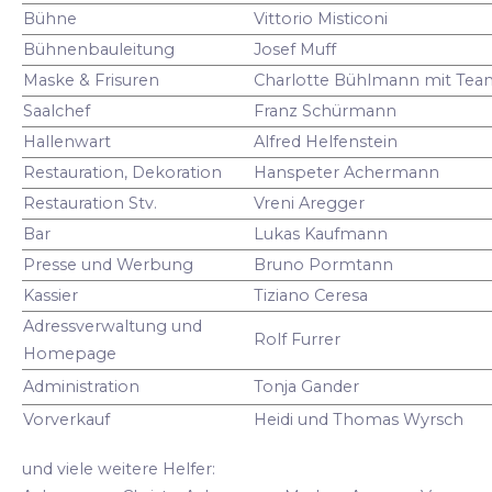
Bühne
Vittorio Misticoni
Bühnenbauleitung
Josef Muff
Maske & Frisuren
Charlotte Bühlmann mit Tea
Saalchef
Franz Schürmann
Hallenwart
Alfred Helfenstein
Restauration, Dekoration
Hanspeter Achermann
Restauration Stv.
Vreni Aregger
Bar
Lukas Kaufmann
Presse und Werbung
Bruno Pormtann
Kassier
Tiziano Ceresa
Adressverwaltung und
Rolf Furrer
Homepage
Administration
Tonja Gander
Vorverkauf
Heidi und Thomas Wyrsch
und viele weitere Helfer: