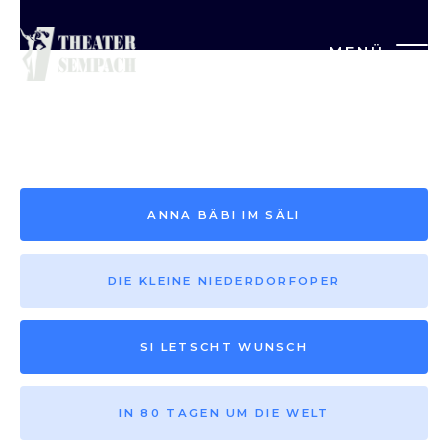
MENÜ
Saison vor 2013
ANNA BÄBI IM SÄLI
DIE KLEINE NIEDERDORFOPER
SI LETSCHT WUNSCH
IN 80 TAGEN UM DIE WELT