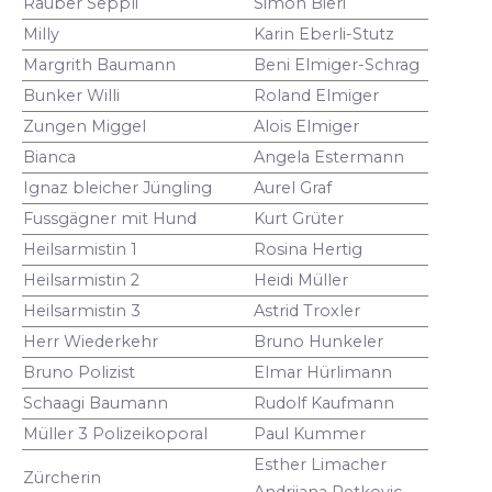
Räuber Seppli
Simon Bieri
Milly
Karin Eberli-Stutz
Margrith Baumann
Beni Elmiger-Schrag
Bunker Willi
Roland Elmiger
Zungen Miggel
Alois Elmiger
Bianca
Angela Estermann
Ignaz bleicher Jüngling
Aurel Graf
Fussgägner mit Hund
Kurt Grüter
Heilsarmistin 1
Rosina Hertig
Heilsarmistin 2
Heidi Müller
Heilsarmistin 3
Astrid Troxler
Herr Wiederkehr
Bruno Hunkeler
Bruno Polizist
Elmar Hürlimann
Schaagi Baumann
Rudolf Kaufmann
Müller 3 Polizeikoporal
Paul Kummer
Esther Limacher
Zürcherin
Andrijana Petkovic