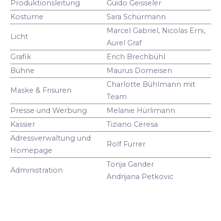
Produktionsleitung
Guido Geisseler
Kostüme
Sara Schürmann
Marcel Gabriel, Nicolas Erni,
Licht
Aurel Graf
Grafik
Erich Brechbühl
Bühne
Maurus Domeisen
Charlotte Bühlmann mit
Maske & Frisuren
Team
Presse und Werbung
Melanie Hürlimann
Kassier
Tiziano Ceresa
Adressverwaltung und
Rolf Furrer
Homepage
Tonja Gander
Administration
Andrijana Petkovic