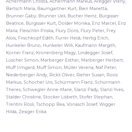
Achermann Christa, Achermann Markus, Aregger Vreny,
Bärtsch Maria, Baumgartner Kurt, Bieri Marietta,
Brunner Gaby, Brunner Ueli, Bucher Heinz, Bürgisser
Beatrice, Bürgisser Kurt, Dolder Monika, Enz Marcel, Enz
Maria, Fleischlin Priska, Flury Doris, Flury Peter, Frey
Alois, Frischkopf Edith, Furrer Heidi, Hertig Erich,
Hunkeler Bruno, Hunkeler Willi, Kaufmann Margith,
Korner Franz, Kronenberg Magy, Lindegger Josef,
Lüscher Simon, Marberger Esther, Marberger Herbert,
Muff Irmgard, Muff Simon, Müller Verena, Näf Peter,
Niederberger Andy, Rickli Oliver, Rieher Susan, Roos
Markus, Schocher Urs, Schürmann Franz, Schürmann
Theres, Schwegler Anne-Marie, Slanzi Pädy, Slanzi Yves,
Stalder Christine, Stocker Lisbeth, Stofer Stephan,
Trentini Rösli, Tschopp Bea, Vonäsch Josef, Wigger
Hilda, Zesiger Erika