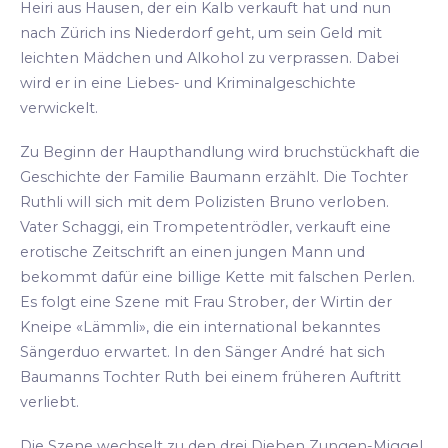
Heiri aus Hausen, der ein Kalb verkauft hat und nun
nach Zürich ins Niederdorf geht, um sein Geld mit
leichten Mädchen und Alkohol zu verprassen. Dabei
wird er in eine Liebes- und Kriminalgeschichte
verwickelt.
Zu Beginn der Haupthandlung wird bruchstückhaft die
Geschichte der Familie Baumann erzählt. Die Tochter
Ruthli will sich mit dem Polizisten Bruno verloben.
Vater Schaggi, ein Trompetentrödler, verkauft eine
erotische Zeitschrift an einen jungen Mann und
bekommt dafür eine billige Kette mit falschen Perlen.
Es folgt eine Szene mit Frau Strober, der Wirtin der
Kneipe «Lämmli», die ein international bekanntes
Sängerduo erwartet. In den Sänger André hat sich
Baumanns Tochter Ruth bei einem früheren Auftritt
verliebt.
Die Szene wechselt zu den drei Dieben Zungen-Miggel,