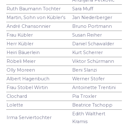
Ruth Baumann Tochter
Sara Muff
Martin, Sohn von Kübler's
Jan Niederberger
André Chansonnier
Bruno Portmann
Frau Kübler
Susan Reiher
Herr Kübler
Daniel Schawalder
Heiri Bäuerlein
Kurt Scherrer
Röbeli Meier
Viktor Schürmann
Olly Moreen
Beni Slanzi
Albert Hagenbuch
Werner Stofer
Frau Stobel Wirtin
Antoinette Trentini
Clochard
Pia Troxler
Lolette
Beatrice Tschopp
Edith Walthert
Irma Serviertochter
Kramis