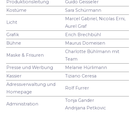
Produktionsleitung
Guido Geisseler
Kostüme
Sara Schürmann
Marcel Gabriel, Nicolas Erni,
Licht
Aurel Graf
Grafik
Erich Brechbühl
Bühne
Maurus Domeisen
Charlotte Bühlmann mit
Maske & Frisuren
Team
Presse und Werbung
Melanie Hürlimann
Kassier
Tiziano Ceresa
Adressverwaltung und
Rolf Furrer
Homepage
Tonja Gander
Administration
Andrijana Petkovic