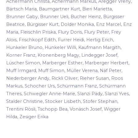
Achermann Christa, Achermann Markus, Aregger Vreny,
Bärtsch Maria, Baumgartner Kurt, Bieri Marietta,
Brunner Gaby, Brunner Ueli, Bucher Heinz, Bürgisser
Beatrice, Bürgisser Kurt, Dolder Monika, Enz Marcel, Enz
Maria, Fleischlin Priska, Flury Doris, Flury Peter, Frey
Alois, Frischkopf Edith, Furrer Heidi, Hertig Erich,
Hunkeler Bruno, Hunkeler Willi, Kaufmann Margith,
Korner Franz, Kronenberg Magy, Lindegger Josef,
Lüscher Simon, Marberger Esther, Marberger Herbert,
Muff Irmgard, Muff Simon, Müller Verena, Näf Peter,
Niederberger Andy, Rickli Oliver, Rieher Susan, Roos
Markus, Schocher Urs, Schürmann Franz, Schürmann
Theres, Schwegler Anne-Marie, Slanzi Pädy, Slanzi Yves,
Stalder Christine, Stocker Lisbeth, Stofer Stephan,
Trentini Rösli, Tschopp Bea, Vonäsch Josef, Wigger
Hilda, Zesiger Erika