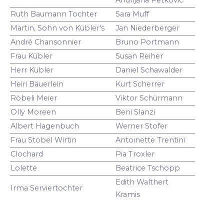
Ruth Baumann Tochter
Sara Muff
Martin, Sohn von Kübler's
Jan Niederberger
André Chansonnier
Bruno Portmann
Frau Kübler
Susan Reiher
Herr Kübler
Daniel Schawalder
Heiri Bäuerlein
Kurt Scherrer
Röbeli Meier
Viktor Schürmann
Olly Moreen
Beni Slanzi
Albert Hagenbuch
Werner Stofer
Frau Stobel Wirtin
Antoinette Trentini
Clochard
Pia Troxler
Lolette
Beatrice Tschopp
Edith Walthert
Irma Serviertochter
Kramis