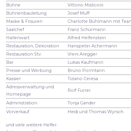
Bühne
Vittorio Misticoni
Bühnenbauleitung
Josef Muff
Maske & Frisuren
Charlotte Bühlmann mit Tea
Saalchef
Franz Schürmann
Hallenwart
Alfred Helfenstein
Restauration, Dekoration
Hanspeter Achermann
Restauration Stv.
Vreni Aregger
Bar
Lukas Kaufmann
Presse und Werbung
Bruno Pormtann
Kassier
Tiziano Ceresa
Adressverwaltung und
Rolf Furrer
Homepage
Administration
Tonja Gander
Vorverkauf
Heidi und Thomas Wyrsch
und viele weitere Helfer: