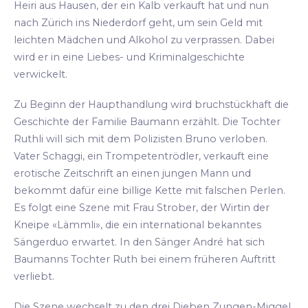
Heiri aus Hausen, der ein Kalb verkauft hat und nun
nach Zürich ins Niederdorf geht, um sein Geld mit
leichten Mädchen und Alkohol zu verprassen. Dabei
wird er in eine Liebes- und Kriminalgeschichte
verwickelt.
Zu Beginn der Haupthandlung wird bruchstückhaft die
Geschichte der Familie Baumann erzählt. Die Tochter
Ruthli will sich mit dem Polizisten Bruno verloben.
Vater Schaggi, ein Trompetentrödler, verkauft eine
erotische Zeitschrift an einen jungen Mann und
bekommt dafür eine billige Kette mit falschen Perlen.
Es folgt eine Szene mit Frau Strober, der Wirtin der
Kneipe «Lämmli», die ein international bekanntes
Sängerduo erwartet. In den Sänger André hat sich
Baumanns Tochter Ruth bei einem früheren Auftritt
verliebt.
Die Szene wechselt zu den drei Dieben Zungen-Miggel,