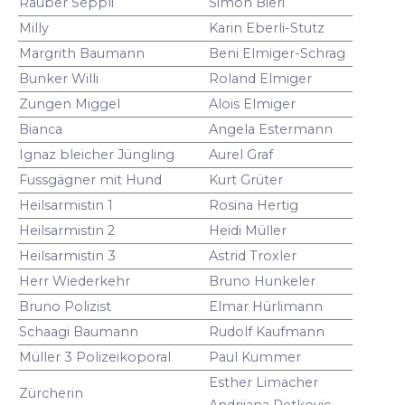
Räuber Seppli
Simon Bieri
Milly
Karin Eberli-Stutz
Margrith Baumann
Beni Elmiger-Schrag
Bunker Willi
Roland Elmiger
Zungen Miggel
Alois Elmiger
Bianca
Angela Estermann
Ignaz bleicher Jüngling
Aurel Graf
Fussgägner mit Hund
Kurt Grüter
Heilsarmistin 1
Rosina Hertig
Heilsarmistin 2
Heidi Müller
Heilsarmistin 3
Astrid Troxler
Herr Wiederkehr
Bruno Hunkeler
Bruno Polizist
Elmar Hürlimann
Schaagi Baumann
Rudolf Kaufmann
Müller 3 Polizeikoporal
Paul Kummer
Esther Limacher
Zürcherin
Andrijana Petkovic