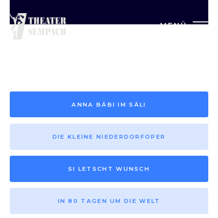
MENÜ
Saison vor 2013
ANNA BÄBI IM SÄLI
DIE KLEINE NIEDERDORFOPER
SI LETSCHT WUNSCH
IN 80 TAGEN UM DIE WELT