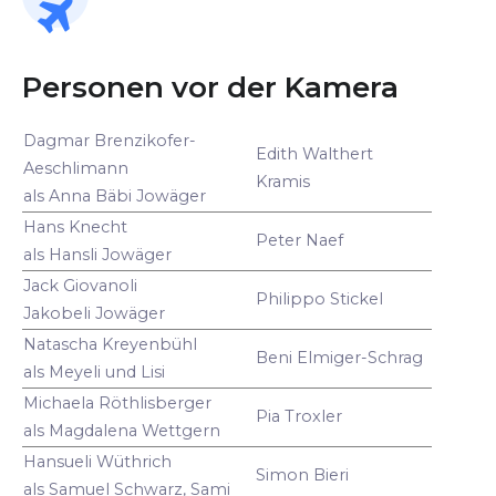
Personen vor der Kamera
Dagmar Brenzikofer-
Edith Walthert
Aeschlimann
Kramis
als Anna Bäbi Jowäger
Hans Knecht
Peter Naef
als Hansli Jowäger
Jack Giovanoli
Philippo Stickel
Jakobeli Jowäger
Natascha Kreyenbühl
Beni Elmiger-Schrag
als Meyeli und Lisi
Michaela Röthlisberger
Pia Troxler
als Magdalena Wettgern
Hansueli Wüthrich
Simon Bieri
als Samuel Schwarz, Sami