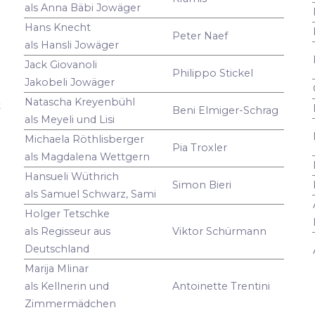
als Anna Bäbi Jowäger
Hans Knecht
Peter Naef
als Hansli Jowäger
Jack Giovanoli
Philippo Stickel
Jakobeli Jowäger
Natascha Kreyenbühl
t
Beni Elmiger-Schrag
als Meyeli und Lisi
Michaela Röthlisberger
Pia Troxler
als Magdalena Wettgern
Hansueli Wüthrich
Simon Bieri
als Samuel Schwarz, Sami
Holger Tetschke
als Regisseur aus
Viktor Schürmann
Deutschland
Marija Mlinar
als Kellnerin und
Antoinette Trentini
Zimmermädchen