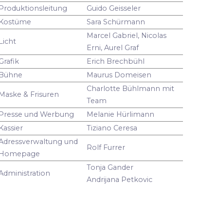
Produktionsleitung
Guido Geisseler
Kostüme
Sara Schürmann
Marcel Gabriel, Nicolas
Licht
Erni, Aurel Graf
Grafik
Erich Brechbühl
Bühne
Maurus Domeisen
Charlotte Bühlmann mit
Maske & Frisuren
Team
Presse und Werbung
Melanie Hürlimann
Kassier
Tiziano Ceresa
Adressverwaltung und
Rolf Furrer
Homepage
Tonja Gander
Administration
Andrijana Petkovic