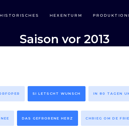
HISTORISCHES
HEXENTURM
PRODUKTION
Saison vor 2013
DORFOPER
SI LETSCHT WUNSCH
IN 80 TAGEN U
HNEE
DAS GEFRORENE HERZ
CHRIEG OM DE FRI