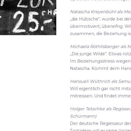
Natascha Kreyenbühl als Meye
„die Hübsche“, wurde bei de
übermotiviert, übereifrig. Wi
zusammen, die Beziehung ist
Michaela Röthlisberger als M
„Die junge Wilde“. Etwas rot
Im Beziehungsstress wegen i
Natascha. Kommt dem Hansu
Hansueli Wüthrich als Samue
Will eigentlich gar nicht mit
mitreissen. Und findet imme
Holger Tetschke als Regisseu
Schürmann)
Der deutsche Regiesseur der s
Trotzdem will er seine Insz