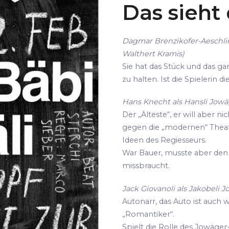
Das sieht
Dagmar Brenzikofer-Aeschli
Walthert Kramis)
Sie hat das Stück und das gan
zu halten. Ist die Spielerin 
Hans Knecht als Hansli Jowäg
Der „Älteste“, er will aber ni
gegen die „modernen“ Thea
Ideen des Regiesseurs.
War Bauer, musste aber den 
missbraucht.
Jack Giovanoli als Jakobeli J
Autonarr, das Auto ist auch 
„Romantiker“.
Spielt die Rolle des Jowäger