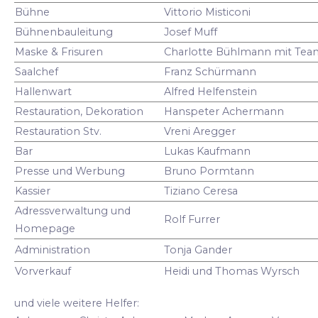
Bühne
Vittorio Misticoni
Bühnenbauleitung
Josef Muff
Maske & Frisuren
Charlotte Bühlmann mit Tea
Saalchef
Franz Schürmann
Hallenwart
Alfred Helfenstein
Restauration, Dekoration
Hanspeter Achermann
Restauration Stv.
Vreni Aregger
Bar
Lukas Kaufmann
Presse und Werbung
Bruno Pormtann
Kassier
Tiziano Ceresa
Adressverwaltung und
Rolf Furrer
Homepage
Administration
Tonja Gander
Vorverkauf
Heidi und Thomas Wyrsch
und viele weitere Helfer: