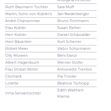
Ruth Baumann Tochter
Sara Muff
Martin, Sohn von Kübler's
Jan Niederberger
André Chansonnier
Bruno Portmann
Frau Kübler
Susan Reiher
Herr Kübler
Daniel Schawalder
Heiri Bäuerlein
Kurt Scherrer
Röbeli Meier
Viktor Schürmann
Olly Moreen
Beni Slanzi
Albert Hagenbuch
Werner Stofer
Frau Stobel Wirtin
Antoinette Trentini
Clochard
Pia Troxler
Lolette
Beatrice Tschopp
Edith Walthert
Irma Serviertochter
Kramis