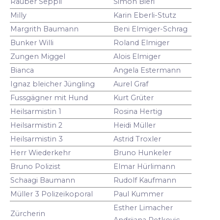
Räuber Seppli
Simon Bieri
Milly
Karin Eberli-Stutz
Margrith Baumann
Beni Elmiger-Schrag
Bunker Willi
Roland Elmiger
Zungen Miggel
Alois Elmiger
Bianca
Angela Estermann
Ignaz bleicher Jüngling
Aurel Graf
Fussgägner mit Hund
Kurt Grüter
Heilsarmistin 1
Rosina Hertig
Heilsarmistin 2
Heidi Müller
Heilsarmistin 3
Astrid Troxler
Herr Wiederkehr
Bruno Hunkeler
Bruno Polizist
Elmar Hürlimann
Schaagi Baumann
Rudolf Kaufmann
Müller 3 Polizeikoporal
Paul Kummer
Esther Limacher
Zürcherin
Andrijana Petkovic