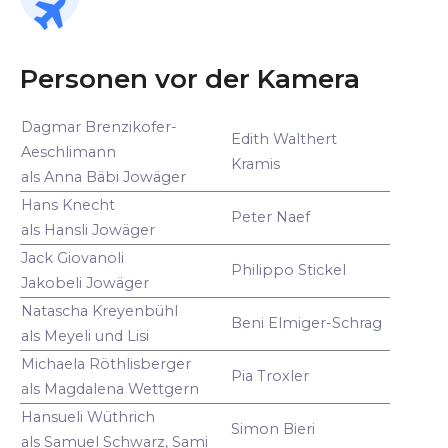
Personen vor der Kamera
Dagmar Brenzikofer-
Edith Walthert
Aeschlimann
Kramis
als Anna Bäbi Jowäger
Hans Knecht
Peter Naef
als Hansli Jowäger
Jack Giovanoli
Philippo Stickel
Jakobeli Jowäger
Natascha Kreyenbühl
Beni Elmiger-Schrag
als Meyeli und Lisi
Michaela Röthlisberger
Pia Troxler
als Magdalena Wettgern
Hansueli Wüthrich
Simon Bieri
als Samuel Schwarz, Sami