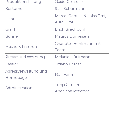
Produktionsleitung
Guido Geisseler
Kostüme
Sara Schürmann
Marcel Gabriel, Nicolas Erni,
Licht
Aurel Graf
Grafik
Erich Brechbühl
Bühne
Maurus Domeisen
Charlotte Bühlmann mit
Maske & Frisuren
Team
Presse und Werbung
Melanie Hürlimann
Kassier
Tiziano Ceresa
Adressverwaltung und
Rolf Furrer
Homepage
Tonja Gander
Administration
Andrijana Petkovic