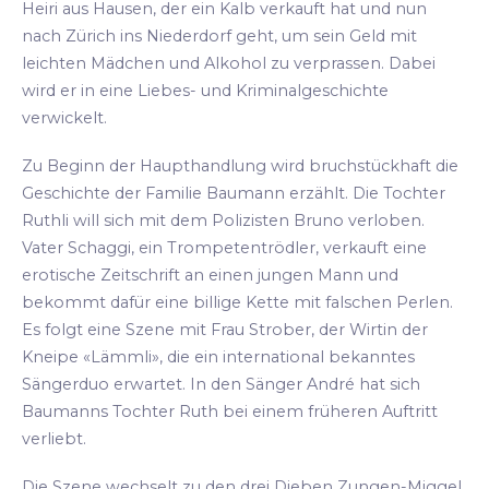
Heiri aus Hausen, der ein Kalb verkauft hat und nun
nach Zürich ins Niederdorf geht, um sein Geld mit
leichten Mädchen und Alkohol zu verprassen. Dabei
wird er in eine Liebes- und Kriminalgeschichte
verwickelt.
Zu Beginn der Haupthandlung wird bruchstückhaft die
Geschichte der Familie Baumann erzählt. Die Tochter
Ruthli will sich mit dem Polizisten Bruno verloben.
Vater Schaggi, ein Trompetentrödler, verkauft eine
erotische Zeitschrift an einen jungen Mann und
bekommt dafür eine billige Kette mit falschen Perlen.
Es folgt eine Szene mit Frau Strober, der Wirtin der
Kneipe «Lämmli», die ein international bekanntes
Sängerduo erwartet. In den Sänger André hat sich
Baumanns Tochter Ruth bei einem früheren Auftritt
verliebt.
Die Szene wechselt zu den drei Dieben Zungen-Miggel,