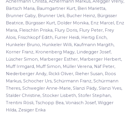
Achermann Christa, Achermann Markus, Aregger Vreny,
Bärtsch Maria, Baumgartner Kurt, Bieri Marietta,
Brunner Gaby, Brunner Ueli, Bucher Heinz, Bürgisser
Beatrice, Bürgisser Kurt, Dolder Monika, Enz Marcel, Enz
Maria, Fleischlin Priska, Flury Doris, Flury Peter, Frey
Alois, Frischkopf Edith, Furrer Heidi, Hertig Erich,
Hunkeler Bruno, Hunkeler Willi, Kaufmann Margith,
Korner Franz, Kronenberg Magy, Lindegger Josef,
Lüscher Simon, Marberger Esther, Marberger Herbert,
Muff Irmgard, Muff Simon, Müller Verena, Näf Peter,
Niederberger Andy, Rickli Oliver, Rieher Susan, Roos
Markus, Schocher Urs, Schürmann Franz, Schürmann
Theres, Schwegler Anne-Marie, Slanzi Pädy, Slanzi Yves,
Stalder Christine, Stocker Lisbeth, Stofer Stephan,
Trentini Rösli, Tschopp Bea, Vonäsch Josef, Wigger
Hilda, Zesiger Erika