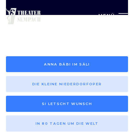
MENÜ
Saison vor 2013
ANNA BÄBI IM SÄLI
DIE KLEINE NIEDERDORFOPER
SI LETSCHT WUNSCH
IN 80 TAGEN UM DIE WELT