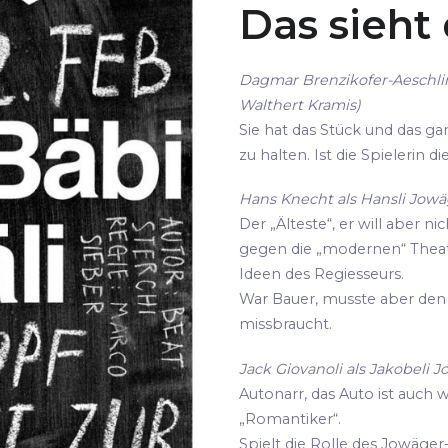
Das sieht
Dagmar Brenzikofer-Aeschli
Walthert Kramis)
Sie hat das Stück und das gan
zu halten. Ist die Spielerin 
Hans Knecht als Hansli Jowäg
Der „Älteste“, er will aber ni
gegen die „modernen“ Thea
Ideen des Regiesseurs.
War Bauer, musste aber den 
missbraucht.
Jack Giovanoli als Jakobeli J
Autonarr, das Auto ist auch 
„Romantiker“.
Spielt die Rolle des Jowäger