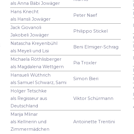
als Anna Bäbi Jowäger
Hans Knecht
Peter Naef
als Hansli Jowäger
Jack Giovanoli
Philippo Stickel
Jakobeli Jowäger
Natascha Kreyenbühl
t
Beni Elmiger-Schrag
als Meyeli und Lisi
Michaela Röthlisberger
Pia Troxler
als Magdalena Wettgern
Hansueli Wüthrich
Simon Bieri
als Samuel Schwarz, Sami
Holger Tetschke
als Regisseur aus
Viktor Schürmann
Deutschland
Marija Mlinar
als Kellnerin und
Antoinette Trentini
Zimmermädchen