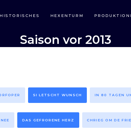
HISTORISCHES
HEXENTURM
PRODUKTION
Saison vor 2013
DORFOPER
SI LETSCHT WUNSCH
IN 80 TAGEN U
HNEE
DAS GEFRORENE HERZ
CHRIEG OM DE FRI