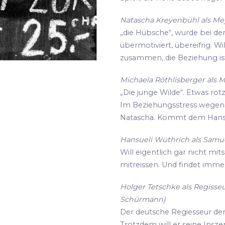
Natascha Kreyenbühl als Meye
„die Hübsche“, wurde bei de
übermotiviert, übereifrig. Wi
zusammen, die Beziehung ist
Michaela Röthlisberger als M
„Die junge Wilde“. Etwas rot
Im Beziehungsstress wegen i
Natascha. Kommt dem Hansu
Hansueli Wüthrich als Samue
Will eigentlich gar nicht mit
mitreissen. Und findet imme
Holger Tetschke als Regisseu
Schürmann)
Der deutsche Regiesseur der s
Trotzdem will er seine Insz