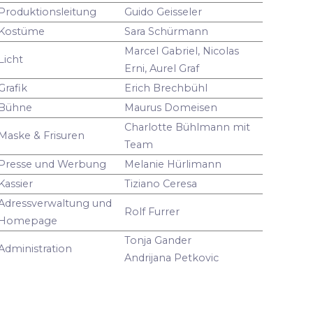
Produktionsleitung
Guido Geisseler
Kostüme
Sara Schürmann
Marcel Gabriel, Nicolas
Licht
Erni, Aurel Graf
Grafik
Erich Brechbühl
Bühne
Maurus Domeisen
Charlotte Bühlmann mit
Maske & Frisuren
Team
Presse und Werbung
Melanie Hürlimann
Kassier
Tiziano Ceresa
Adressverwaltung und
Rolf Furrer
Homepage
Tonja Gander
Administration
Andrijana Petkovic