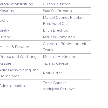
Produktionsleitung
Guido Geisseler
Kostüme
Sara Schürmann
Marcel Gabriel, Nicolas
Licht
Erni, Aurel Graf
Grafik
Erich Brechbühl
Bühne
Maurus Domeisen
Charlotte Bühlmann mit
Maske & Frisuren
Team
Presse und Werbung
Melanie Hürlimann
Kassier
Tiziano Ceresa
Adressverwaltung und
Rolf Furrer
Homepage
Tonja Gander
Administration
Andrijana Petkovic