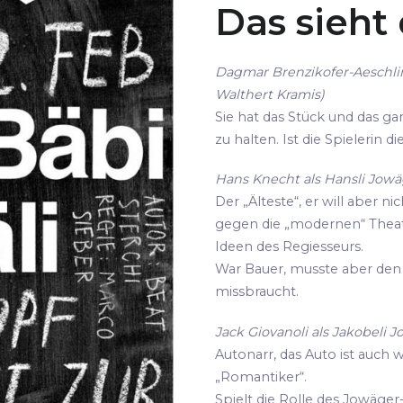
Das sieht
Dagmar Brenzikofer-Aeschli
Walthert Kramis)
Sie hat das Stück und das gan
zu halten. Ist die Spielerin 
Hans Knecht als Hansli Jowäg
Der „Älteste“, er will aber ni
gegen die „modernen“ Thea
Ideen des Regiesseurs.
War Bauer, musste aber den 
missbraucht.
Jack Giovanoli als Jakobeli J
Autonarr, das Auto ist auch 
„Romantiker“.
Spielt die Rolle des Jowäger