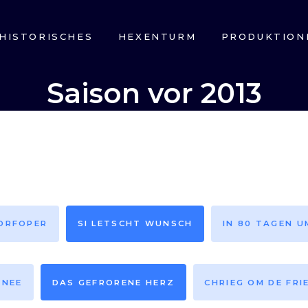
HISTORISCHES
HEXENTURM
PRODUKTION
Saison vor 2013
DORFOPER
SI LETSCHT WUNSCH
IN 80 TAGEN U
HNEE
DAS GEFRORENE HERZ
CHRIEG OM DE FRI