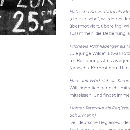
Natascha Kreyenbühl als Meye
„die Hübsche“, wurde bei de
übermotiviert, übereifrig. Wi
zusammen, die Beziehung ist
Michaela Röthlisberger als M
„Die junge Wilde“. Etwas rot
Im Beziehungsstress wegen i
Natascha. Kommt dem Hansu
Hansueli Wüthrich als Samue
Will eigentlich gar nicht mit
mitreissen. Und findet imme
Holger Tetschke als Regisseu
Schürmann)
Der deutsche Regiesseur der s
Trotzdem will er seine Insz