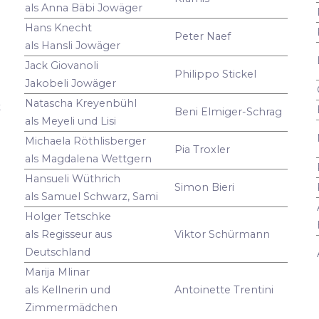
als Anna Bäbi Jowäger
Hans Knecht
Peter Naef
als Hansli Jowäger
Jack Giovanoli
Philippo Stickel
Jakobeli Jowäger
Natascha Kreyenbühl
t
Beni Elmiger-Schrag
als Meyeli und Lisi
Michaela Röthlisberger
Pia Troxler
als Magdalena Wettgern
Hansueli Wüthrich
Simon Bieri
als Samuel Schwarz, Sami
Holger Tetschke
als Regisseur aus
Viktor Schürmann
Deutschland
Marija Mlinar
als Kellnerin und
Antoinette Trentini
Zimmermädchen