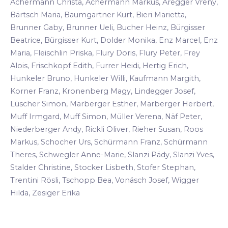
Achermann Christa, Achermann Markus, Aregger Vreny,
Bärtsch Maria, Baumgartner Kurt, Bieri Marietta,
Brunner Gaby, Brunner Ueli, Bucher Heinz, Bürgisser
Beatrice, Bürgisser Kurt, Dolder Monika, Enz Marcel, Enz
Maria, Fleischlin Priska, Flury Doris, Flury Peter, Frey
Alois, Frischkopf Edith, Furrer Heidi, Hertig Erich,
Hunkeler Bruno, Hunkeler Willi, Kaufmann Margith,
Korner Franz, Kronenberg Magy, Lindegger Josef,
Lüscher Simon, Marberger Esther, Marberger Herbert,
Muff Irmgard, Muff Simon, Müller Verena, Näf Peter,
Niederberger Andy, Rickli Oliver, Rieher Susan, Roos
Markus, Schocher Urs, Schürmann Franz, Schürmann
Theres, Schwegler Anne-Marie, Slanzi Pädy, Slanzi Yves,
Stalder Christine, Stocker Lisbeth, Stofer Stephan,
Trentini Rösli, Tschopp Bea, Vonäsch Josef, Wigger
Hilda, Zesiger Erika