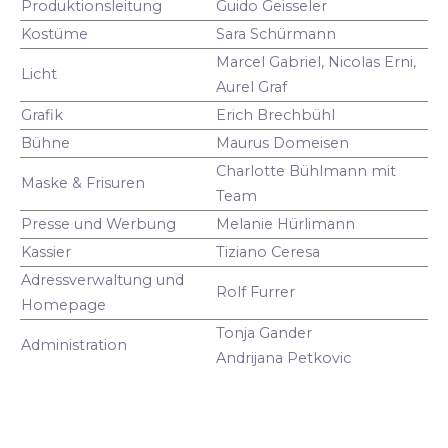
Produktionsleitung
Guido Geisseler
Kostüme
Sara Schürmann
Marcel Gabriel, Nicolas Erni,
Licht
Aurel Graf
Grafik
Erich Brechbühl
Bühne
Maurus Domeisen
Charlotte Bühlmann mit
Maske & Frisuren
Team
Presse und Werbung
Melanie Hürlimann
Kassier
Tiziano Ceresa
Adressverwaltung und
Rolf Furrer
Homepage
Tonja Gander
Administration
Andrijana Petkovic