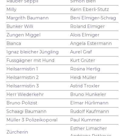
Räuber Seppli
Simon Bieri
Milly
Karin Eberli-Stutz
Margrith Baumann
Beni Elmiger-Schrag
Bunker Willi
Roland Elmiger
Zungen Miggel
Alois Elmiger
Bianca
Angela Estermann
Ignaz bleicher Jüngling
Aurel Graf
Fussgägner mit Hund
Kurt Grüter
Heilsarmistin 1
Rosina Hertig
Heilsarmistin 2
Heidi Müller
Heilsarmistin 3
Astrid Troxler
Herr Wiederkehr
Bruno Hunkeler
Bruno Polizist
Elmar Hürlimann
Schaagi Baumann
Rudolf Kaufmann
Müller 3 Polizeikoporal
Paul Kummer
Esther Limacher
Zürcherin
Andrijana Petkovic