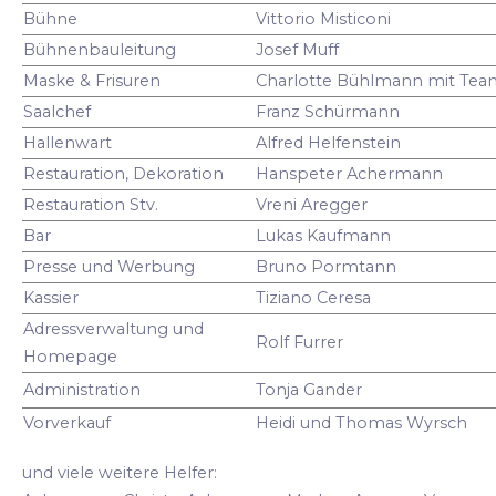
Bühne
Vittorio Misticoni
Bühnenbauleitung
Josef Muff
Maske & Frisuren
Charlotte Bühlmann mit Tea
Saalchef
Franz Schürmann
Hallenwart
Alfred Helfenstein
Restauration, Dekoration
Hanspeter Achermann
Restauration Stv.
Vreni Aregger
Bar
Lukas Kaufmann
Presse und Werbung
Bruno Pormtann
Kassier
Tiziano Ceresa
Adressverwaltung und
Rolf Furrer
Homepage
Administration
Tonja Gander
Vorverkauf
Heidi und Thomas Wyrsch
und viele weitere Helfer: