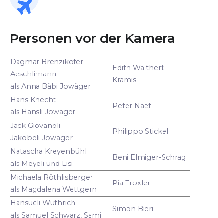
Personen vor der Kamera
Dagmar Brenzikofer-
Edith Walthert
Aeschlimann
Kramis
als Anna Bäbi Jowäger
Hans Knecht
Peter Naef
als Hansli Jowäger
Jack Giovanoli
Philippo Stickel
Jakobeli Jowäger
Natascha Kreyenbühl
Beni Elmiger-Schrag
als Meyeli und Lisi
Michaela Röthlisberger
Pia Troxler
als Magdalena Wettgern
Hansueli Wüthrich
Simon Bieri
als Samuel Schwarz, Sami