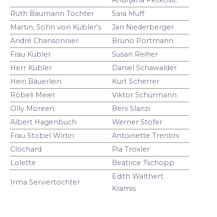
Ruth Baumann Tochter
Sara Muff
Martin, Sohn von Kübler's
Jan Niederberger
André Chansonnier
Bruno Portmann
Frau Kübler
Susan Reiher
Herr Kübler
Daniel Schawalder
Heiri Bäuerlein
Kurt Scherrer
Röbeli Meier
Viktor Schürmann
Olly Moreen
Beni Slanzi
Albert Hagenbuch
Werner Stofer
Frau Stobel Wirtin
Antoinette Trentini
Clochard
Pia Troxler
Lolette
Beatrice Tschopp
Edith Walthert
Irma Serviertochter
Kramis