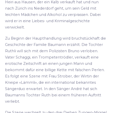
Heiri aus Hausen, der ein Kalb verkauft hat und nun
nach Zürich ins Niederdorf geht, um sein Geld mit
leichten Mädchen und Alkohol zu verprassen. Dabei
wird er in eine Liebes- und Kriminalgeschichte
verwickelt.
Zu Beginn der Haupthandlung wird bruchstückhaft die
Geschichte der Familie Baumann erzählt. Die Tochter
Ruthli will sich mit dem Polizisten Bruno verloben.
Vater Schaggi, ein Trompetentrödler, verkauft eine
erotische Zeitschrift an einen jungen Mann und
bekommt dafür eine billige Kette mit falschen Perlen.
Es folgt eine Szene mit Frau Strober, der Wirtin der
Kneipe «Lämmli», die ein international bekanntes
Sängerduo erwartet. In den Sänger André hat sich
Baumanns Tochter Ruth bei einem früheren Auftritt
verliebt.
Die Szene wechselt zu den drei Dieben Zungen-Miggel,