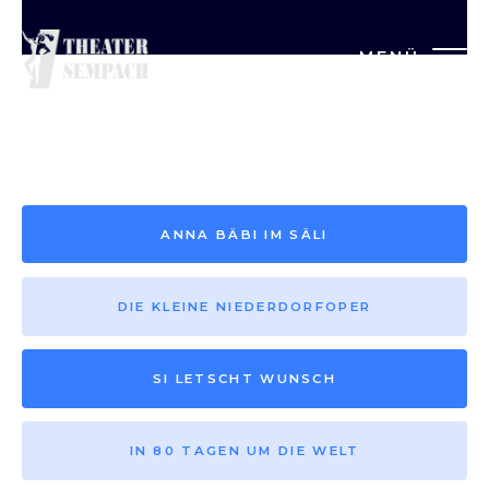
MENÜ
Saison vor 2013
ANNA BÄBI IM SÄLI
DIE KLEINE NIEDERDORFOPER
SI LETSCHT WUNSCH
IN 80 TAGEN UM DIE WELT