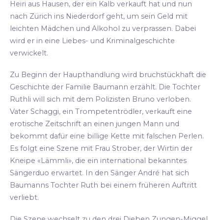
Heiri aus Hausen, der ein Kalb verkauft hat und nun
nach Zürich ins Niederdorf geht, um sein Geld mit
leichten Mädchen und Alkohol zu verprassen. Dabei
wird er in eine Liebes- und Kriminalgeschichte
verwickelt.
Zu Beginn der Haupthandlung wird bruchstückhaft die
Geschichte der Familie Baumann erzählt. Die Tochter
Ruthli will sich mit dem Polizisten Bruno verloben.
Vater Schaggi, ein Trompetentrödler, verkauft eine
erotische Zeitschrift an einen jungen Mann und
bekommt dafür eine billige Kette mit falschen Perlen.
Es folgt eine Szene mit Frau Strober, der Wirtin der
Kneipe «Lämmli», die ein international bekanntes
Sängerduo erwartet. In den Sänger André hat sich
Baumanns Tochter Ruth bei einem früheren Auftritt
verliebt.
Die Szene wechselt zu den drei Dieben Zungen-Miggel,