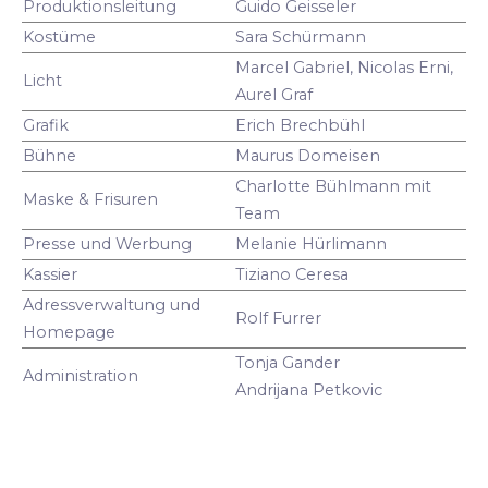
Produktionsleitung
Guido Geisseler
Kostüme
Sara Schürmann
Marcel Gabriel, Nicolas Erni,
Licht
Aurel Graf
Grafik
Erich Brechbühl
Bühne
Maurus Domeisen
Charlotte Bühlmann mit
Maske & Frisuren
Team
Presse und Werbung
Melanie Hürlimann
Kassier
Tiziano Ceresa
Adressverwaltung und
Rolf Furrer
Homepage
Tonja Gander
Administration
Andrijana Petkovic