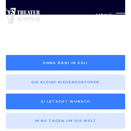
MENÜ
Saison vor 2013
ANNA BÄBI IM SÄLI
DIE KLEINE NIEDERDORFOPER
SI LETSCHT WUNSCH
IN 80 TAGEN UM DIE WELT