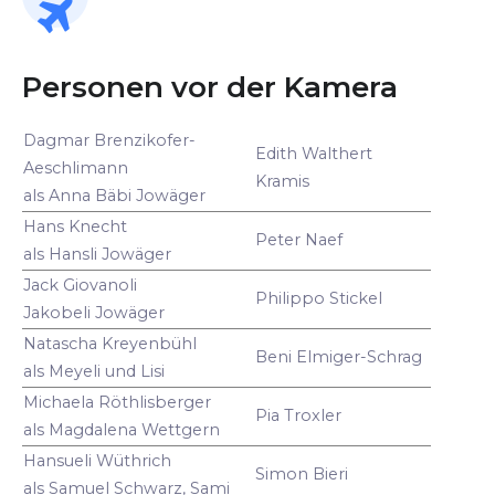
Personen vor der Kamera
Dagmar Brenzikofer-
Edith Walthert
Aeschlimann
Kramis
als Anna Bäbi Jowäger
Hans Knecht
Peter Naef
als Hansli Jowäger
Jack Giovanoli
Philippo Stickel
Jakobeli Jowäger
Natascha Kreyenbühl
Beni Elmiger-Schrag
als Meyeli und Lisi
Michaela Röthlisberger
Pia Troxler
als Magdalena Wettgern
Hansueli Wüthrich
Simon Bieri
als Samuel Schwarz, Sami