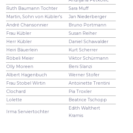
Ruth Baumann Tochter
Sara Muff
Martin, Sohn von Kübler's
Jan Niederberger
André Chansonnier
Bruno Portmann
Frau Kübler
Susan Reiher
Herr Kübler
Daniel Schawalder
Heiri Bäuerlein
Kurt Scherrer
Röbeli Meier
Viktor Schürmann
Olly Moreen
Beni Slanzi
Albert Hagenbuch
Werner Stofer
Frau Stobel Wirtin
Antoinette Trentini
Clochard
Pia Troxler
Lolette
Beatrice Tschopp
Edith Walthert
Irma Serviertochter
Kramis