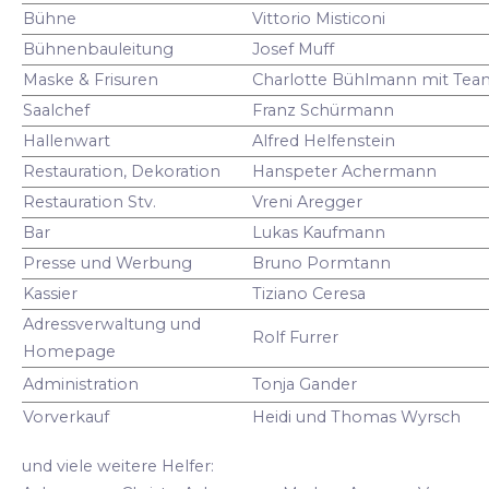
Bühne
Vittorio Misticoni
Bühnenbauleitung
Josef Muff
Maske & Frisuren
Charlotte Bühlmann mit Tea
Saalchef
Franz Schürmann
Hallenwart
Alfred Helfenstein
Restauration, Dekoration
Hanspeter Achermann
Restauration Stv.
Vreni Aregger
Bar
Lukas Kaufmann
Presse und Werbung
Bruno Pormtann
Kassier
Tiziano Ceresa
Adressverwaltung und
Rolf Furrer
Homepage
Administration
Tonja Gander
Vorverkauf
Heidi und Thomas Wyrsch
und viele weitere Helfer: