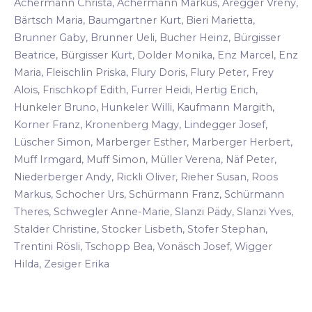
Achermann Christa, Achermann Markus, Aregger Vreny,
Bärtsch Maria, Baumgartner Kurt, Bieri Marietta,
Brunner Gaby, Brunner Ueli, Bucher Heinz, Bürgisser
Beatrice, Bürgisser Kurt, Dolder Monika, Enz Marcel, Enz
Maria, Fleischlin Priska, Flury Doris, Flury Peter, Frey
Alois, Frischkopf Edith, Furrer Heidi, Hertig Erich,
Hunkeler Bruno, Hunkeler Willi, Kaufmann Margith,
Korner Franz, Kronenberg Magy, Lindegger Josef,
Lüscher Simon, Marberger Esther, Marberger Herbert,
Muff Irmgard, Muff Simon, Müller Verena, Näf Peter,
Niederberger Andy, Rickli Oliver, Rieher Susan, Roos
Markus, Schocher Urs, Schürmann Franz, Schürmann
Theres, Schwegler Anne-Marie, Slanzi Pädy, Slanzi Yves,
Stalder Christine, Stocker Lisbeth, Stofer Stephan,
Trentini Rösli, Tschopp Bea, Vonäsch Josef, Wigger
Hilda, Zesiger Erika