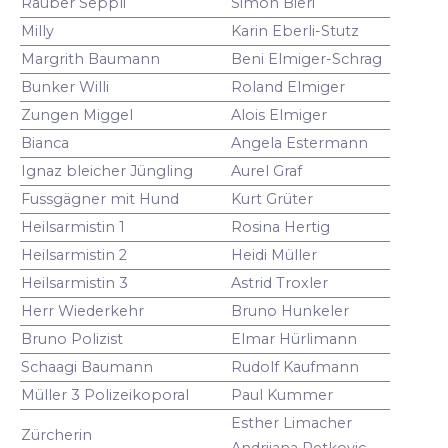
Räuber Seppli
Simon Bieri
Milly
Karin Eberli-Stutz
Margrith Baumann
Beni Elmiger-Schrag
Bunker Willi
Roland Elmiger
Zungen Miggel
Alois Elmiger
Bianca
Angela Estermann
Ignaz bleicher Jüngling
Aurel Graf
Fussgägner mit Hund
Kurt Grüter
Heilsarmistin 1
Rosina Hertig
Heilsarmistin 2
Heidi Müller
Heilsarmistin 3
Astrid Troxler
Herr Wiederkehr
Bruno Hunkeler
Bruno Polizist
Elmar Hürlimann
Schaagi Baumann
Rudolf Kaufmann
Müller 3 Polizeikoporal
Paul Kummer
Esther Limacher
Zürcherin
Andrijana Petkovic