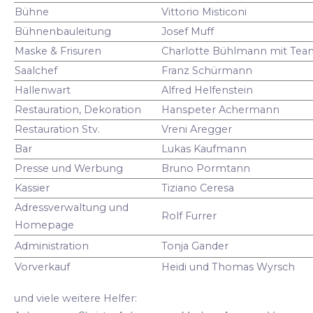
Bühne
Vittorio Misticoni
Bühnenbauleitung
Josef Muff
Maske & Frisuren
Charlotte Bühlmann mit Tea
Saalchef
Franz Schürmann
Hallenwart
Alfred Helfenstein
Restauration, Dekoration
Hanspeter Achermann
Restauration Stv.
Vreni Aregger
Bar
Lukas Kaufmann
Presse und Werbung
Bruno Pormtann
Kassier
Tiziano Ceresa
Adressverwaltung und
Rolf Furrer
Homepage
Administration
Tonja Gander
Vorverkauf
Heidi und Thomas Wyrsch
und viele weitere Helfer: