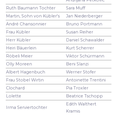
Ruth Baumann Tochter
Sara Muff
Martin, Sohn von Kübler's
Jan Niederberger
André Chansonnier
Bruno Portmann
Frau Kübler
Susan Reiher
Herr Kübler
Daniel Schawalder
Heiri Bäuerlein
Kurt Scherrer
Röbeli Meier
Viktor Schürmann
Olly Moreen
Beni Slanzi
Albert Hagenbuch
Werner Stofer
Frau Stobel Wirtin
Antoinette Trentini
Clochard
Pia Troxler
Lolette
Beatrice Tschopp
Edith Walthert
Irma Serviertochter
Kramis