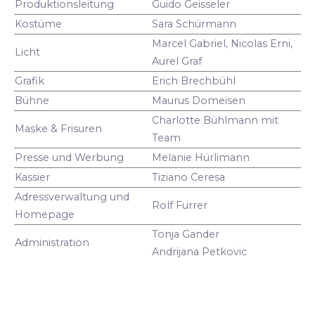
Produktionsleitung
Guido Geisseler
Kostüme
Sara Schürmann
Marcel Gabriel, Nicolas Erni,
Licht
Aurel Graf
Grafik
Erich Brechbühl
Bühne
Maurus Domeisen
Charlotte Bühlmann mit
Maske & Frisuren
Team
Presse und Werbung
Melanie Hürlimann
Kassier
Tiziano Ceresa
Adressverwaltung und
Rolf Furrer
Homepage
Tonja Gander
Administration
Andrijana Petkovic