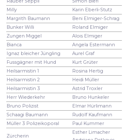
Räuber Seppli
Simon Bieri
Milly
Karin Eberli-Stutz
Margrith Baumann
Beni Elmiger-Schrag
Bunker Willi
Roland Elmiger
Zungen Miggel
Alois Elmiger
Bianca
Angela Estermann
Ignaz bleicher Jüngling
Aurel Graf
Fussgägner mit Hund
Kurt Grüter
Heilsarmistin 1
Rosina Hertig
Heilsarmistin 2
Heidi Müller
Heilsarmistin 3
Astrid Troxler
Herr Wiederkehr
Bruno Hunkeler
Bruno Polizist
Elmar Hürlimann
Schaagi Baumann
Rudolf Kaufmann
Müller 3 Polizeikoporal
Paul Kummer
Esther Limacher
Zürcherin
Andrijana Petkovic