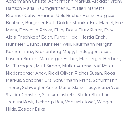
Achermann Christa, Achermann Markus, Aregger Vreny,
Bärtsch Maria, Baumgartner Kurt, Bieri Marietta,
Brunner Gaby, Brunner Ueli, Bucher Heinz, Bürgisser
Beatrice, Bürgisser Kurt, Dolder Monika, Enz Marcel, Enz
Maria, Fleischlin Priska, Flury Doris, Flury Peter, Frey
Alois, Frischkopf Edith, Furrer Heidi, Hertig Erich,
Hunkeler Bruno, Hunkeler Willi, Kaufmann Margith,
Korner Franz, Kronenberg Magy, Lindegger Josef,
Lüscher Simon, Marberger Esther, Marberger Herbert,
Muff Irmgard, Muff Simon, Müller Verena, Näf Peter,
Niederberger Andy, Rickli Oliver, Rieher Susan, Roos
Markus, Schocher Urs, Schürmann Franz, Schürmann
Theres, Schwegler Anne-Marie, Slanzi Pädy, Slanzi Yves,
Stalder Christine, Stocker Lisbeth, Stofer Stephan,
Trentini Rösli, Tschopp Bea, Vonäsch Josef, Wigger
Hilda, Zesiger Erika