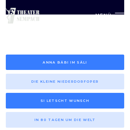
MENÜ
Saison vor 2013
ANNA BÄBI IM SÄLI
DIE KLEINE NIEDERDORFOPER
SI LETSCHT WUNSCH
IN 80 TAGEN UM DIE WELT