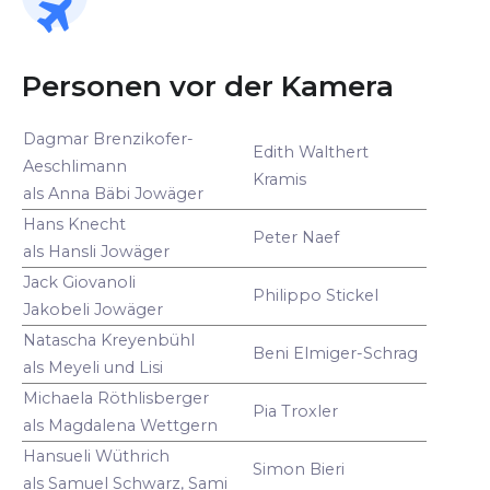
Personen vor der Kamera
Dagmar Brenzikofer-
Edith Walthert
Aeschlimann
Kramis
als Anna Bäbi Jowäger
Hans Knecht
Peter Naef
als Hansli Jowäger
Jack Giovanoli
Philippo Stickel
Jakobeli Jowäger
Natascha Kreyenbühl
Beni Elmiger-Schrag
als Meyeli und Lisi
Michaela Röthlisberger
Pia Troxler
als Magdalena Wettgern
Hansueli Wüthrich
Simon Bieri
als Samuel Schwarz, Sami