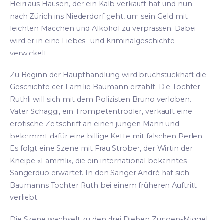
Heiri aus Hausen, der ein Kalb verkauft hat und nun
nach Zürich ins Niederdorf geht, um sein Geld mit
leichten Mädchen und Alkohol zu verprassen. Dabei
wird er in eine Liebes- und Kriminalgeschichte
verwickelt.
Zu Beginn der Haupthandlung wird bruchstückhaft die
Geschichte der Familie Baumann erzählt. Die Tochter
Ruthli will sich mit dem Polizisten Bruno verloben.
Vater Schaggi, ein Trompetentrödler, verkauft eine
erotische Zeitschrift an einen jungen Mann und
bekommt dafür eine billige Kette mit falschen Perlen.
Es folgt eine Szene mit Frau Strober, der Wirtin der
Kneipe «Lämmli», die ein international bekanntes
Sängerduo erwartet. In den Sänger André hat sich
Baumanns Tochter Ruth bei einem früheren Auftritt
verliebt.
Die Szene wechselt zu den drei Dieben Zungen-Miggel,