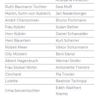
Ruth Baumann Tochter
Sara Muff
Martin, Sohn von Kübler's
Jan Niederberger
André Chansonnier
Bruno Portmann
Frau Kübler
Susan Reiher
Herr Kübler
Daniel Schawalder
Heiri Bäuerlein
Kurt Scherrer
Röbeli Meier
Viktor Schürmann
Olly Moreen
Beni Slanzi
Albert Hagenbuch
Werner Stofer
Frau Stobel Wirtin
Antoinette Trentini
Clochard
Pia Troxler
Lolette
Beatrice Tschopp
Edith Walthert
Irma Serviertochter
Kramis