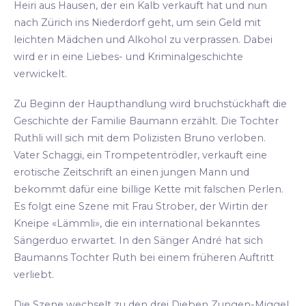
Heiri aus Hausen, der ein Kalb verkauft hat und nun
nach Zürich ins Niederdorf geht, um sein Geld mit
leichten Mädchen und Alkohol zu verprassen. Dabei
wird er in eine Liebes- und Kriminalgeschichte
verwickelt.
Zu Beginn der Haupthandlung wird bruchstückhaft die
Geschichte der Familie Baumann erzählt. Die Tochter
Ruthli will sich mit dem Polizisten Bruno verloben.
Vater Schaggi, ein Trompetentrödler, verkauft eine
erotische Zeitschrift an einen jungen Mann und
bekommt dafür eine billige Kette mit falschen Perlen.
Es folgt eine Szene mit Frau Strober, der Wirtin der
Kneipe «Lämmli», die ein international bekanntes
Sängerduo erwartet. In den Sänger André hat sich
Baumanns Tochter Ruth bei einem früheren Auftritt
verliebt.
Die Szene wechselt zu den drei Dieben Zungen-Miggel,