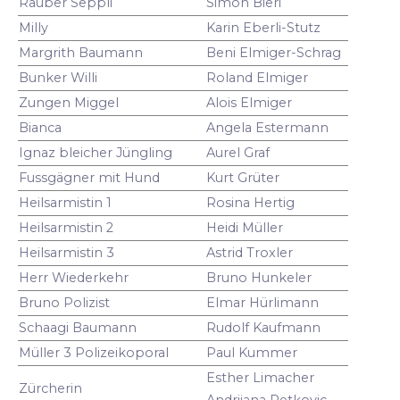
Räuber Seppli
Simon Bieri
Milly
Karin Eberli-Stutz
Margrith Baumann
Beni Elmiger-Schrag
Bunker Willi
Roland Elmiger
Zungen Miggel
Alois Elmiger
Bianca
Angela Estermann
Ignaz bleicher Jüngling
Aurel Graf
Fussgägner mit Hund
Kurt Grüter
Heilsarmistin 1
Rosina Hertig
Heilsarmistin 2
Heidi Müller
Heilsarmistin 3
Astrid Troxler
Herr Wiederkehr
Bruno Hunkeler
Bruno Polizist
Elmar Hürlimann
Schaagi Baumann
Rudolf Kaufmann
Müller 3 Polizeikoporal
Paul Kummer
Esther Limacher
Zürcherin
Andrijana Petkovic