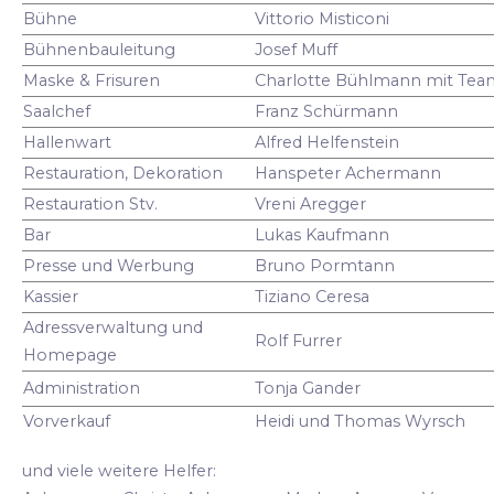
Bühne
Vittorio Misticoni
Bühnenbauleitung
Josef Muff
Maske & Frisuren
Charlotte Bühlmann mit Tea
Saalchef
Franz Schürmann
Hallenwart
Alfred Helfenstein
Restauration, Dekoration
Hanspeter Achermann
Restauration Stv.
Vreni Aregger
Bar
Lukas Kaufmann
Presse und Werbung
Bruno Pormtann
Kassier
Tiziano Ceresa
Adressverwaltung und
Rolf Furrer
Homepage
Administration
Tonja Gander
Vorverkauf
Heidi und Thomas Wyrsch
und viele weitere Helfer: