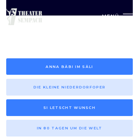
MENÜ
Saison vor 2013
ANNA BÄBI IM SÄLI
DIE KLEINE NIEDERDORFOPER
SI LETSCHT WUNSCH
IN 80 TAGEN UM DIE WELT