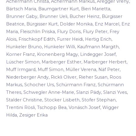
Achermann Christa, Achermann Markus, Aregger Vreny,
Bärtsch Maria, Baumgartner Kurt, Bieri Marietta,
Brunner Gaby, Brunner Ueli, Bucher Heinz, Bürgisser
Beatrice, Bürgisser Kurt, Dolder Monika, Enz Marcel, Enz
Maria, Fleischlin Priska, Flury Doris, Flury Peter, Frey
Alois, Frischkopf Edith, Furrer Heidi, Hertig Erich,
Hunkeler Bruno, Hunkeler Willi, Kaufmann Margith,
Korner Franz, Kronenberg Magy, Lindegger Josef,
Lüscher Simon, Marberger Esther, Marberger Herbert,
Muff Irmgard, Muff Simon, Müller Verena, Näf Peter,
Niederberger Andy, Rickli Oliver, Rieher Susan, Roos
Markus, Schocher Urs, Schürmann Franz, Schürmann
Theres, Schwegler Anne-Marie, Slanzi Pädy, Slanzi Yves,
Stalder Christine, Stocker Lisbeth, Stofer Stephan,
Trentini Rösli, Tschopp Bea, Vonäsch Josef, Wigger
Hilda, Zesiger Erika