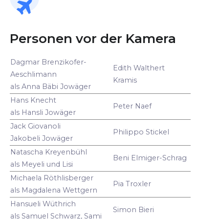
Personen vor der Kamera
Dagmar Brenzikofer-
Edith Walthert
Aeschlimann
Kramis
als Anna Bäbi Jowäger
Hans Knecht
Peter Naef
als Hansli Jowäger
Jack Giovanoli
Philippo Stickel
Jakobeli Jowäger
Natascha Kreyenbühl
Beni Elmiger-Schrag
als Meyeli und Lisi
Michaela Röthlisberger
Pia Troxler
als Magdalena Wettgern
Hansueli Wüthrich
Simon Bieri
als Samuel Schwarz, Sami