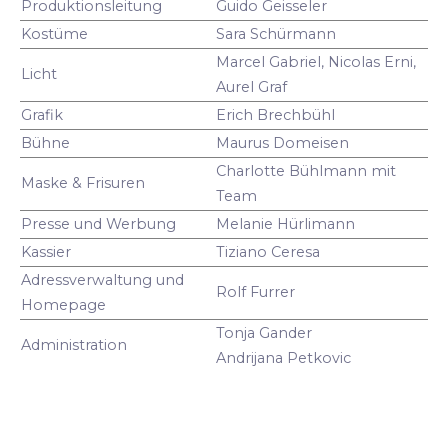
Produktionsleitung
Guido Geisseler
Kostüme
Sara Schürmann
Marcel Gabriel, Nicolas Erni,
Licht
Aurel Graf
Grafik
Erich Brechbühl
Bühne
Maurus Domeisen
Charlotte Bühlmann mit
Maske & Frisuren
Team
Presse und Werbung
Melanie Hürlimann
Kassier
Tiziano Ceresa
Adressverwaltung und
Rolf Furrer
Homepage
Tonja Gander
Administration
Andrijana Petkovic