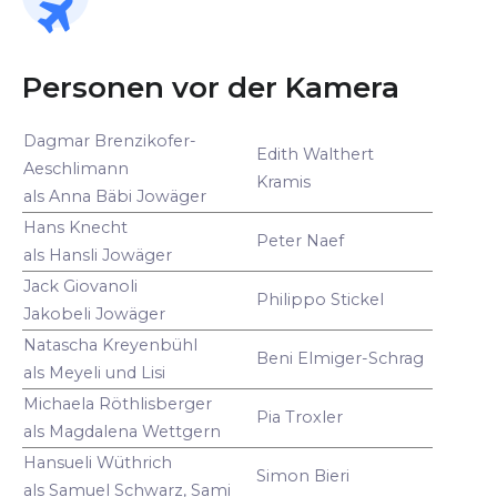
Personen vor der Kamera
Dagmar Brenzikofer-
Edith Walthert
Aeschlimann
Kramis
als Anna Bäbi Jowäger
Hans Knecht
Peter Naef
als Hansli Jowäger
Jack Giovanoli
Philippo Stickel
Jakobeli Jowäger
Natascha Kreyenbühl
Beni Elmiger-Schrag
als Meyeli und Lisi
Michaela Röthlisberger
Pia Troxler
als Magdalena Wettgern
Hansueli Wüthrich
Simon Bieri
als Samuel Schwarz, Sami