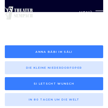
MENÜ
Saison vor 2013
ANNA BÄBI IM SÄLI
DIE KLEINE NIEDERDORFOPER
SI LETSCHT WUNSCH
IN 80 TAGEN UM DIE WELT