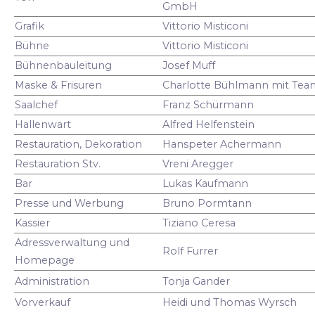
GmbH
Grafik
Vittorio Misticoni
Bühne
Vittorio Misticoni
Bühnenbauleitung
Josef Muff
Maske & Frisuren
Charlotte Bühlmann mit Tea
Saalchef
Franz Schürmann
Hallenwart
Alfred Helfenstein
Restauration, Dekoration
Hanspeter Achermann
Restauration Stv.
Vreni Aregger
Bar
Lukas Kaufmann
Presse und Werbung
Bruno Pormtann
Kassier
Tiziano Ceresa
Adressverwaltung und
Rolf Furrer
Homepage
Administration
Tonja Gander
Vorverkauf
Heidi und Thomas Wyrsch