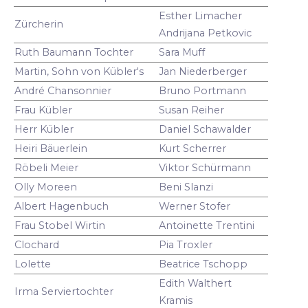
Esther Limacher
Zürcherin
Andrijana Petkovic
Ruth Baumann Tochter
Sara Muff
Martin, Sohn von Kübler's
Jan Niederberger
André Chansonnier
Bruno Portmann
Frau Kübler
Susan Reiher
Herr Kübler
Daniel Schawalder
Heiri Bäuerlein
Kurt Scherrer
Röbeli Meier
Viktor Schürmann
Olly Moreen
Beni Slanzi
Albert Hagenbuch
Werner Stofer
Frau Stobel Wirtin
Antoinette Trentini
Clochard
Pia Troxler
Lolette
Beatrice Tschopp
Edith Walthert
Irma Serviertochter
Kramis