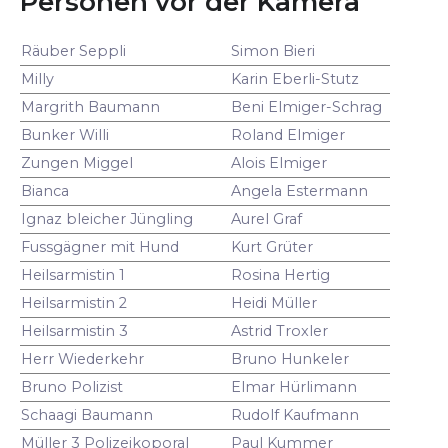
Personen vor der Kamera
Räuber Seppli
Simon Bieri
Milly
Karin Eberli-Stutz
Margrith Baumann
Beni Elmiger-Schrag
Bunker Willi
Roland Elmiger
Zungen Miggel
Alois Elmiger
Bianca
Angela Estermann
Ignaz bleicher Jüngling
Aurel Graf
Fussgägner mit Hund
Kurt Grüter
Heilsarmistin 1
Rosina Hertig
Heilsarmistin 2
Heidi Müller
Heilsarmistin 3
Astrid Troxler
Herr Wiederkehr
Bruno Hunkeler
Bruno Polizist
Elmar Hürlimann
Schaagi Baumann
Rudolf Kaufmann
Müller 3 Polizeikoporal
Paul Kummer