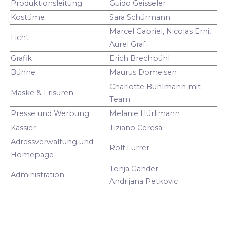
Produktionsleitung
Guido Geisseler
Kostüme
Sara Schürmann
Marcel Gabriel, Nicolas Erni,
Licht
Aurel Graf
Grafik
Erich Brechbühl
Bühne
Maurus Domeisen
Charlotte Bühlmann mit
Maske & Frisuren
Team
Presse und Werbung
Melanie Hürlimann
Kassier
Tiziano Ceresa
Adressverwaltung und
Rolf Furrer
Homepage
Tonja Gander
Administration
Andrijana Petkovic