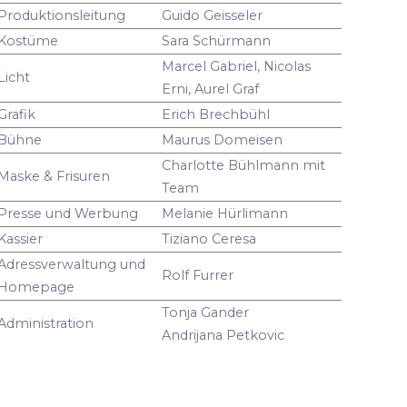
Produktionsleitung
Guido Geisseler
Kostüme
Sara Schürmann
Marcel Gabriel, Nicolas
Licht
Erni, Aurel Graf
Grafik
Erich Brechbühl
Bühne
Maurus Domeisen
Charlotte Bühlmann mit
Maske & Frisuren
Team
Presse und Werbung
Melanie Hürlimann
Kassier
Tiziano Ceresa
Adressverwaltung und
Rolf Furrer
Homepage
Tonja Gander
Administration
Andrijana Petkovic