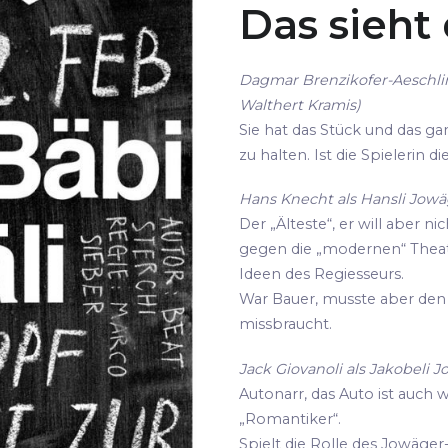
Das sieht
Dagmar Brenzikofer-Aeschli
Walthert Kramis)
Sie hat das Stück und das gan
zu halten. Ist die Spielerin 
Hans Knecht als Hansli Jowäg
Der „Älteste“, er will aber ni
gegen die „modernen“ Thea
Ideen des Regiesseurs.
War Bauer, musste aber den 
missbraucht.
Jack Giovanoli als Jakobeli J
Autonarr, das Auto ist auch 
„Romantiker“.
Spielt die Rolle des Jowäger