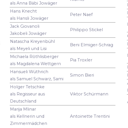
als Anna Bäbi Jowäger
Hans Knecht
Peter Naef
als Hansli Jowäger
Jack Giovanoli
Philippo Stickel
Jakobeli Jowäger
Natascha Kreyenbühl
t
Beni Elmiger-Schrag
als Meyeli und Lisi
Michaela Röthlisberger
Pia Troxler
als Magdalena Wettgern
Hansueli Wüthrich
Simon Bieri
als Samuel Schwarz, Sami
Holger Tetschke
als Regisseur aus
Viktor Schürmann
Deutschland
Marija Mlinar
als Kellnerin und
Antoinette Trentini
Zimmermädchen