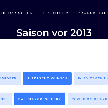
HISTORISCHES
HEXENTURM
PRODUKTION
Saison vor 2013
DORFOPER
SI LETSCHT WUNSCH
IN 80 TAGEN U
HNEE
DAS GEFRORENE HERZ
CHRIEG OM DE FRI