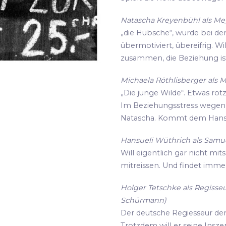
Natascha Kreyenbühl als Meye
„die Hübsche“, wurde bei de
übermotiviert, übereifrig. Wi
zusammen, die Beziehung ist
Michaela Röthlisberger als M
„Die junge Wilde“. Etwas rot
Im Beziehungsstress wegen i
Natascha. Kommt dem Hansu
Hansueli Wüthrich als Samue
Will eigentlich gar nicht mit
mitreissen. Und findet imme
Holger Tetschke als Regisseu
Schürmann)
Der deutsche Regiesseur der s
Trotzdem will er seine Insz