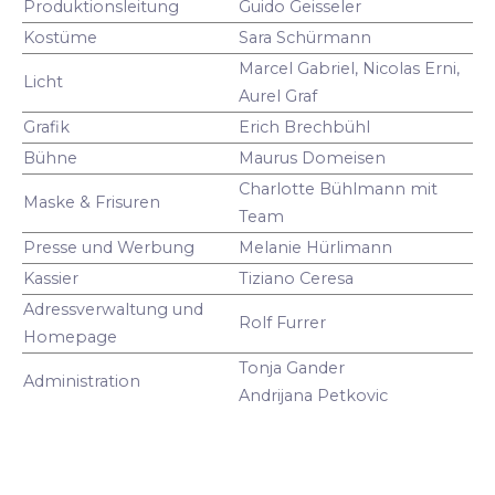
Produktionsleitung
Guido Geisseler
Kostüme
Sara Schürmann
Marcel Gabriel, Nicolas Erni,
Licht
Aurel Graf
Grafik
Erich Brechbühl
Bühne
Maurus Domeisen
Charlotte Bühlmann mit
Maske & Frisuren
Team
Presse und Werbung
Melanie Hürlimann
Kassier
Tiziano Ceresa
Adressverwaltung und
Rolf Furrer
Homepage
Tonja Gander
Administration
Andrijana Petkovic