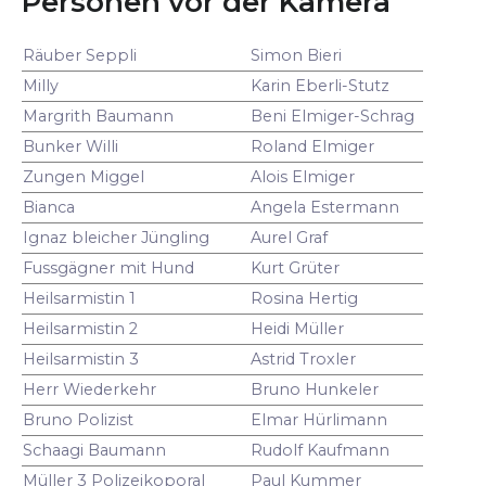
Personen vor der Kamera
Räuber Seppli
Simon Bieri
Milly
Karin Eberli-Stutz
Margrith Baumann
Beni Elmiger-Schrag
Bunker Willi
Roland Elmiger
Zungen Miggel
Alois Elmiger
Bianca
Angela Estermann
Ignaz bleicher Jüngling
Aurel Graf
Fussgägner mit Hund
Kurt Grüter
Heilsarmistin 1
Rosina Hertig
Heilsarmistin 2
Heidi Müller
Heilsarmistin 3
Astrid Troxler
Herr Wiederkehr
Bruno Hunkeler
Bruno Polizist
Elmar Hürlimann
Schaagi Baumann
Rudolf Kaufmann
Müller 3 Polizeikoporal
Paul Kummer