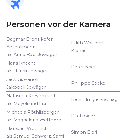
Personen vor der Kamera
Dagmar Brenzikofer-
Edith Walthert
Aeschlimann
Kramis
als Anna Bäbi Jowäger
Hans Knecht
Peter Naef
als Hansli Jowäger
Jack Giovanoli
Philippo Stickel
Jakobeli Jowäger
Natascha Kreyenbühl
Beni Elmiger-Schrag
als Meyeli und Lisi
Michaela Röthlisberger
Pia Troxler
als Magdalena Wettgern
Hansueli Wüthrich
Simon Bieri
als Samuel Schwarz, Sami