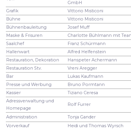
GmbH
Grafik
Vittorio Misticoni
Bühne
Vittorio Misticoni
Bühnenbauleitung
Josef Muff
Maske & Frisuren
Charlotte Bühlmann mit Tea
Saalchef
Franz Schürmann
Hallenwart
Alfred Helfenstein
Restauration, Dekoration
Hanspeter Achermann
Restauration Stv.
Vreni Aregger
Bar
Lukas Kaufmann
Presse und Werbung
Bruno Pormtann
Kassier
Tiziano Ceresa
Adressverwaltung und
Rolf Furrer
Homepage
Administration
Tonja Gander
Vorverkauf
Heidi und Thomas Wyrsch