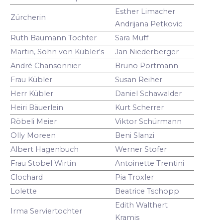
Esther Limacher
Zürcherin
Andrijana Petkovic
Ruth Baumann Tochter
Sara Muff
Martin, Sohn von Kübler's
Jan Niederberger
André Chansonnier
Bruno Portmann
Frau Kübler
Susan Reiher
Herr Kübler
Daniel Schawalder
Heiri Bäuerlein
Kurt Scherrer
Röbeli Meier
Viktor Schürmann
Olly Moreen
Beni Slanzi
Albert Hagenbuch
Werner Stofer
Frau Stobel Wirtin
Antoinette Trentini
Clochard
Pia Troxler
Lolette
Beatrice Tschopp
Edith Walthert
Irma Serviertochter
Kramis