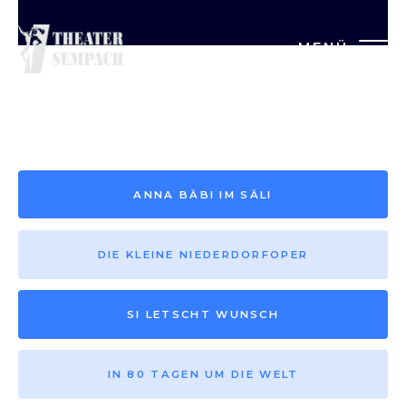
MENÜ
Saison vor 2013
ANNA BÄBI IM SÄLI
DIE KLEINE NIEDERDORFOPER
SI LETSCHT WUNSCH
IN 80 TAGEN UM DIE WELT