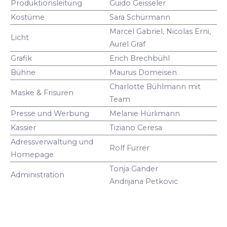
Produktionsleitung
Guido Geisseler
Kostüme
Sara Schürmann
Marcel Gabriel, Nicolas Erni,
Licht
Aurel Graf
Grafik
Erich Brechbühl
Bühne
Maurus Domeisen
Charlotte Bühlmann mit
Maske & Frisuren
Team
Presse und Werbung
Melanie Hürlimann
Kassier
Tiziano Ceresa
Adressverwaltung und
Rolf Furrer
Homepage
Tonja Gander
Administration
Andrijana Petkovic