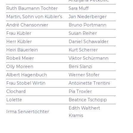
Ruth Baumann Tochter
Sara Muff
Martin, Sohn von Kübler's
Jan Niederberger
André Chansonnier
Bruno Portmann
Frau Kübler
Susan Reiher
Herr Kübler
Daniel Schawalder
Heiri Bäuerlein
Kurt Scherrer
Röbeli Meier
Viktor Schürmann
Olly Moreen
Beni Slanzi
Albert Hagenbuch
Werner Stofer
Frau Stobel Wirtin
Antoinette Trentini
Clochard
Pia Troxler
Lolette
Beatrice Tschopp
Edith Walthert
Irma Serviertochter
Kramis