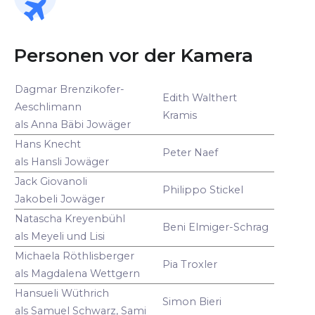
Personen vor der Kamera
Dagmar Brenzikofer-
Edith Walthert
Aeschlimann
Kramis
als Anna Bäbi Jowäger
Hans Knecht
Peter Naef
als Hansli Jowäger
Jack Giovanoli
Philippo Stickel
Jakobeli Jowäger
Natascha Kreyenbühl
Beni Elmiger-Schrag
als Meyeli und Lisi
Michaela Röthlisberger
Pia Troxler
als Magdalena Wettgern
Hansueli Wüthrich
Simon Bieri
als Samuel Schwarz, Sami