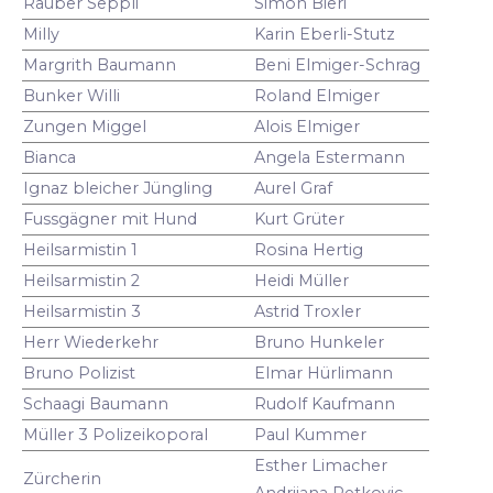
Räuber Seppli
Simon Bieri
Milly
Karin Eberli-Stutz
Margrith Baumann
Beni Elmiger-Schrag
Bunker Willi
Roland Elmiger
Zungen Miggel
Alois Elmiger
Bianca
Angela Estermann
Ignaz bleicher Jüngling
Aurel Graf
Fussgägner mit Hund
Kurt Grüter
Heilsarmistin 1
Rosina Hertig
Heilsarmistin 2
Heidi Müller
Heilsarmistin 3
Astrid Troxler
Herr Wiederkehr
Bruno Hunkeler
Bruno Polizist
Elmar Hürlimann
Schaagi Baumann
Rudolf Kaufmann
Müller 3 Polizeikoporal
Paul Kummer
Esther Limacher
Zürcherin
Andrijana Petkovic