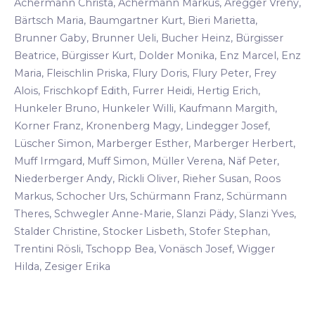
Achermann Christa, Achermann Markus, Aregger Vreny,
Bärtsch Maria, Baumgartner Kurt, Bieri Marietta,
Brunner Gaby, Brunner Ueli, Bucher Heinz, Bürgisser
Beatrice, Bürgisser Kurt, Dolder Monika, Enz Marcel, Enz
Maria, Fleischlin Priska, Flury Doris, Flury Peter, Frey
Alois, Frischkopf Edith, Furrer Heidi, Hertig Erich,
Hunkeler Bruno, Hunkeler Willi, Kaufmann Margith,
Korner Franz, Kronenberg Magy, Lindegger Josef,
Lüscher Simon, Marberger Esther, Marberger Herbert,
Muff Irmgard, Muff Simon, Müller Verena, Näf Peter,
Niederberger Andy, Rickli Oliver, Rieher Susan, Roos
Markus, Schocher Urs, Schürmann Franz, Schürmann
Theres, Schwegler Anne-Marie, Slanzi Pädy, Slanzi Yves,
Stalder Christine, Stocker Lisbeth, Stofer Stephan,
Trentini Rösli, Tschopp Bea, Vonäsch Josef, Wigger
Hilda, Zesiger Erika