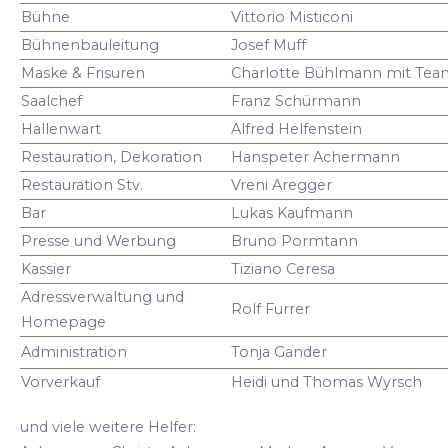
Bühne
Vittorio Misticoni
Bühnenbauleitung
Josef Muff
Maske & Frisuren
Charlotte Bühlmann mit Tea
Saalchef
Franz Schürmann
Hallenwart
Alfred Helfenstein
Restauration, Dekoration
Hanspeter Achermann
Restauration Stv.
Vreni Aregger
Bar
Lukas Kaufmann
Presse und Werbung
Bruno Pormtann
Kassier
Tiziano Ceresa
Adressverwaltung und
Rolf Furrer
Homepage
Administration
Tonja Gander
Vorverkauf
Heidi und Thomas Wyrsch
und viele weitere Helfer: