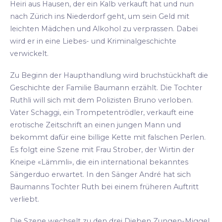
Heiri aus Hausen, der ein Kalb verkauft hat und nun
nach Zürich ins Niederdorf geht, um sein Geld mit
leichten Mädchen und Alkohol zu verprassen. Dabei
wird er in eine Liebes- und Kriminalgeschichte
verwickelt.
Zu Beginn der Haupthandlung wird bruchstückhaft die
Geschichte der Familie Baumann erzählt. Die Tochter
Ruthli will sich mit dem Polizisten Bruno verloben.
Vater Schaggi, ein Trompetentrödler, verkauft eine
erotische Zeitschrift an einen jungen Mann und
bekommt dafür eine billige Kette mit falschen Perlen.
Es folgt eine Szene mit Frau Strober, der Wirtin der
Kneipe «Lämmli», die ein international bekanntes
Sängerduo erwartet. In den Sänger André hat sich
Baumanns Tochter Ruth bei einem früheren Auftritt
verliebt.
Die Szene wechselt zu den drei Dieben Zungen-Miggel,