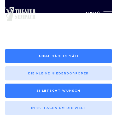
MENÜ
Saison vor 2013
ANNA BÄBI IM SÄLI
DIE KLEINE NIEDERDORFOPER
SI LETSCHT WUNSCH
IN 80 TAGEN UM DIE WELT