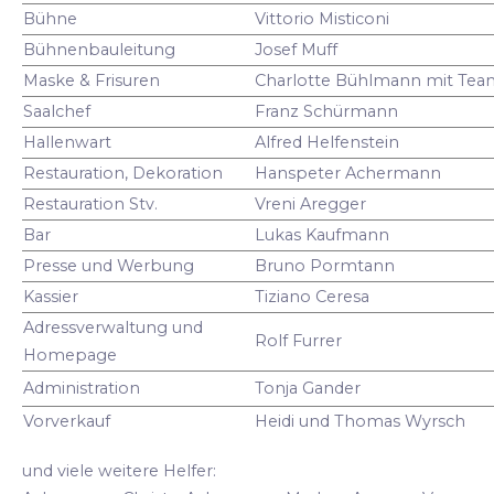
Bühne
Vittorio Misticoni
Bühnenbauleitung
Josef Muff
Maske & Frisuren
Charlotte Bühlmann mit Tea
Saalchef
Franz Schürmann
Hallenwart
Alfred Helfenstein
Restauration, Dekoration
Hanspeter Achermann
Restauration Stv.
Vreni Aregger
Bar
Lukas Kaufmann
Presse und Werbung
Bruno Pormtann
Kassier
Tiziano Ceresa
Adressverwaltung und
Rolf Furrer
Homepage
Administration
Tonja Gander
Vorverkauf
Heidi und Thomas Wyrsch
und viele weitere Helfer: