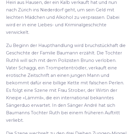
Heiri aus Hausen, der ein Kalb verkauft hat und nun
nach Zürich ins Niederdorf geht, um sein Geld mit
leichten Mädchen und Alkohol zu verprassen. Dabei
wird er in eine Liebes- und Kriminalgeschichte
verwickelt.
Zu Beginn der Haupthandlung wird bruchstückhaft die
Geschichte der Familie Baumann erzählt. Die Tochter
Ruthli will sich mit dem Polizisten Bruno verloben.
Vater Schaggi, ein Trompetentrödler, verkauft eine
erotische Zeitschrift an einen jungen Mann und
bekommt dafür eine billige Kette mit falschen Perlen.
Es folgt eine Szene mit Frau Strober, der Wirtin der
Kneipe «Lämmli», die ein international bekanntes
Sängerduo erwartet. In den Sänger André hat sich
Baumanns Tochter Ruth bei einem früheren Auftritt
verliebt.
Die Szene wechselt zu den drei Dieben Zungen-Miggel,