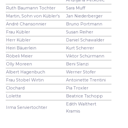
Ruth Baumann Tochter
Sara Muff
Martin, Sohn von Kübler's
Jan Niederberger
André Chansonnier
Bruno Portmann
Frau Kübler
Susan Reiher
Herr Kübler
Daniel Schawalder
Heiri Bäuerlein
Kurt Scherrer
Röbeli Meier
Viktor Schürmann
Olly Moreen
Beni Slanzi
Albert Hagenbuch
Werner Stofer
Frau Stobel Wirtin
Antoinette Trentini
Clochard
Pia Troxler
Lolette
Beatrice Tschopp
Edith Walthert
Irma Serviertochter
Kramis