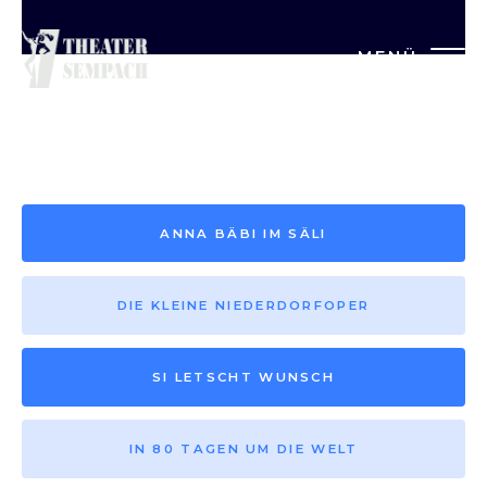
MENÜ
Saison vor 2013
ANNA BÄBI IM SÄLI
DIE KLEINE NIEDERDORFOPER
SI LETSCHT WUNSCH
IN 80 TAGEN UM DIE WELT