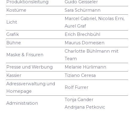
Produktionsleitung
Guido Geisseler
Kostüme
Sara Schürmann
Marcel Gabriel, Nicolas Erni,
Licht
Aurel Graf
Grafik
Erich Brechbühl
Bühne
Maurus Domeisen
Charlotte Bühlmann mit
Maske & Frisuren
Team
Presse und Werbung
Melanie Hürlimann
Kassier
Tiziano Ceresa
Adressverwaltung und
Rolf Furrer
Homepage
Tonja Gander
Administration
Andrijana Petkovic