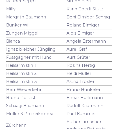
Räuber Seppli
Simon Bieri
Milly
Karin Eberli-Stutz
Margrith Baumann
Beni Elmiger-Schrag
Bunker Willi
Roland Elmiger
Zungen Miggel
Alois Elmiger
Bianca
Angela Estermann
Ignaz bleicher Jüngling
Aurel Graf
Fussgägner mit Hund
Kurt Grüter
Heilsarmistin 1
Rosina Hertig
Heilsarmistin 2
Heidi Müller
Heilsarmistin 3
Astrid Troxler
Herr Wiederkehr
Bruno Hunkeler
Bruno Polizist
Elmar Hürlimann
Schaagi Baumann
Rudolf Kaufmann
Müller 3 Polizeikoporal
Paul Kummer
Esther Limacher
Zürcherin
Andrijana Petkovic