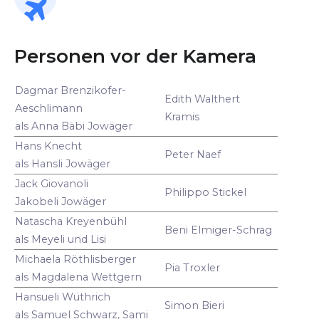
Personen vor der Kamera
Dagmar Brenzikofer-
Edith Walthert
Aeschlimann
Kramis
als Anna Bäbi Jowäger
Hans Knecht
Peter Naef
als Hansli Jowäger
Jack Giovanoli
Philippo Stickel
Jakobeli Jowäger
Natascha Kreyenbühl
Beni Elmiger-Schrag
als Meyeli und Lisi
Michaela Röthlisberger
Pia Troxler
als Magdalena Wettgern
Hansueli Wüthrich
Simon Bieri
als Samuel Schwarz, Sami