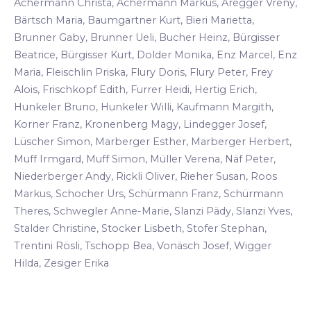
Achermann Christa, Achermann Markus, Aregger Vreny,
Bärtsch Maria, Baumgartner Kurt, Bieri Marietta,
Brunner Gaby, Brunner Ueli, Bucher Heinz, Bürgisser
Beatrice, Bürgisser Kurt, Dolder Monika, Enz Marcel, Enz
Maria, Fleischlin Priska, Flury Doris, Flury Peter, Frey
Alois, Frischkopf Edith, Furrer Heidi, Hertig Erich,
Hunkeler Bruno, Hunkeler Willi, Kaufmann Margith,
Korner Franz, Kronenberg Magy, Lindegger Josef,
Lüscher Simon, Marberger Esther, Marberger Herbert,
Muff Irmgard, Muff Simon, Müller Verena, Näf Peter,
Niederberger Andy, Rickli Oliver, Rieher Susan, Roos
Markus, Schocher Urs, Schürmann Franz, Schürmann
Theres, Schwegler Anne-Marie, Slanzi Pädy, Slanzi Yves,
Stalder Christine, Stocker Lisbeth, Stofer Stephan,
Trentini Rösli, Tschopp Bea, Vonäsch Josef, Wigger
Hilda, Zesiger Erika