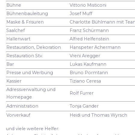
Bühne
Vittorio Misticoni
Bühnenbauleitung
Josef Muff
Maske & Frisuren
Charlotte Bühlmann mit Tea
Saalchef
Franz Schürmann
Hallenwart
Alfred Helfenstein
Restauration, Dekoration
Hanspeter Achermann
Restauration Stv.
Vreni Aregger
Bar
Lukas Kaufmann
Presse und Werbung
Bruno Pormtann
Kassier
Tiziano Ceresa
Adressverwaltung und
Rolf Furrer
Homepage
Administration
Tonja Gander
Vorverkauf
Heidi und Thomas Wyrsch
und viele weitere Helfer: