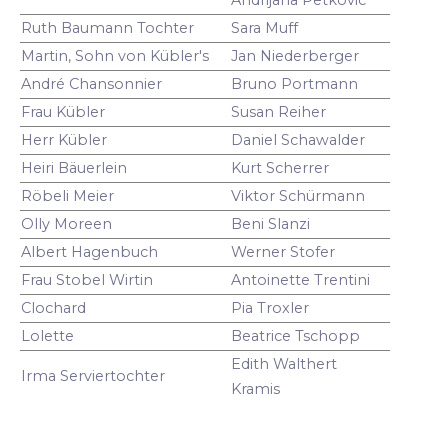
Ruth Baumann Tochter
Sara Muff
Martin, Sohn von Kübler's
Jan Niederberger
André Chansonnier
Bruno Portmann
Frau Kübler
Susan Reiher
Herr Kübler
Daniel Schawalder
Heiri Bäuerlein
Kurt Scherrer
Röbeli Meier
Viktor Schürmann
Olly Moreen
Beni Slanzi
Albert Hagenbuch
Werner Stofer
Frau Stobel Wirtin
Antoinette Trentini
Clochard
Pia Troxler
Lolette
Beatrice Tschopp
Edith Walthert
Irma Serviertochter
Kramis