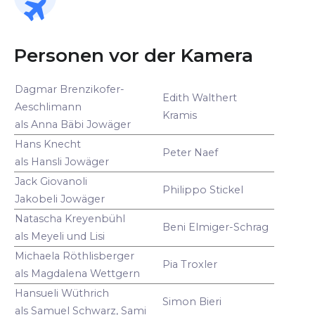
Personen vor der Kamera
Dagmar Brenzikofer-
Edith Walthert
Aeschlimann
Kramis
als Anna Bäbi Jowäger
Hans Knecht
Peter Naef
als Hansli Jowäger
Jack Giovanoli
Philippo Stickel
Jakobeli Jowäger
Natascha Kreyenbühl
Beni Elmiger-Schrag
als Meyeli und Lisi
Michaela Röthlisberger
Pia Troxler
als Magdalena Wettgern
Hansueli Wüthrich
Simon Bieri
als Samuel Schwarz, Sami