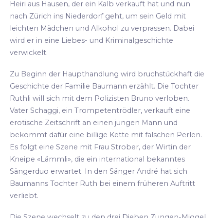
Heiri aus Hausen, der ein Kalb verkauft hat und nun
nach Zürich ins Niederdorf geht, um sein Geld mit
leichten Mädchen und Alkohol zu verprassen. Dabei
wird er in eine Liebes- und Kriminalgeschichte
verwickelt.
Zu Beginn der Haupthandlung wird bruchstückhaft die
Geschichte der Familie Baumann erzählt. Die Tochter
Ruthli will sich mit dem Polizisten Bruno verloben.
Vater Schaggi, ein Trompetentrödler, verkauft eine
erotische Zeitschrift an einen jungen Mann und
bekommt dafür eine billige Kette mit falschen Perlen.
Es folgt eine Szene mit Frau Strober, der Wirtin der
Kneipe «Lämmli», die ein international bekanntes
Sängerduo erwartet. In den Sänger André hat sich
Baumanns Tochter Ruth bei einem früheren Auftritt
verliebt.
Die Szene wechselt zu den drei Dieben Zungen-Miggel,