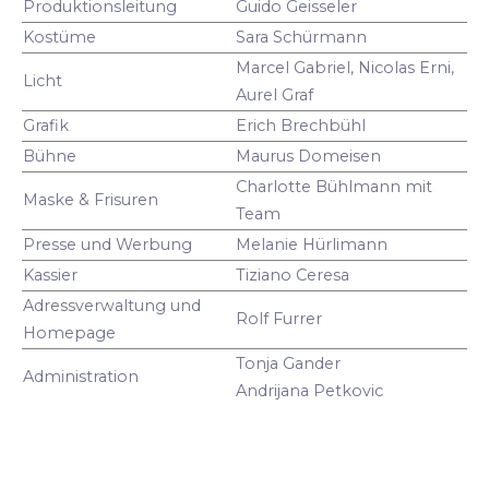
Produktionsleitung
Guido Geisseler
Kostüme
Sara Schürmann
Marcel Gabriel, Nicolas Erni,
Licht
Aurel Graf
Grafik
Erich Brechbühl
Bühne
Maurus Domeisen
Charlotte Bühlmann mit
Maske & Frisuren
Team
Presse und Werbung
Melanie Hürlimann
Kassier
Tiziano Ceresa
Adressverwaltung und
Rolf Furrer
Homepage
Tonja Gander
Administration
Andrijana Petkovic