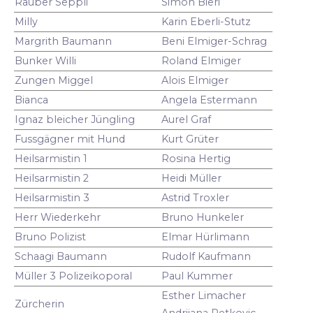
Räuber Seppli
Simon Bieri
Milly
Karin Eberli-Stutz
Margrith Baumann
Beni Elmiger-Schrag
Bunker Willi
Roland Elmiger
Zungen Miggel
Alois Elmiger
Bianca
Angela Estermann
Ignaz bleicher Jüngling
Aurel Graf
Fussgägner mit Hund
Kurt Grüter
Heilsarmistin 1
Rosina Hertig
Heilsarmistin 2
Heidi Müller
Heilsarmistin 3
Astrid Troxler
Herr Wiederkehr
Bruno Hunkeler
Bruno Polizist
Elmar Hürlimann
Schaagi Baumann
Rudolf Kaufmann
Müller 3 Polizeikoporal
Paul Kummer
Esther Limacher
Zürcherin
Andrijana Petkovic