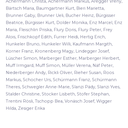
Achermann Christa, Achermann Markus, Aregger Vreny,
Bärtsch Maria, Baumgartner Kurt, Bieri Marietta,
Brunner Gaby, Brunner Ueli, Bucher Heinz, Bürgisser
Beatrice, Bürgisser Kurt, Dolder Monika, Enz Marcel, Enz
Maria, Fleischlin Priska, Flury Doris, Flury Peter, Frey
Alois, Frischkopf Edith, Furrer Heidi, Hertig Erich,
Hunkeler Bruno, Hunkeler Willi, Kaufmann Margith,
Korner Franz, Kronenberg Magy, Lindegger Josef,
Lüscher Simon, Marberger Esther, Marberger Herbert,
Muff Irmgard, Muff Simon, Müller Verena, Näf Peter,
Niederberger Andy, Rickli Oliver, Rieher Susan, Roos
Markus, Schocher Urs, Schürmann Franz, Schürmann
Theres, Schwegler Anne-Marie, Slanzi Pädy, Slanzi Yves,
Stalder Christine, Stocker Lisbeth, Stofer Stephan,
Trentini Rösli, Tschopp Bea, Vonäsch Josef, Wigger
Hilda, Zesiger Erika