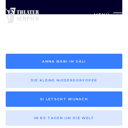
MENÜ
Saison vor 2013
ANNA BÄBI IM SÄLI
DIE KLEINE NIEDERDORFOPER
SI LETSCHT WUNSCH
IN 80 TAGEN UM DIE WELT