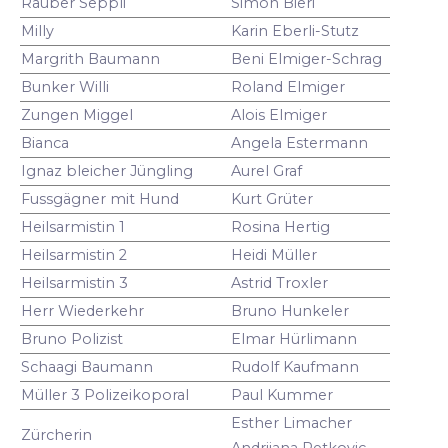
Räuber Seppli
Simon Bieri
Milly
Karin Eberli-Stutz
Margrith Baumann
Beni Elmiger-Schrag
Bunker Willi
Roland Elmiger
Zungen Miggel
Alois Elmiger
Bianca
Angela Estermann
Ignaz bleicher Jüngling
Aurel Graf
Fussgägner mit Hund
Kurt Grüter
Heilsarmistin 1
Rosina Hertig
Heilsarmistin 2
Heidi Müller
Heilsarmistin 3
Astrid Troxler
Herr Wiederkehr
Bruno Hunkeler
Bruno Polizist
Elmar Hürlimann
Schaagi Baumann
Rudolf Kaufmann
Müller 3 Polizeikoporal
Paul Kummer
Esther Limacher
Zürcherin
Andrijana Petkovic