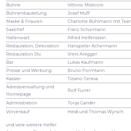
Bühne
Vittorio Misticoni
Bühnenbauleitung
Josef Muff
Maske & Frisuren
Charlotte Bühlmann mit Tea
Saalchef
Franz Schürmann
Hallenwart
Alfred Helfenstein
Restauration, Dekoration
Hanspeter Achermann
Restauration Stv.
Vreni Aregger
Bar
Lukas Kaufmann
Presse und Werbung
Bruno Pormtann
Kassier
Tiziano Ceresa
Adressverwaltung und
Rolf Furrer
Homepage
Administration
Tonja Gander
Vorverkauf
Heidi und Thomas Wyrsch
und viele weitere Helfer: