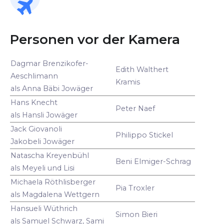
Personen vor der Kamera
Dagmar Brenzikofer-
Edith Walthert
Aeschlimann
Kramis
als Anna Bäbi Jowäger
Hans Knecht
Peter Naef
als Hansli Jowäger
Jack Giovanoli
Philippo Stickel
Jakobeli Jowäger
Natascha Kreyenbühl
Beni Elmiger-Schrag
als Meyeli und Lisi
Michaela Röthlisberger
Pia Troxler
als Magdalena Wettgern
Hansueli Wüthrich
Simon Bieri
als Samuel Schwarz, Sami