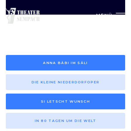
MENÜ
Saison vor 2013
ANNA BÄBI IM SÄLI
DIE KLEINE NIEDERDORFOPER
SI LETSCHT WUNSCH
IN 80 TAGEN UM DIE WELT