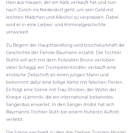
Heiri aus Hausen, der ein Kalb verkauft hat und nun
nach Zürich ins Niederdorf geht, um sein Geld mit
leichten Mädchen und Alkohol zu verprassen. Dabei
wird er in eine Liebes- und Kriminalgeschichte
verwickelt.
Zu Beginn der Haupthandlung wird bruchstückhaft die
Geschichte der Familie Baumann erzählt. Die Tochter
Ruthli will sich mit dem Polizisten Bruno verloben.
Vater Schaggi, ein Trompetentrödler, verkauft eine
erotische Zeitschrift an einen jungen Mann und
bekommt dafür eine billige Kette mit falschen Perlen.
Es folgt eine Szene mit Frau Strober, der Wirtin der
Kneipe «Lämmli», die ein international bekanntes
Sängerduo erwartet. In den Sänger André hat sich
Baumanns Tochter Ruth bei einem früheren Auftritt
verliebt.
Die Szene wechselt zu den drei Dieben Zungen-Miggel,