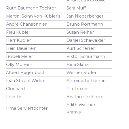
Ruth Baumann Tochter
Sara Muff
Martin, Sohn von Kübler's
Jan Niederberger
André Chansonnier
Bruno Portmann
Frau Kübler
Susan Reiher
Herr Kübler
Daniel Schawalder
Heiri Bäuerlein
Kurt Scherrer
Röbeli Meier
Viktor Schürmann
Olly Moreen
Beni Slanzi
Albert Hagenbuch
Werner Stofer
Frau Stobel Wirtin
Antoinette Trentini
Clochard
Pia Troxler
Lolette
Beatrice Tschopp
Edith Walthert
Irma Serviertochter
Kramis