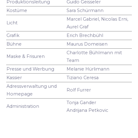
Produktionsleitung
Guido Geisseler
Kostüme
Sara Schürmann
Marcel Gabriel, Nicolas Erni,
Licht
Aurel Graf
Grafik
Erich Brechbühl
Bühne
Maurus Domeisen
Charlotte Bühlmann mit
Maske & Frisuren
Team
Presse und Werbung
Melanie Hürlimann
Kassier
Tiziano Ceresa
Adressverwaltung und
Rolf Furrer
Homepage
Tonja Gander
Administration
Andrijana Petkovic