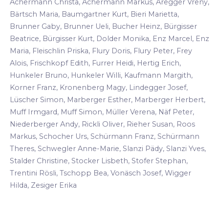
Achermann Christa, Achermann Markus, Aregger Vreny,
Bärtsch Maria, Baumgartner Kurt, Bieri Marietta,
Brunner Gaby, Brunner Ueli, Bucher Heinz, Bürgisser
Beatrice, Bürgisser Kurt, Dolder Monika, Enz Marcel, Enz
Maria, Fleischlin Priska, Flury Doris, Flury Peter, Frey
Alois, Frischkopf Edith, Furrer Heidi, Hertig Erich,
Hunkeler Bruno, Hunkeler Willi, Kaufmann Margith,
Korner Franz, Kronenberg Magy, Lindegger Josef,
Lüscher Simon, Marberger Esther, Marberger Herbert,
Muff Irmgard, Muff Simon, Müller Verena, Näf Peter,
Niederberger Andy, Rickli Oliver, Rieher Susan, Roos
Markus, Schocher Urs, Schürmann Franz, Schürmann
Theres, Schwegler Anne-Marie, Slanzi Pädy, Slanzi Yves,
Stalder Christine, Stocker Lisbeth, Stofer Stephan,
Trentini Rösli, Tschopp Bea, Vonäsch Josef, Wigger
Hilda, Zesiger Erika