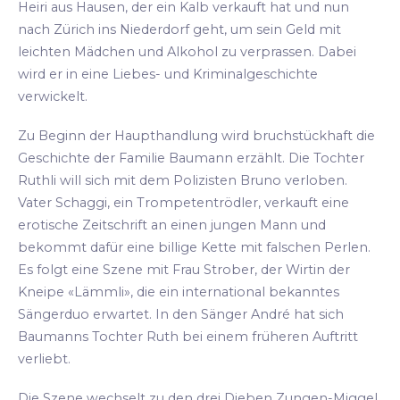
Heiri aus Hausen, der ein Kalb verkauft hat und nun
nach Zürich ins Niederdorf geht, um sein Geld mit
leichten Mädchen und Alkohol zu verprassen. Dabei
wird er in eine Liebes- und Kriminalgeschichte
verwickelt.
Zu Beginn der Haupthandlung wird bruchstückhaft die
Geschichte der Familie Baumann erzählt. Die Tochter
Ruthli will sich mit dem Polizisten Bruno verloben.
Vater Schaggi, ein Trompetentrödler, verkauft eine
erotische Zeitschrift an einen jungen Mann und
bekommt dafür eine billige Kette mit falschen Perlen.
Es folgt eine Szene mit Frau Strober, der Wirtin der
Kneipe «Lämmli», die ein international bekanntes
Sängerduo erwartet. In den Sänger André hat sich
Baumanns Tochter Ruth bei einem früheren Auftritt
verliebt.
Die Szene wechselt zu den drei Dieben Zungen-Miggel,