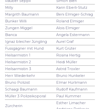
Räuber Seppli
Simon Bieri
Milly
Karin Eberli-Stutz
Margrith Baumann
Beni Elmiger-Schrag
Bunker Willi
Roland Elmiger
Zungen Miggel
Alois Elmiger
Bianca
Angela Estermann
Ignaz bleicher Jüngling
Aurel Graf
Fussgägner mit Hund
Kurt Grüter
Heilsarmistin 1
Rosina Hertig
Heilsarmistin 2
Heidi Müller
Heilsarmistin 3
Astrid Troxler
Herr Wiederkehr
Bruno Hunkeler
Bruno Polizist
Elmar Hürlimann
Schaagi Baumann
Rudolf Kaufmann
Müller 3 Polizeikoporal
Paul Kummer
Esther Limacher
Zürcherin
Andrijana Petkovic