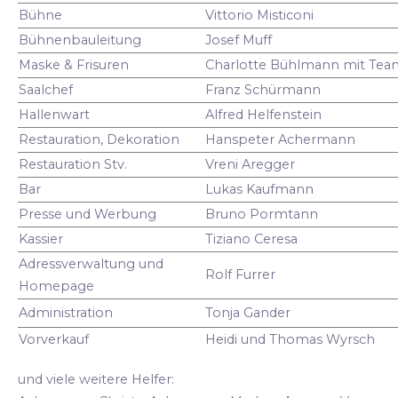
Bühne
Vittorio Misticoni
Bühnenbauleitung
Josef Muff
Maske & Frisuren
Charlotte Bühlmann mit Tea
Saalchef
Franz Schürmann
Hallenwart
Alfred Helfenstein
Restauration, Dekoration
Hanspeter Achermann
Restauration Stv.
Vreni Aregger
Bar
Lukas Kaufmann
Presse und Werbung
Bruno Pormtann
Kassier
Tiziano Ceresa
Adressverwaltung und
Rolf Furrer
Homepage
Administration
Tonja Gander
Vorverkauf
Heidi und Thomas Wyrsch
und viele weitere Helfer: