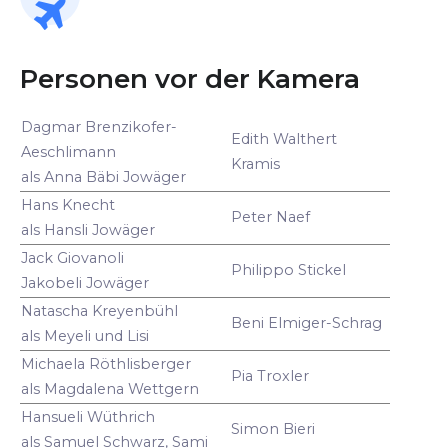
Personen vor der Kamera
Dagmar Brenzikofer-
Edith Walthert
Aeschlimann
Kramis
als Anna Bäbi Jowäger
Hans Knecht
Peter Naef
als Hansli Jowäger
Jack Giovanoli
Philippo Stickel
Jakobeli Jowäger
Natascha Kreyenbühl
Beni Elmiger-Schrag
als Meyeli und Lisi
Michaela Röthlisberger
Pia Troxler
als Magdalena Wettgern
Hansueli Wüthrich
Simon Bieri
als Samuel Schwarz, Sami