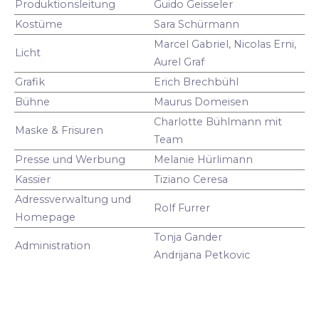
Produktionsleitung
Guido Geisseler
Kostüme
Sara Schürmann
Marcel Gabriel, Nicolas Erni,
Licht
Aurel Graf
Grafik
Erich Brechbühl
Bühne
Maurus Domeisen
Charlotte Bühlmann mit
Maske & Frisuren
Team
Presse und Werbung
Melanie Hürlimann
Kassier
Tiziano Ceresa
Adressverwaltung und
Rolf Furrer
Homepage
Tonja Gander
Administration
Andrijana Petkovic