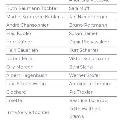
Ruth Baumann Tochter
Sara Muff
Martin, Sohn von Kübler's
Jan Niederberger
André Chansonnier
Bruno Portmann
Frau Kübler
Susan Reiher
Herr Kübler
Daniel Schawalder
Heiri Bäuerlein
Kurt Scherrer
Röbeli Meier
Viktor Schürmann
Olly Moreen
Beni Slanzi
Albert Hagenbuch
Werner Stofer
Frau Stobel Wirtin
Antoinette Trentini
Clochard
Pia Troxler
Lolette
Beatrice Tschopp
Edith Walthert
Irma Serviertochter
Kramis