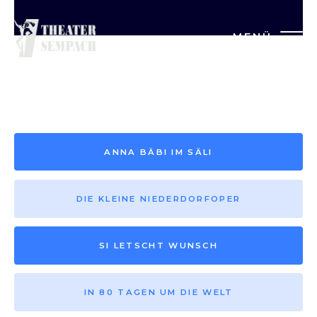
MENÜ
Saison vor 2013
ANNA BÄBI IM SÄLI
DIE KLEINE NIEDERDORFOPER
SI LETSCHT WUNSCH
IN 80 TAGEN UM DIE WELT