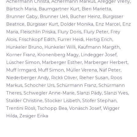
Achermann Christa, Achermann Markus, Aregger Vreny,
Bärtsch Maria, Baumgartner Kurt, Bieri Marietta,
Brunner Gaby, Brunner Ueli, Bucher Heinz, Bürgisser
Beatrice, Bürgisser Kurt, Dolder Monika, Enz Marcel, Enz
Maria, Fleischlin Priska, Flury Doris, Flury Peter, Frey
Alois, Frischkopf Edith, Furrer Heidi, Hertig Erich,
Hunkeler Bruno, Hunkeler Willi, Kaufmann Margith,
Korner Franz, Kronenberg Magy, Lindegger Josef,
Lüscher Simon, Marberger Esther, Marberger Herbert,
Muff Irmgard, Muff Simon, Müller Verena, Näf Peter,
Niederberger Andy, Rickli Oliver, Rieher Susan, Roos
Markus, Schocher Urs, Schürmann Franz, Schürmann
Theres, Schwegler Anne-Marie, Slanzi Pädy, Slanzi Yves,
Stalder Christine, Stocker Lisbeth, Stofer Stephan,
Trentini Rösli, Tschopp Bea, Vonäsch Josef, Wigger
Hilda, Zesiger Erika