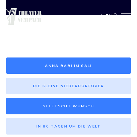
MENÜ
Saison vor 2013
ANNA BÄBI IM SÄLI
DIE KLEINE NIEDERDORFOPER
SI LETSCHT WUNSCH
IN 80 TAGEN UM DIE WELT