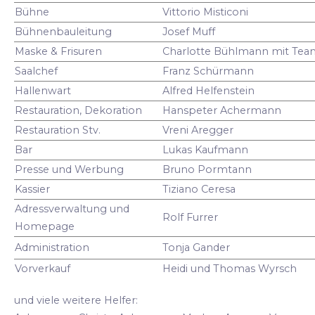
Bühne
Vittorio Misticoni
Bühnenbauleitung
Josef Muff
Maske & Frisuren
Charlotte Bühlmann mit Tea
Saalchef
Franz Schürmann
Hallenwart
Alfred Helfenstein
Restauration, Dekoration
Hanspeter Achermann
Restauration Stv.
Vreni Aregger
Bar
Lukas Kaufmann
Presse und Werbung
Bruno Pormtann
Kassier
Tiziano Ceresa
Adressverwaltung und
Rolf Furrer
Homepage
Administration
Tonja Gander
Vorverkauf
Heidi und Thomas Wyrsch
und viele weitere Helfer: