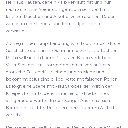
Heiri aus Hausen, der ein Kalb verkauft hat und nun
nach Zürich ins Niederdorf geht, um sein Geld mit
leichten Mädchen und Alkohol zu verprassen. Dabei
wird er in eine Liebes- und Kriminalgeschichte
verwickelt.
Zu Beginn der Haupthandlung wird bruchstückhaft die
Geschichte der Familie Baumann erzählt. Die Tochter
Ruthli will sich mit dem Polizisten Bruno verloben.
Vater Schaggi, ein Trompetentrödler, verkauft eine
erotische Zeitschrift an einen jungen Mann und
bekommt dafür eine billige Kette mit falschen Perlen.
Es folgt eine Szene mit Frau Strober, der Wirtin der
Kneipe «Lämmli», die ein international bekanntes
Sängerduo erwartet. In den Sänger André hat sich
Baumanns Tochter Ruth bei einem früheren Auftritt
verliebt.
Die Szene wechselt zu den drei Dieben Zungen-Miggel,