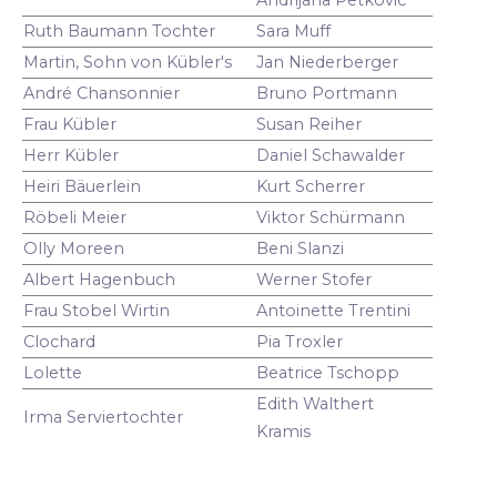
Ruth Baumann Tochter
Sara Muff
Martin, Sohn von Kübler's
Jan Niederberger
André Chansonnier
Bruno Portmann
Frau Kübler
Susan Reiher
Herr Kübler
Daniel Schawalder
Heiri Bäuerlein
Kurt Scherrer
Röbeli Meier
Viktor Schürmann
Olly Moreen
Beni Slanzi
Albert Hagenbuch
Werner Stofer
Frau Stobel Wirtin
Antoinette Trentini
Clochard
Pia Troxler
Lolette
Beatrice Tschopp
Edith Walthert
Irma Serviertochter
Kramis