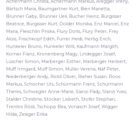
Achermann Christa, Achermann Markus, Aregger Vreny,
Bärtsch Maria, Baumgartner Kurt, Bieri Marietta,
Brunner Gaby, Brunner Ueli, Bucher Heinz, Bürgisser
Beatrice, Bürgisser Kurt, Dolder Monika, Enz Marcel, Enz
Maria, Fleischlin Priska, Flury Doris, Flury Peter, Frey
Alois, Frischkopf Edith, Furrer Heidi, Hertig Erich,
Hunkeler Bruno, Hunkeler Willi, Kaufmann Margith,
Korner Franz, Kronenberg Magy, Lindegger Josef,
Lüscher Simon, Marberger Esther, Marberger Herbert,
Muff Irmgard, Muff Simon, Müller Verena, Näf Peter,
Niederberger Andy, Rickli Oliver, Rieher Susan, Roos
Markus, Schocher Urs, Schürmann Franz, Schürmann
Theres, Schwegler Anne-Marie, Slanzi Pädy, Slanzi Yves,
Stalder Christine, Stocker Lisbeth, Stofer Stephan,
Trentini Rösli, Tschopp Bea, Vonäsch Josef, Wigger
Hilda, Zesiger Erika