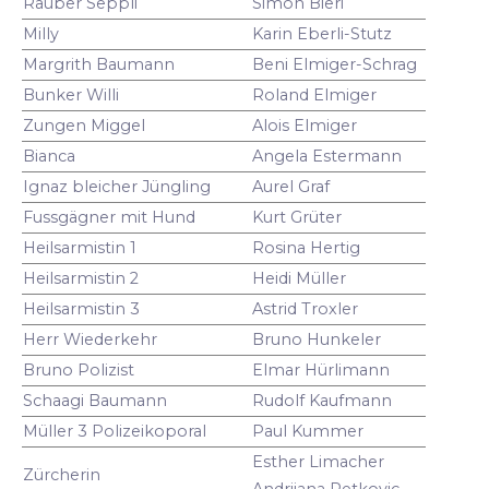
Räuber Seppli
Simon Bieri
Milly
Karin Eberli-Stutz
Margrith Baumann
Beni Elmiger-Schrag
Bunker Willi
Roland Elmiger
Zungen Miggel
Alois Elmiger
Bianca
Angela Estermann
Ignaz bleicher Jüngling
Aurel Graf
Fussgägner mit Hund
Kurt Grüter
Heilsarmistin 1
Rosina Hertig
Heilsarmistin 2
Heidi Müller
Heilsarmistin 3
Astrid Troxler
Herr Wiederkehr
Bruno Hunkeler
Bruno Polizist
Elmar Hürlimann
Schaagi Baumann
Rudolf Kaufmann
Müller 3 Polizeikoporal
Paul Kummer
Esther Limacher
Zürcherin
Andrijana Petkovic