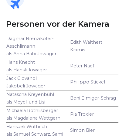
Personen vor der Kamera
Dagmar Brenzikofer-
Edith Walthert
Aeschlimann
Kramis
als Anna Bäbi Jowäger
Hans Knecht
Peter Naef
als Hansli Jowäger
Jack Giovanoli
Philippo Stickel
Jakobeli Jowäger
Natascha Kreyenbühl
Beni Elmiger-Schrag
als Meyeli und Lisi
Michaela Röthlisberger
Pia Troxler
als Magdalena Wettgern
Hansueli Wüthrich
Simon Bieri
als Samuel Schwarz, Sami