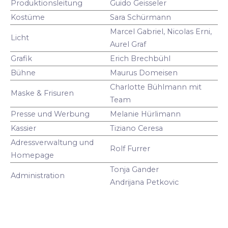
Produktionsleitung
Guido Geisseler
Kostüme
Sara Schürmann
Marcel Gabriel, Nicolas Erni,
Licht
Aurel Graf
Grafik
Erich Brechbühl
Bühne
Maurus Domeisen
Charlotte Bühlmann mit
Maske & Frisuren
Team
Presse und Werbung
Melanie Hürlimann
Kassier
Tiziano Ceresa
Adressverwaltung und
Rolf Furrer
Homepage
Tonja Gander
Administration
Andrijana Petkovic