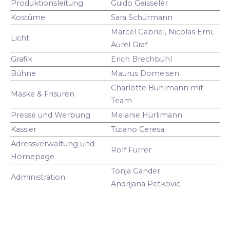
Produktionsleitung
Guido Geisseler
Kostüme
Sara Schürmann
Marcel Gabriel, Nicolas Erni,
Licht
Aurel Graf
Grafik
Erich Brechbühl
Bühne
Maurus Domeisen
Charlotte Bühlmann mit
Maske & Frisuren
Team
Presse und Werbung
Melanie Hürlimann
Kassier
Tiziano Ceresa
Adressverwaltung und
Rolf Furrer
Homepage
Tonja Gander
Administration
Andrijana Petkovic