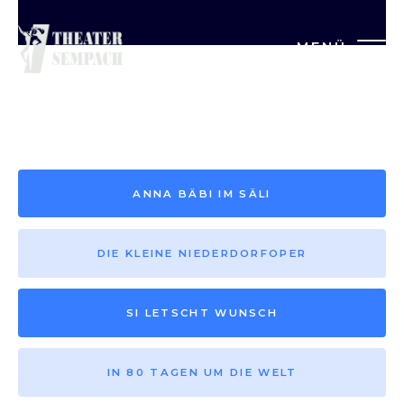
MENÜ
Saison vor 2013
ANNA BÄBI IM SÄLI
DIE KLEINE NIEDERDORFOPER
SI LETSCHT WUNSCH
IN 80 TAGEN UM DIE WELT