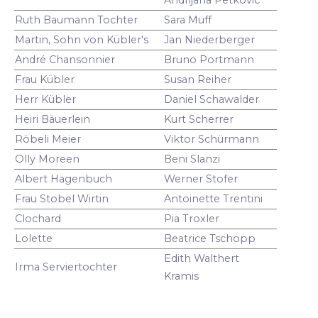
Ruth Baumann Tochter
Sara Muff
Martin, Sohn von Kübler's
Jan Niederberger
André Chansonnier
Bruno Portmann
Frau Kübler
Susan Reiher
Herr Kübler
Daniel Schawalder
Heiri Bäuerlein
Kurt Scherrer
Röbeli Meier
Viktor Schürmann
Olly Moreen
Beni Slanzi
Albert Hagenbuch
Werner Stofer
Frau Stobel Wirtin
Antoinette Trentini
Clochard
Pia Troxler
Lolette
Beatrice Tschopp
Edith Walthert
Irma Serviertochter
Kramis