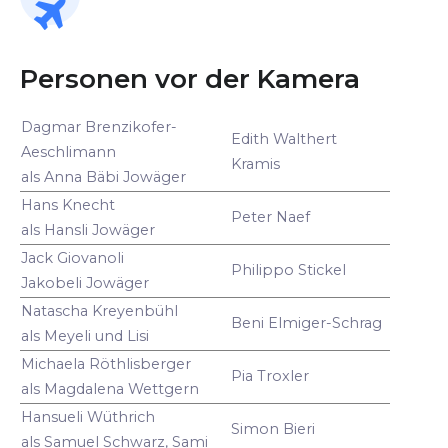
Personen vor der Kamera
Dagmar Brenzikofer-
Edith Walthert
Aeschlimann
Kramis
als Anna Bäbi Jowäger
Hans Knecht
Peter Naef
als Hansli Jowäger
Jack Giovanoli
Philippo Stickel
Jakobeli Jowäger
Natascha Kreyenbühl
Beni Elmiger-Schrag
als Meyeli und Lisi
Michaela Röthlisberger
Pia Troxler
als Magdalena Wettgern
Hansueli Wüthrich
Simon Bieri
als Samuel Schwarz, Sami