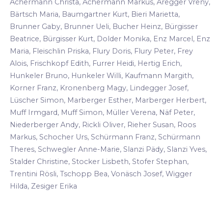
Achermann Christa, Achermann Markus, Aregger Vreny,
Bärtsch Maria, Baumgartner Kurt, Bieri Marietta,
Brunner Gaby, Brunner Ueli, Bucher Heinz, Bürgisser
Beatrice, Bürgisser Kurt, Dolder Monika, Enz Marcel, Enz
Maria, Fleischlin Priska, Flury Doris, Flury Peter, Frey
Alois, Frischkopf Edith, Furrer Heidi, Hertig Erich,
Hunkeler Bruno, Hunkeler Willi, Kaufmann Margith,
Korner Franz, Kronenberg Magy, Lindegger Josef,
Lüscher Simon, Marberger Esther, Marberger Herbert,
Muff Irmgard, Muff Simon, Müller Verena, Näf Peter,
Niederberger Andy, Rickli Oliver, Rieher Susan, Roos
Markus, Schocher Urs, Schürmann Franz, Schürmann
Theres, Schwegler Anne-Marie, Slanzi Pädy, Slanzi Yves,
Stalder Christine, Stocker Lisbeth, Stofer Stephan,
Trentini Rösli, Tschopp Bea, Vonäsch Josef, Wigger
Hilda, Zesiger Erika