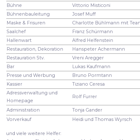
Bühne
Vittorio Misticoni
Bühnenbauleitung
Josef Muff
Maske & Frisuren
Charlotte Bühlmann mit Tea
Saalchef
Franz Schürmann
Hallenwart
Alfred Helfenstein
Restauration, Dekoration
Hanspeter Achermann
Restauration Stv.
Vreni Aregger
Bar
Lukas Kaufmann
Presse und Werbung
Bruno Pormtann
Kassier
Tiziano Ceresa
Adressverwaltung und
Rolf Furrer
Homepage
Administration
Tonja Gander
Vorverkauf
Heidi und Thomas Wyrsch
und viele weitere Helfer: