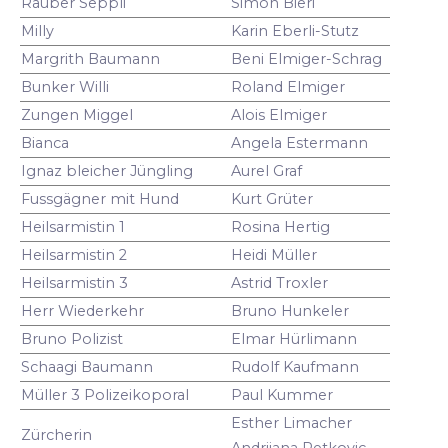
Räuber Seppli
Simon Bieri
Milly
Karin Eberli-Stutz
Margrith Baumann
Beni Elmiger-Schrag
Bunker Willi
Roland Elmiger
Zungen Miggel
Alois Elmiger
Bianca
Angela Estermann
Ignaz bleicher Jüngling
Aurel Graf
Fussgägner mit Hund
Kurt Grüter
Heilsarmistin 1
Rosina Hertig
Heilsarmistin 2
Heidi Müller
Heilsarmistin 3
Astrid Troxler
Herr Wiederkehr
Bruno Hunkeler
Bruno Polizist
Elmar Hürlimann
Schaagi Baumann
Rudolf Kaufmann
Müller 3 Polizeikoporal
Paul Kummer
Esther Limacher
Zürcherin
Andrijana Petkovic