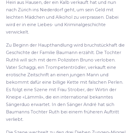
Heiri aus Hausen, der ein Kalb verkauft hat und nun
nach Zürich ins Niederdorf geht, um sein Geld mit
leichten Mädchen und Alkohol zu verprassen. Dabei
wird er in eine Liebes- und Kriminalgeschichte
verwickelt.
Zu Beginn der Haupthandlung wird bruchstückhaft die
Geschichte der Familie Baumann erzählt. Die Tochter
Ruthli will sich mit dem Polizisten Bruno verloben.
Vater Schaggi, ein Trompetentrödler, verkauft eine
erotische Zeitschrift an einen jungen Mann und
bekommt dafür eine billige Kette mit falschen Perlen.
Es folgt eine Szene mit Frau Strober, der Wirtin der
Kneipe «Lämmli», die ein international bekanntes
Sängerduo erwartet. In den Sänger André hat sich
Baumanns Tochter Ruth bei einem früheren Auftritt
verliebt.
Die Szene wechselt zu den drei Dieben Zungen-Miggel,