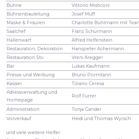
Bühne
Vittorio Misticoni
Bühnenbauleitung
Josef Muff
Maske & Frisuren
Charlotte Bühlmann mit Tea
Saalchef
Franz Schürmann
Hallenwart
Alfred Helfenstein
Restauration, Dekoration
Hanspeter Achermann
Restauration Stv.
Vreni Aregger
Bar
Lukas Kaufmann
Presse und Werbung
Bruno Pormtann
Kassier
Tiziano Ceresa
Adressverwaltung und
Rolf Furrer
Homepage
Administration
Tonja Gander
Vorverkauf
Heidi und Thomas Wyrsch
und viele weitere Helfer: