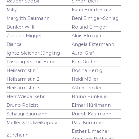
Räuber Seppli
Simon Bieri
Milly
Karin Eberli-Stutz
Margrith Baumann
Beni Elmiger-Schrag
Bunker Willi
Roland Elmiger
Zungen Miggel
Alois Elmiger
Bianca
Angela Estermann
Ignaz bleicher Jüngling
Aurel Graf
Fussgägner mit Hund
Kurt Grüter
Heilsarmistin 1
Rosina Hertig
Heilsarmistin 2
Heidi Müller
Heilsarmistin 3
Astrid Troxler
Herr Wiederkehr
Bruno Hunkeler
Bruno Polizist
Elmar Hürlimann
Schaagi Baumann
Rudolf Kaufmann
Müller 3 Polizeikoporal
Paul Kummer
Esther Limacher
Zürcherin
Andrijana Petkovic