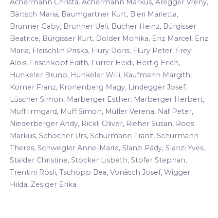
Achermann Christa, Achermann Markus, Aregger Vreny,
Bärtsch Maria, Baumgartner Kurt, Bieri Marietta,
Brunner Gaby, Brunner Ueli, Bucher Heinz, Bürgisser
Beatrice, Bürgisser Kurt, Dolder Monika, Enz Marcel, Enz
Maria, Fleischlin Priska, Flury Doris, Flury Peter, Frey
Alois, Frischkopf Edith, Furrer Heidi, Hertig Erich,
Hunkeler Bruno, Hunkeler Willi, Kaufmann Margith,
Korner Franz, Kronenberg Magy, Lindegger Josef,
Lüscher Simon, Marberger Esther, Marberger Herbert,
Muff Irmgard, Muff Simon, Müller Verena, Näf Peter,
Niederberger Andy, Rickli Oliver, Rieher Susan, Roos
Markus, Schocher Urs, Schürmann Franz, Schürmann
Theres, Schwegler Anne-Marie, Slanzi Pädy, Slanzi Yves,
Stalder Christine, Stocker Lisbeth, Stofer Stephan,
Trentini Rösli, Tschopp Bea, Vonäsch Josef, Wigger
Hilda, Zesiger Erika