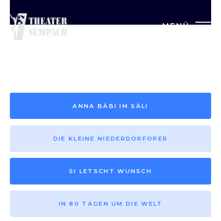
MENÜ
Saison vor 2013
ANNA BÄBI IM SÄLI
DIE KLEINE NIEDERDORFOPER
SI LETSCHT WUNSCH
IN 80 TAGEN UM DIE WELT