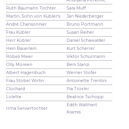
Ruth Baumann Tochter
Sara Muff
Martin, Sohn von Kübler's
Jan Niederberger
André Chansonnier
Bruno Portmann
Frau Kübler
Susan Reiher
Herr Kübler
Daniel Schawalder
Heiri Bäuerlein
Kurt Scherrer
Röbeli Meier
Viktor Schürmann
Olly Moreen
Beni Slanzi
Albert Hagenbuch
Werner Stofer
Frau Stobel Wirtin
Antoinette Trentini
Clochard
Pia Troxler
Lolette
Beatrice Tschopp
Edith Walthert
Irma Serviertochter
Kramis