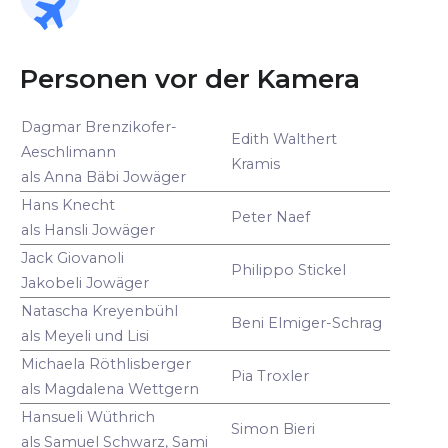
Personen vor der Kamera
Dagmar Brenzikofer-
Edith Walthert
Aeschlimann
Kramis
als Anna Bäbi Jowäger
Hans Knecht
Peter Naef
als Hansli Jowäger
Jack Giovanoli
Philippo Stickel
Jakobeli Jowäger
Natascha Kreyenbühl
Beni Elmiger-Schrag
als Meyeli und Lisi
Michaela Röthlisberger
Pia Troxler
als Magdalena Wettgern
Hansueli Wüthrich
Simon Bieri
als Samuel Schwarz, Sami