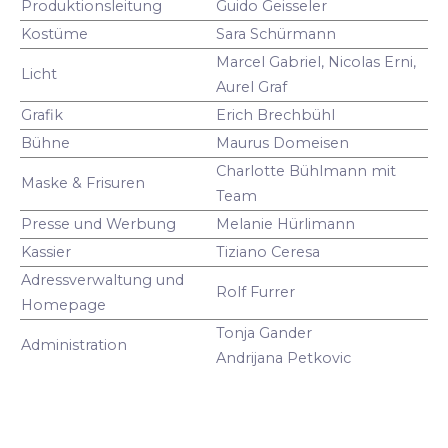
Produktionsleitung
Guido Geisseler
Kostüme
Sara Schürmann
Marcel Gabriel, Nicolas Erni,
Licht
Aurel Graf
Grafik
Erich Brechbühl
Bühne
Maurus Domeisen
Charlotte Bühlmann mit
Maske & Frisuren
Team
Presse und Werbung
Melanie Hürlimann
Kassier
Tiziano Ceresa
Adressverwaltung und
Rolf Furrer
Homepage
Tonja Gander
Administration
Andrijana Petkovic