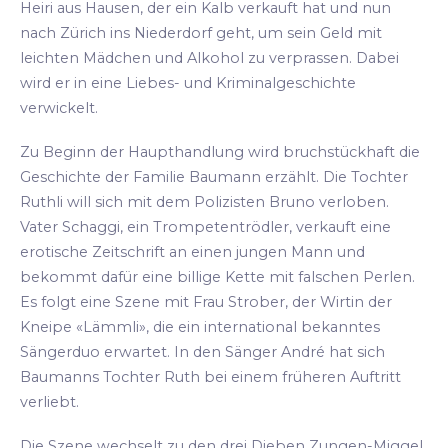
Heiri aus Hausen, der ein Kalb verkauft hat und nun
nach Zürich ins Niederdorf geht, um sein Geld mit
leichten Mädchen und Alkohol zu verprassen. Dabei
wird er in eine Liebes- und Kriminalgeschichte
verwickelt.
Zu Beginn der Haupthandlung wird bruchstückhaft die
Geschichte der Familie Baumann erzählt. Die Tochter
Ruthli will sich mit dem Polizisten Bruno verloben.
Vater Schaggi, ein Trompetentrödler, verkauft eine
erotische Zeitschrift an einen jungen Mann und
bekommt dafür eine billige Kette mit falschen Perlen.
Es folgt eine Szene mit Frau Strober, der Wirtin der
Kneipe «Lämmli», die ein international bekanntes
Sängerduo erwartet. In den Sänger André hat sich
Baumanns Tochter Ruth bei einem früheren Auftritt
verliebt.
Die Szene wechselt zu den drei Dieben Zungen-Miggel,