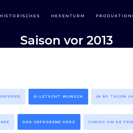
HISTORISCHES
HEXENTURM
PRODUKTION
Saison vor 2013
DORFOPER
SI LETSCHT WUNSCH
IN 80 TAGEN U
HNEE
DAS GEFRORENE HERZ
CHRIEG OM DE FRI