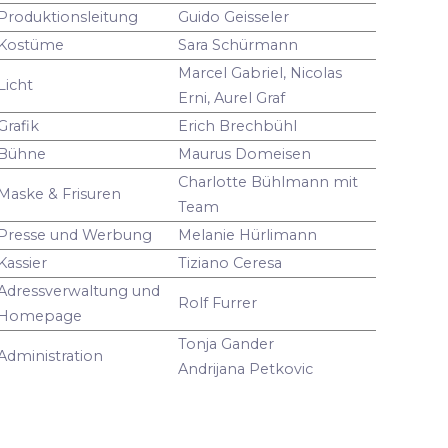
Produktionsleitung
Guido Geisseler
Kostüme
Sara Schürmann
Marcel Gabriel, Nicolas
Licht
Erni, Aurel Graf
Grafik
Erich Brechbühl
Bühne
Maurus Domeisen
Charlotte Bühlmann mit
Maske & Frisuren
Team
Presse und Werbung
Melanie Hürlimann
Kassier
Tiziano Ceresa
Adressverwaltung und
Rolf Furrer
Homepage
Tonja Gander
Administration
Andrijana Petkovic