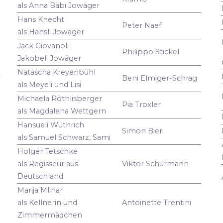
als Anna Bäbi Jowäger
Hans Knecht
Peter Naef
als Hansli Jowäger
Jack Giovanoli
Philippo Stickel
Jakobeli Jowäger
Natascha Kreyenbühl
t
Beni Elmiger-Schrag
als Meyeli und Lisi
Michaela Röthlisberger
Pia Troxler
als Magdalena Wettgern
Hansueli Wüthrich
Simon Bieri
als Samuel Schwarz, Sami
Holger Tetschke
als Regisseur aus
Viktor Schürmann
Deutschland
Marija Mlinar
als Kellnerin und
Antoinette Trentini
Zimmermädchen