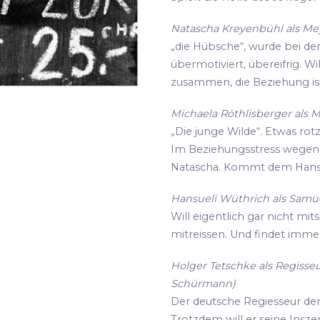
Natascha Kreyenbühl als Meye
„die Hübsche“, wurde bei de
übermotiviert, übereifrig. Wi
zusammen, die Beziehung ist
Michaela Röthlisberger als M
„Die junge Wilde“. Etwas rot
Im Beziehungsstress wegen i
Natascha. Kommt dem Hansu
Hansueli Wüthrich als Samue
Will eigentlich gar nicht mit
mitreissen. Und findet imme
Holger Tetschke als Regisseu
Schürmann)
Der deutsche Regiesseur der s
Trotzdem will er seine Insz