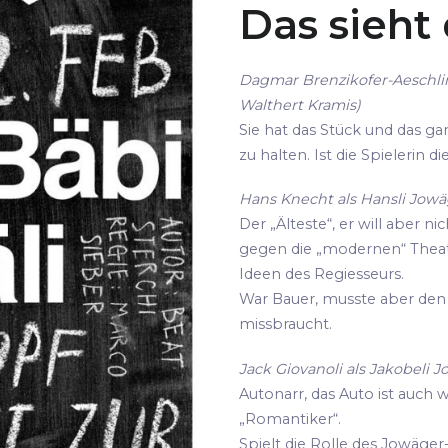
Das sieht
Dagmar Brenzikofer-Aeschli
Walthert Kramis)
Sie hat das Stück und das gan
zu halten. Ist die Spielerin 
Hans Knecht als Hansli Jowäg
Der „Älteste“, er will aber ni
gegen die „modernen“ Thea
Ideen des Regiesseurs.
War Bauer, musste aber den 
missbraucht.
Jack Giovanoli als Jakobeli J
Autonarr, das Auto ist auch 
„Romantiker“.
Spielt die Rolle des Jowäger