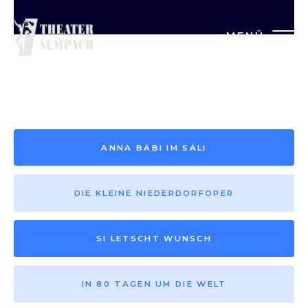
MENÜ
Saison vor 2013
ANNA BÄBI IM SÄLI
DIE KLEINE NIEDERDORFOPER
SI LETSCHT WUNSCH
IN 80 TAGEN UM DIE WELT