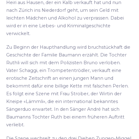
Heiri aus Hausen, der ein Kalb verkauft hat und nun
nach Zürich ins Niederdorf geht, um sein Geld mit
leichten Mädchen und Alkohol zu verprassen. Dabei
wird er in eine Liebes- und Kriminalgeschichte
verwickelt.
Zu Beginn der Haupthandlung wird bruchstückhaft die
Geschichte der Familie Baumann erzählt. Die Tochter
Ruthli will sich mit dem Polizisten Bruno verloben.
Vater Schaggi, ein Trompetentrödler, verkauft eine
erotische Zeitschrift an einen jungen Mann und
bekommt dafür eine billige Kette mit falschen Perlen.
Es folgt eine Szene mit Frau Strober, der Wirtin der
Kneipe «Lämmli», die ein international bekanntes
Sängerduo erwartet. In den Sänger André hat sich
Baumanns Tochter Ruth bei einem früheren Auftritt
verliebt.
Die Szene wechselt zu den drei Dieben Zungen-Miggel,