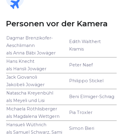
Personen vor der Kamera
Dagmar Brenzikofer-
Edith Walthert
Aeschlimann
Kramis
als Anna Bäbi Jowäger
Hans Knecht
Peter Naef
als Hansli Jowäger
Jack Giovanoli
Philippo Stickel
Jakobeli Jowäger
Natascha Kreyenbühl
Beni Elmiger-Schrag
als Meyeli und Lisi
Michaela Röthlisberger
Pia Troxler
als Magdalena Wettgern
Hansueli Wüthrich
Simon Bieri
als Samuel Schwarz, Sami