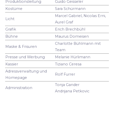
Produktionsleitung
Guido Geisseler
Kostüme
Sara Schürmann
Marcel Gabriel, Nicolas Erni,
Licht
Aurel Graf
Grafik
Erich Brechbühl
Bühne
Maurus Domeisen
Charlotte Bühlmann mit
Maske & Frisuren
Team
Presse und Werbung
Melanie Hürlimann
Kassier
Tiziano Ceresa
Adressverwaltung und
Rolf Furrer
Homepage
Tonja Gander
Administration
Andrijana Petkovic