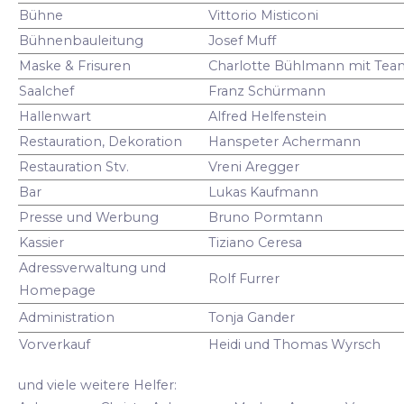
Bühne
Vittorio Misticoni
Bühnenbauleitung
Josef Muff
Maske & Frisuren
Charlotte Bühlmann mit Tea
Saalchef
Franz Schürmann
Hallenwart
Alfred Helfenstein
Restauration, Dekoration
Hanspeter Achermann
Restauration Stv.
Vreni Aregger
Bar
Lukas Kaufmann
Presse und Werbung
Bruno Pormtann
Kassier
Tiziano Ceresa
Adressverwaltung und
Rolf Furrer
Homepage
Administration
Tonja Gander
Vorverkauf
Heidi und Thomas Wyrsch
und viele weitere Helfer: