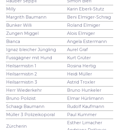
Räuber Seppli
Simon Bieri
Milly
Karin Eberli-Stutz
Margrith Baumann
Beni Elmiger-Schrag
Bunker Willi
Roland Elmiger
Zungen Miggel
Alois Elmiger
Bianca
Angela Estermann
Ignaz bleicher Jüngling
Aurel Graf
Fussgägner mit Hund
Kurt Grüter
Heilsarmistin 1
Rosina Hertig
Heilsarmistin 2
Heidi Müller
Heilsarmistin 3
Astrid Troxler
Herr Wiederkehr
Bruno Hunkeler
Bruno Polizist
Elmar Hürlimann
Schaagi Baumann
Rudolf Kaufmann
Müller 3 Polizeikoporal
Paul Kummer
Esther Limacher
Zürcherin
Andrijana Petkovic