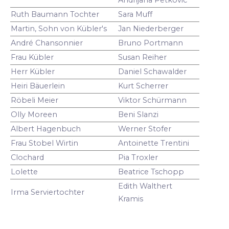
Ruth Baumann Tochter
Sara Muff
Martin, Sohn von Kübler's
Jan Niederberger
André Chansonnier
Bruno Portmann
Frau Kübler
Susan Reiher
Herr Kübler
Daniel Schawalder
Heiri Bäuerlein
Kurt Scherrer
Röbeli Meier
Viktor Schürmann
Olly Moreen
Beni Slanzi
Albert Hagenbuch
Werner Stofer
Frau Stobel Wirtin
Antoinette Trentini
Clochard
Pia Troxler
Lolette
Beatrice Tschopp
Edith Walthert
Irma Serviertochter
Kramis