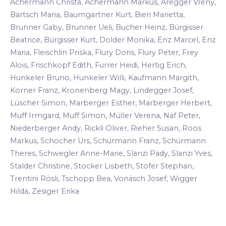
Achermann Christa, Achermann Markus, Aregger Vreny,
Bärtsch Maria, Baumgartner Kurt, Bieri Marietta,
Brunner Gaby, Brunner Ueli, Bucher Heinz, Bürgisser
Beatrice, Bürgisser Kurt, Dolder Monika, Enz Marcel, Enz
Maria, Fleischlin Priska, Flury Doris, Flury Peter, Frey
Alois, Frischkopf Edith, Furrer Heidi, Hertig Erich,
Hunkeler Bruno, Hunkeler Willi, Kaufmann Margith,
Korner Franz, Kronenberg Magy, Lindegger Josef,
Lüscher Simon, Marberger Esther, Marberger Herbert,
Muff Irmgard, Muff Simon, Müller Verena, Näf Peter,
Niederberger Andy, Rickli Oliver, Rieher Susan, Roos
Markus, Schocher Urs, Schürmann Franz, Schürmann
Theres, Schwegler Anne-Marie, Slanzi Pädy, Slanzi Yves,
Stalder Christine, Stocker Lisbeth, Stofer Stephan,
Trentini Rösli, Tschopp Bea, Vonäsch Josef, Wigger
Hilda, Zesiger Erika