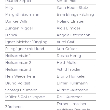
Räuber Seppli
Simon Bieri
Milly
Karin Eberli-Stutz
Margrith Baumann
Beni Elmiger-Schrag
Bunker Willi
Roland Elmiger
Zungen Miggel
Alois Elmiger
Bianca
Angela Estermann
Ignaz bleicher Jüngling
Aurel Graf
Fussgägner mit Hund
Kurt Grüter
Heilsarmistin 1
Rosina Hertig
Heilsarmistin 2
Heidi Müller
Heilsarmistin 3
Astrid Troxler
Herr Wiederkehr
Bruno Hunkeler
Bruno Polizist
Elmar Hürlimann
Schaagi Baumann
Rudolf Kaufmann
Müller 3 Polizeikoporal
Paul Kummer
Esther Limacher
Zürcherin
Andrijana Petkovic