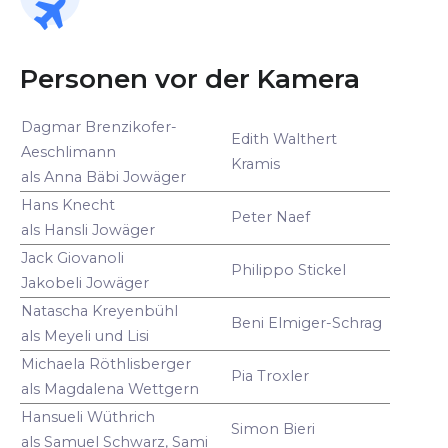
Personen vor der Kamera
Dagmar Brenzikofer-
Edith Walthert
Aeschlimann
Kramis
als Anna Bäbi Jowäger
Hans Knecht
Peter Naef
als Hansli Jowäger
Jack Giovanoli
Philippo Stickel
Jakobeli Jowäger
Natascha Kreyenbühl
Beni Elmiger-Schrag
als Meyeli und Lisi
Michaela Röthlisberger
Pia Troxler
als Magdalena Wettgern
Hansueli Wüthrich
Simon Bieri
als Samuel Schwarz, Sami