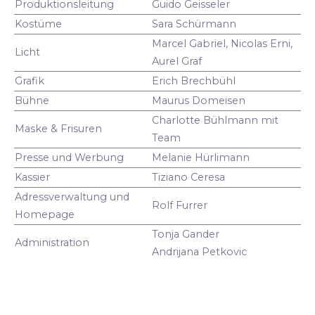
Produktionsleitung
Guido Geisseler
Kostüme
Sara Schürmann
Marcel Gabriel, Nicolas Erni,
Licht
Aurel Graf
Grafik
Erich Brechbühl
Bühne
Maurus Domeisen
Charlotte Bühlmann mit
Maske & Frisuren
Team
Presse und Werbung
Melanie Hürlimann
Kassier
Tiziano Ceresa
Adressverwaltung und
Rolf Furrer
Homepage
Tonja Gander
Administration
Andrijana Petkovic