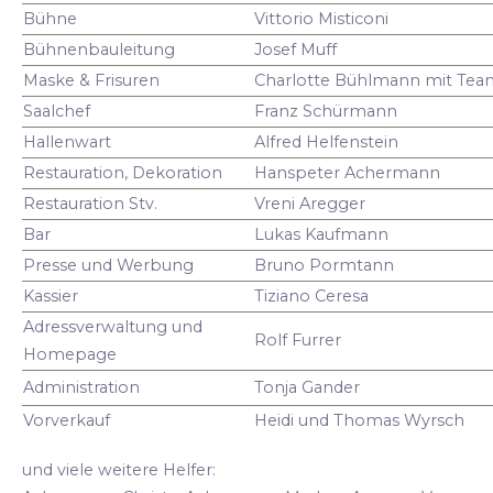
Bühne
Vittorio Misticoni
Bühnenbauleitung
Josef Muff
Maske & Frisuren
Charlotte Bühlmann mit Tea
Saalchef
Franz Schürmann
Hallenwart
Alfred Helfenstein
Restauration, Dekoration
Hanspeter Achermann
Restauration Stv.
Vreni Aregger
Bar
Lukas Kaufmann
Presse und Werbung
Bruno Pormtann
Kassier
Tiziano Ceresa
Adressverwaltung und
Rolf Furrer
Homepage
Administration
Tonja Gander
Vorverkauf
Heidi und Thomas Wyrsch
und viele weitere Helfer: