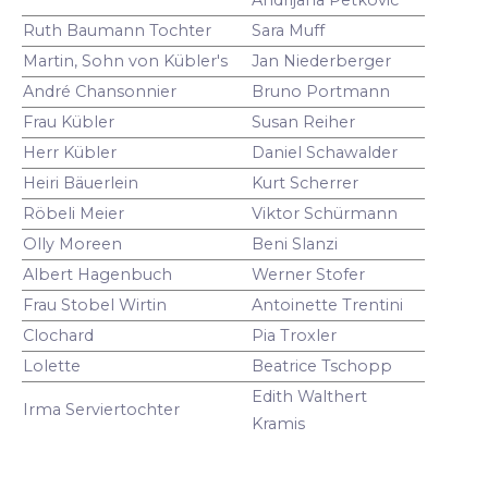
Ruth Baumann Tochter
Sara Muff
Martin, Sohn von Kübler's
Jan Niederberger
André Chansonnier
Bruno Portmann
Frau Kübler
Susan Reiher
Herr Kübler
Daniel Schawalder
Heiri Bäuerlein
Kurt Scherrer
Röbeli Meier
Viktor Schürmann
Olly Moreen
Beni Slanzi
Albert Hagenbuch
Werner Stofer
Frau Stobel Wirtin
Antoinette Trentini
Clochard
Pia Troxler
Lolette
Beatrice Tschopp
Edith Walthert
Irma Serviertochter
Kramis