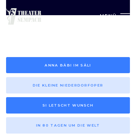
MENÜ
Saison vor 2013
ANNA BÄBI IM SÄLI
DIE KLEINE NIEDERDORFOPER
SI LETSCHT WUNSCH
IN 80 TAGEN UM DIE WELT