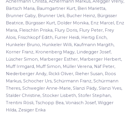
Achermann Christa, Achermann Markus, Aregger Vreny,
Bärtsch Maria, Baumgartner Kurt, Bieri Marietta,
Brunner Gaby, Brunner Ueli, Bucher Heinz, Bürgisser
Beatrice, Bürgisser Kurt, Dolder Monika, Enz Marcel, Enz
Maria, Fleischlin Priska, Flury Doris, Flury Peter, Frey
Alois, Frischkopf Edith, Furrer Heidi, Hertig Erich,
Hunkeler Bruno, Hunkeler Willi, Kaufmann Margith,
Korner Franz, Kronenberg Magy, Lindegger Josef,
Lüscher Simon, Marberger Esther, Marberger Herbert,
Muff Irmgard, Muff Simon, Müller Verena, Näf Peter,
Niederberger Andy, Rickli Oliver, Rieher Susan, Roos
Markus, Schocher Urs, Schürmann Franz, Schürmann
Theres, Schwegler Anne-Marie, Slanzi Pädy, Slanzi Yves,
Stalder Christine, Stocker Lisbeth, Stofer Stephan,
Trentini Rösli, Tschopp Bea, Vonäsch Josef, Wigger
Hilda, Zesiger Erika