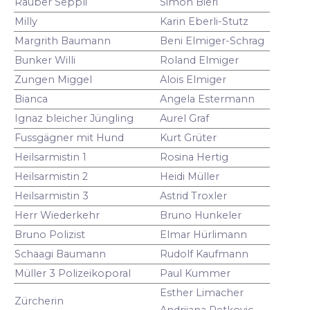
Räuber Seppli
Simon Bieri
Milly
Karin Eberli-Stutz
Margrith Baumann
Beni Elmiger-Schrag
Bunker Willi
Roland Elmiger
Zungen Miggel
Alois Elmiger
Bianca
Angela Estermann
Ignaz bleicher Jüngling
Aurel Graf
Fussgägner mit Hund
Kurt Grüter
Heilsarmistin 1
Rosina Hertig
Heilsarmistin 2
Heidi Müller
Heilsarmistin 3
Astrid Troxler
Herr Wiederkehr
Bruno Hunkeler
Bruno Polizist
Elmar Hürlimann
Schaagi Baumann
Rudolf Kaufmann
Müller 3 Polizeikoporal
Paul Kummer
Esther Limacher
Zürcherin
Andrijana Petkovic