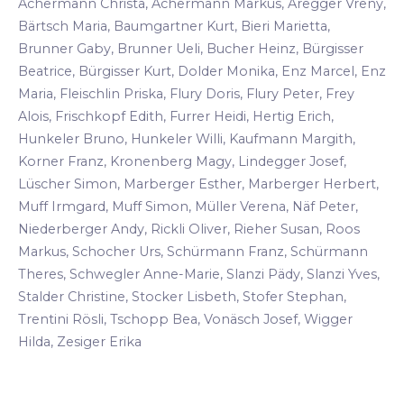
Achermann Christa, Achermann Markus, Aregger Vreny,
Bärtsch Maria, Baumgartner Kurt, Bieri Marietta,
Brunner Gaby, Brunner Ueli, Bucher Heinz, Bürgisser
Beatrice, Bürgisser Kurt, Dolder Monika, Enz Marcel, Enz
Maria, Fleischlin Priska, Flury Doris, Flury Peter, Frey
Alois, Frischkopf Edith, Furrer Heidi, Hertig Erich,
Hunkeler Bruno, Hunkeler Willi, Kaufmann Margith,
Korner Franz, Kronenberg Magy, Lindegger Josef,
Lüscher Simon, Marberger Esther, Marberger Herbert,
Muff Irmgard, Muff Simon, Müller Verena, Näf Peter,
Niederberger Andy, Rickli Oliver, Rieher Susan, Roos
Markus, Schocher Urs, Schürmann Franz, Schürmann
Theres, Schwegler Anne-Marie, Slanzi Pädy, Slanzi Yves,
Stalder Christine, Stocker Lisbeth, Stofer Stephan,
Trentini Rösli, Tschopp Bea, Vonäsch Josef, Wigger
Hilda, Zesiger Erika