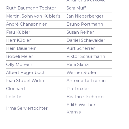
Ruth Baumann Tochter
Sara Muff
Martin, Sohn von Kübler's
Jan Niederberger
André Chansonnier
Bruno Portmann
Frau Kübler
Susan Reiher
Herr Kübler
Daniel Schawalder
Heiri Bäuerlein
Kurt Scherrer
Röbeli Meier
Viktor Schürmann
Olly Moreen
Beni Slanzi
Albert Hagenbuch
Werner Stofer
Frau Stobel Wirtin
Antoinette Trentini
Clochard
Pia Troxler
Lolette
Beatrice Tschopp
Edith Walthert
Irma Serviertochter
Kramis