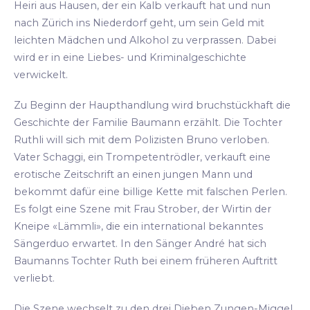
Heiri aus Hausen, der ein Kalb verkauft hat und nun
nach Zürich ins Niederdorf geht, um sein Geld mit
leichten Mädchen und Alkohol zu verprassen. Dabei
wird er in eine Liebes- und Kriminalgeschichte
verwickelt.
Zu Beginn der Haupthandlung wird bruchstückhaft die
Geschichte der Familie Baumann erzählt. Die Tochter
Ruthli will sich mit dem Polizisten Bruno verloben.
Vater Schaggi, ein Trompetentrödler, verkauft eine
erotische Zeitschrift an einen jungen Mann und
bekommt dafür eine billige Kette mit falschen Perlen.
Es folgt eine Szene mit Frau Strober, der Wirtin der
Kneipe «Lämmli», die ein international bekanntes
Sängerduo erwartet. In den Sänger André hat sich
Baumanns Tochter Ruth bei einem früheren Auftritt
verliebt.
Die Szene wechselt zu den drei Dieben Zungen-Miggel,