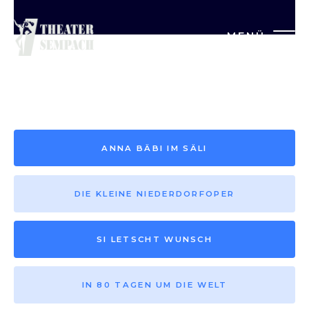
MENÜ
Saison vor 2013
ANNA BÄBI IM SÄLI
DIE KLEINE NIEDERDORFOPER
SI LETSCHT WUNSCH
IN 80 TAGEN UM DIE WELT