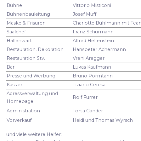
Bühne
Vittorio Misticoni
Bühnenbauleitung
Josef Muff
Maske & Frisuren
Charlotte Bühlmann mit Tea
Saalchef
Franz Schürmann
Hallenwart
Alfred Helfenstein
Restauration, Dekoration
Hanspeter Achermann
Restauration Stv.
Vreni Aregger
Bar
Lukas Kaufmann
Presse und Werbung
Bruno Pormtann
Kassier
Tiziano Ceresa
Adressverwaltung und
Rolf Furrer
Homepage
Administration
Tonja Gander
Vorverkauf
Heidi und Thomas Wyrsch
und viele weitere Helfer: