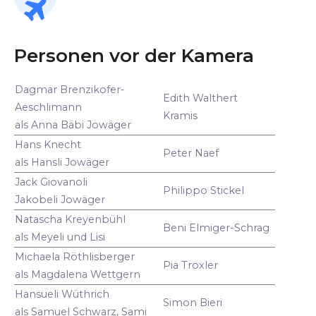
Personen vor der Kamera
Dagmar Brenzikofer-
Edith Walthert
Aeschlimann
Kramis
als Anna Bäbi Jowäger
Hans Knecht
Peter Naef
als Hansli Jowäger
Jack Giovanoli
Philippo Stickel
Jakobeli Jowäger
Natascha Kreyenbühl
Beni Elmiger-Schrag
als Meyeli und Lisi
Michaela Röthlisberger
Pia Troxler
als Magdalena Wettgern
Hansueli Wüthrich
Simon Bieri
als Samuel Schwarz, Sami