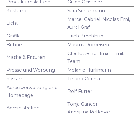
Produktionsleitung
Guido Geisseler
Kostüme
Sara Schürmann
Marcel Gabriel, Nicolas Erni,
Licht
Aurel Graf
Grafik
Erich Brechbühl
Bühne
Maurus Domeisen
Charlotte Bühlmann mit
Maske & Frisuren
Team
Presse und Werbung
Melanie Hürlimann
Kassier
Tiziano Ceresa
Adressverwaltung und
Rolf Furrer
Homepage
Tonja Gander
Administration
Andrijana Petkovic