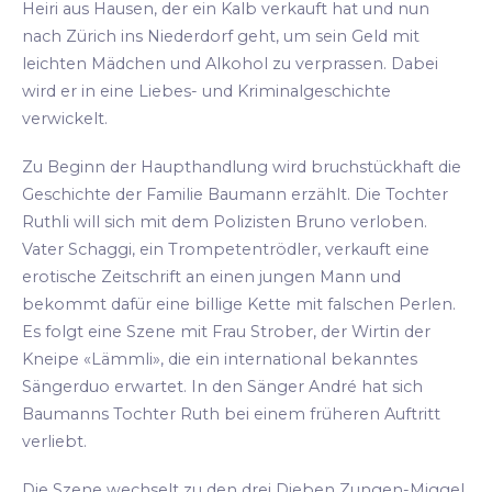
Heiri aus Hausen, der ein Kalb verkauft hat und nun
nach Zürich ins Niederdorf geht, um sein Geld mit
leichten Mädchen und Alkohol zu verprassen. Dabei
wird er in eine Liebes- und Kriminalgeschichte
verwickelt.
Zu Beginn der Haupthandlung wird bruchstückhaft die
Geschichte der Familie Baumann erzählt. Die Tochter
Ruthli will sich mit dem Polizisten Bruno verloben.
Vater Schaggi, ein Trompetentrödler, verkauft eine
erotische Zeitschrift an einen jungen Mann und
bekommt dafür eine billige Kette mit falschen Perlen.
Es folgt eine Szene mit Frau Strober, der Wirtin der
Kneipe «Lämmli», die ein international bekanntes
Sängerduo erwartet. In den Sänger André hat sich
Baumanns Tochter Ruth bei einem früheren Auftritt
verliebt.
Die Szene wechselt zu den drei Dieben Zungen-Miggel,