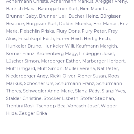
Achermann Christa, Achermann Markus, Aregger Vreny,
Bärtsch Maria, Baumgartner Kurt, Bieri Marietta,
Brunner Gaby, Brunner Ueli, Bucher Heinz, Bürgisser
Beatrice, Bürgisser Kurt, Dolder Monika, Enz Marcel, Enz
Maria, Fleischlin Priska, Flury Doris, Flury Peter, Frey
Alois, Frischkopf Edith, Furrer Heidi, Hertig Erich,
Hunkeler Bruno, Hunkeler Willi, Kaufmann Margith,
Korner Franz, Kronenberg Magy, Lindegger Josef,
Lüscher Simon, Marberger Esther, Marberger Herbert,
Muff Irmgard, Muff Simon, Müller Verena, Näf Peter,
Niederberger Andy, Rickli Oliver, Rieher Susan, Roos
Markus, Schocher Urs, Schürmann Franz, Schürmann
Theres, Schwegler Anne-Marie, Slanzi Pädy, Slanzi Yves,
Stalder Christine, Stocker Lisbeth, Stofer Stephan,
Trentini Rösli, Tschopp Bea, Vonäsch Josef, Wigger
Hilda, Zesiger Erika