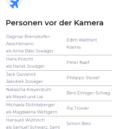
Personen vor der Kamera
Dagmar Brenzikofer-
Edith Walthert
Aeschlimann
Kramis
als Anna Bäbi Jowäger
Hans Knecht
Peter Naef
als Hansli Jowäger
Jack Giovanoli
Philippo Stickel
Jakobeli Jowäger
Natascha Kreyenbühl
Beni Elmiger-Schrag
als Meyeli und Lisi
Michaela Röthlisberger
Pia Troxler
als Magdalena Wettgern
Hansueli Wüthrich
Simon Bieri
als Samuel Schwarz, Sami