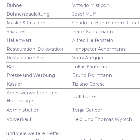
Bühne
Vittorio Misticoni
Bühnenbauleitung
Josef Muff
Maske & Frisuren
Charlotte Bühlmann mit Tea
Saalchef
Franz Schürmann
Hallenwart
Alfred Helfenstein
Restauration, Dekoration
Hanspeter Achermann
Restauration Stv.
Vreni Aregger
Bar
Lukas Kaufmann
Presse und Werbung
Bruno Pormtann
Kassier
Tiziano Ceresa
Adressverwaltung und
Rolf Furrer
Homepage
Administration
Tonja Gander
Vorverkauf
Heidi und Thomas Wyrsch
und viele weitere Helfer: