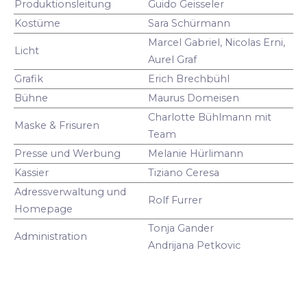
Produktionsleitung
Guido Geisseler
Kostüme
Sara Schürmann
Marcel Gabriel, Nicolas Erni,
Licht
Aurel Graf
Grafik
Erich Brechbühl
Bühne
Maurus Domeisen
Charlotte Bühlmann mit
Maske & Frisuren
Team
Presse und Werbung
Melanie Hürlimann
Kassier
Tiziano Ceresa
Adressverwaltung und
Rolf Furrer
Homepage
Tonja Gander
Administration
Andrijana Petkovic