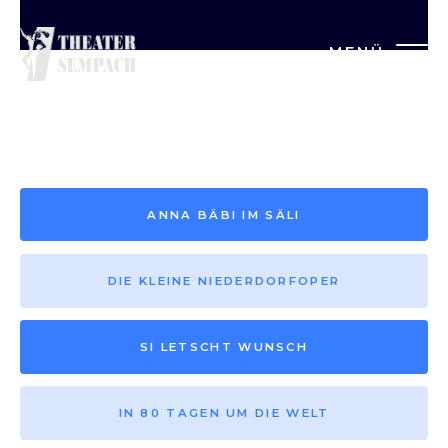
MENÜ
Saison vor 2013
ANNA BÄBI IM SÄLI
DIE KLEINE NIEDERDORFOPER
SI LETSCHT WUNSCH
IN 80 TAGEN UM DIE WELT