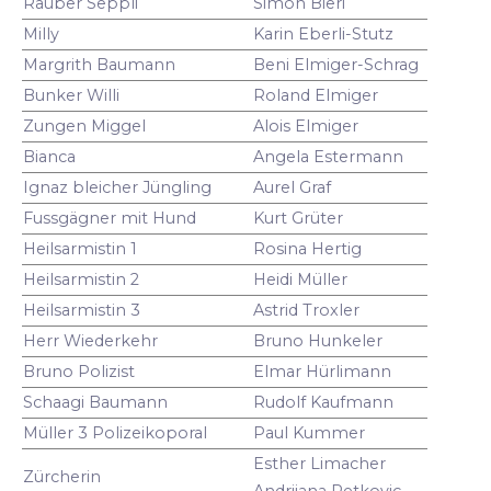
Räuber Seppli
Simon Bieri
Milly
Karin Eberli-Stutz
Margrith Baumann
Beni Elmiger-Schrag
Bunker Willi
Roland Elmiger
Zungen Miggel
Alois Elmiger
Bianca
Angela Estermann
Ignaz bleicher Jüngling
Aurel Graf
Fussgägner mit Hund
Kurt Grüter
Heilsarmistin 1
Rosina Hertig
Heilsarmistin 2
Heidi Müller
Heilsarmistin 3
Astrid Troxler
Herr Wiederkehr
Bruno Hunkeler
Bruno Polizist
Elmar Hürlimann
Schaagi Baumann
Rudolf Kaufmann
Müller 3 Polizeikoporal
Paul Kummer
Esther Limacher
Zürcherin
Andrijana Petkovic