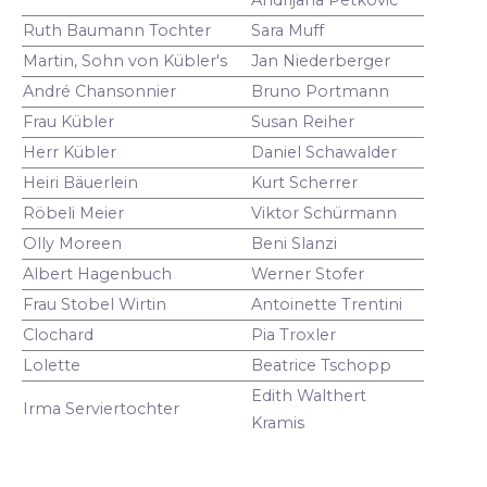
Ruth Baumann Tochter
Sara Muff
Martin, Sohn von Kübler's
Jan Niederberger
André Chansonnier
Bruno Portmann
Frau Kübler
Susan Reiher
Herr Kübler
Daniel Schawalder
Heiri Bäuerlein
Kurt Scherrer
Röbeli Meier
Viktor Schürmann
Olly Moreen
Beni Slanzi
Albert Hagenbuch
Werner Stofer
Frau Stobel Wirtin
Antoinette Trentini
Clochard
Pia Troxler
Lolette
Beatrice Tschopp
Edith Walthert
Irma Serviertochter
Kramis