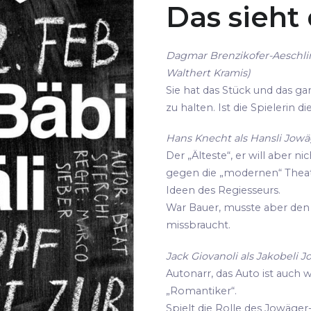
Das sieht
Dagmar Brenzikofer-Aeschli
Walthert Kramis)
Sie hat das Stück und das gan
zu halten. Ist die Spielerin 
Hans Knecht als Hansli Jowäg
Der „Älteste“, er will aber ni
gegen die „modernen“ Thea
Ideen des Regiesseurs.
War Bauer, musste aber den 
missbraucht.
Jack Giovanoli als Jakobeli J
Autonarr, das Auto ist auch 
„Romantiker“.
Spielt die Rolle des Jowäger