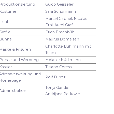
Produktionsleitung
Guido Geisseler
Kostüme
Sara Schürmann
Marcel Gabriel, Nicolas
Licht
Erni, Aurel Graf
Grafik
Erich Brechbühl
Bühne
Maurus Domeisen
Charlotte Bühlmann mit
Maske & Frisuren
Team
Presse und Werbung
Melanie Hürlimann
Kassier
Tiziano Ceresa
Adressverwaltung und
Rolf Furrer
Homepage
Tonja Gander
Administration
Andrijana Petkovic