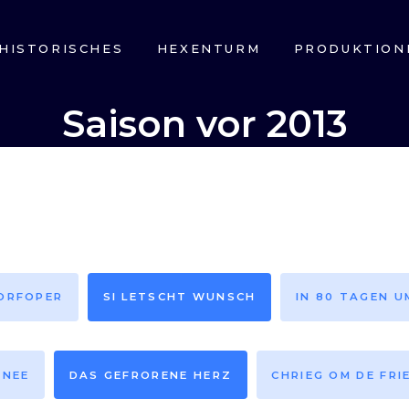
HISTORISCHES
HEXENTURM
PRODUKTION
Saison vor 2013
DORFOPER
SI LETSCHT WUNSCH
IN 80 TAGEN U
HNEE
DAS GEFRORENE HERZ
CHRIEG OM DE FRI