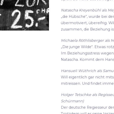
Natascha Kreyenbühl als Meye
„die Hübsche“, wurde bei de
übermotiviert, übereifrig. Wi
zusammen, die Beziehung ist
Michaela Röthlisberger als M
„Die junge Wilde“. Etwas rot
Im Beziehungsstress wegen i
Natascha. Kommt dem Hansu
Hansueli Wüthrich als Samue
Will eigentlich gar nicht mit
mitreissen. Und findet imme
Holger Tetschke als Regisseu
Schürmann)
Der deutsche Regiesseur der s
Trotzdem will er seine Insz