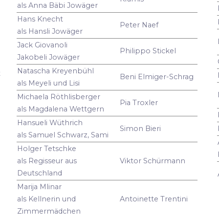
als Anna Bäbi Jowäger
Hans Knecht
Peter Naef
als Hansli Jowäger
Jack Giovanoli
Philippo Stickel
Jakobeli Jowäger
Natascha Kreyenbühl
t
Beni Elmiger-Schrag
als Meyeli und Lisi
Michaela Röthlisberger
Pia Troxler
als Magdalena Wettgern
Hansueli Wüthrich
Simon Bieri
als Samuel Schwarz, Sami
Holger Tetschke
als Regisseur aus
Viktor Schürmann
Deutschland
Marija Mlinar
als Kellnerin und
Antoinette Trentini
Zimmermädchen