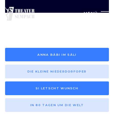
MENÜ
Saison vor 2013
ANNA BÄBI IM SÄLI
DIE KLEINE NIEDERDORFOPER
SI LETSCHT WUNSCH
IN 80 TAGEN UM DIE WELT