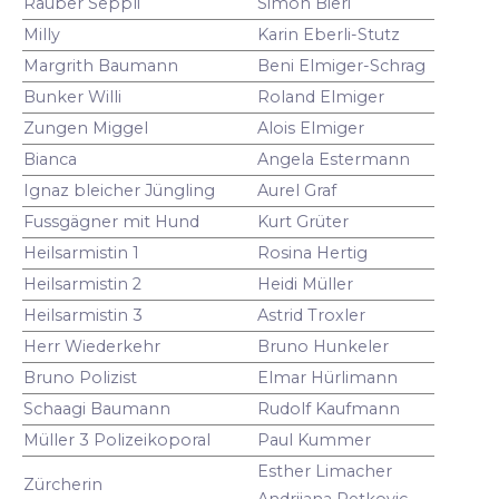
Räuber Seppli
Simon Bieri
Milly
Karin Eberli-Stutz
Margrith Baumann
Beni Elmiger-Schrag
Bunker Willi
Roland Elmiger
Zungen Miggel
Alois Elmiger
Bianca
Angela Estermann
Ignaz bleicher Jüngling
Aurel Graf
Fussgägner mit Hund
Kurt Grüter
Heilsarmistin 1
Rosina Hertig
Heilsarmistin 2
Heidi Müller
Heilsarmistin 3
Astrid Troxler
Herr Wiederkehr
Bruno Hunkeler
Bruno Polizist
Elmar Hürlimann
Schaagi Baumann
Rudolf Kaufmann
Müller 3 Polizeikoporal
Paul Kummer
Esther Limacher
Zürcherin
Andrijana Petkovic