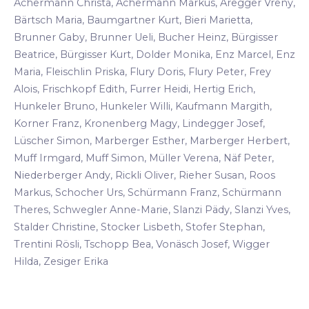
Achermann Christa, Achermann Markus, Aregger Vreny,
Bärtsch Maria, Baumgartner Kurt, Bieri Marietta,
Brunner Gaby, Brunner Ueli, Bucher Heinz, Bürgisser
Beatrice, Bürgisser Kurt, Dolder Monika, Enz Marcel, Enz
Maria, Fleischlin Priska, Flury Doris, Flury Peter, Frey
Alois, Frischkopf Edith, Furrer Heidi, Hertig Erich,
Hunkeler Bruno, Hunkeler Willi, Kaufmann Margith,
Korner Franz, Kronenberg Magy, Lindegger Josef,
Lüscher Simon, Marberger Esther, Marberger Herbert,
Muff Irmgard, Muff Simon, Müller Verena, Näf Peter,
Niederberger Andy, Rickli Oliver, Rieher Susan, Roos
Markus, Schocher Urs, Schürmann Franz, Schürmann
Theres, Schwegler Anne-Marie, Slanzi Pädy, Slanzi Yves,
Stalder Christine, Stocker Lisbeth, Stofer Stephan,
Trentini Rösli, Tschopp Bea, Vonäsch Josef, Wigger
Hilda, Zesiger Erika