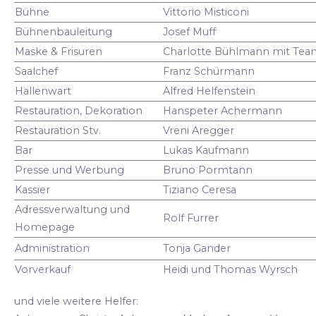
Bühne
Vittorio Misticoni
Bühnenbauleitung
Josef Muff
Maske & Frisuren
Charlotte Bühlmann mit Tea
Saalchef
Franz Schürmann
Hallenwart
Alfred Helfenstein
Restauration, Dekoration
Hanspeter Achermann
Restauration Stv.
Vreni Aregger
Bar
Lukas Kaufmann
Presse und Werbung
Bruno Pormtann
Kassier
Tiziano Ceresa
Adressverwaltung und
Rolf Furrer
Homepage
Administration
Tonja Gander
Vorverkauf
Heidi und Thomas Wyrsch
und viele weitere Helfer: