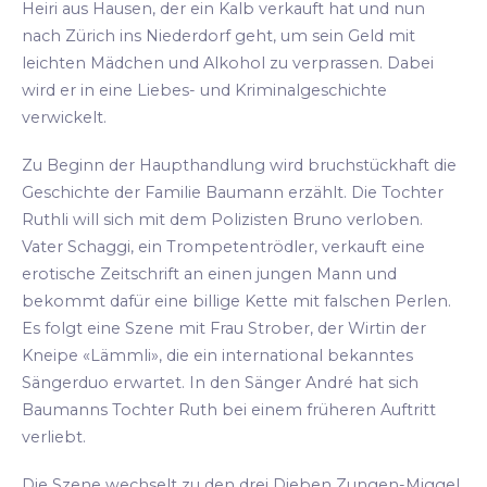
Heiri aus Hausen, der ein Kalb verkauft hat und nun
nach Zürich ins Niederdorf geht, um sein Geld mit
leichten Mädchen und Alkohol zu verprassen. Dabei
wird er in eine Liebes- und Kriminalgeschichte
verwickelt.
Zu Beginn der Haupthandlung wird bruchstückhaft die
Geschichte der Familie Baumann erzählt. Die Tochter
Ruthli will sich mit dem Polizisten Bruno verloben.
Vater Schaggi, ein Trompetentrödler, verkauft eine
erotische Zeitschrift an einen jungen Mann und
bekommt dafür eine billige Kette mit falschen Perlen.
Es folgt eine Szene mit Frau Strober, der Wirtin der
Kneipe «Lämmli», die ein international bekanntes
Sängerduo erwartet. In den Sänger André hat sich
Baumanns Tochter Ruth bei einem früheren Auftritt
verliebt.
Die Szene wechselt zu den drei Dieben Zungen-Miggel,