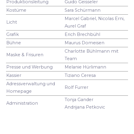
Produktionsleitung
Guido Geisseler
Kostüme
Sara Schürmann
Marcel Gabriel, Nicolas Erni,
Licht
Aurel Graf
Grafik
Erich Brechbühl
Bühne
Maurus Domeisen
Charlotte Bühlmann mit
Maske & Frisuren
Team
Presse und Werbung
Melanie Hürlimann
Kassier
Tiziano Ceresa
Adressverwaltung und
Rolf Furrer
Homepage
Tonja Gander
Administration
Andrijana Petkovic