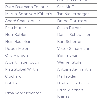
Ruth Baumann Tochter
Sara Muff
Martin, Sohn von Kübler's
Jan Niederberger
André Chansonnier
Bruno Portmann
Frau Kübler
Susan Reiher
Herr Kübler
Daniel Schawalder
Heiri Bäuerlein
Kurt Scherrer
Röbeli Meier
Viktor Schürmann
Olly Moreen
Beni Slanzi
Albert Hagenbuch
Werner Stofer
Frau Stobel Wirtin
Antoinette Trentini
Clochard
Pia Troxler
Lolette
Beatrice Tschopp
Edith Walthert
Irma Serviertochter
Kramis