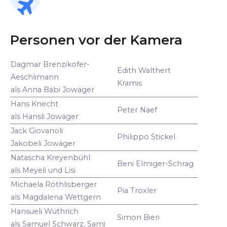
Personen vor der Kamera
Dagmar Brenzikofer-
Edith Walthert
Aeschlimann
Kramis
als Anna Bäbi Jowäger
Hans Knecht
Peter Naef
als Hansli Jowäger
Jack Giovanoli
Philippo Stickel
Jakobeli Jowäger
Natascha Kreyenbühl
Beni Elmiger-Schrag
als Meyeli und Lisi
Michaela Röthlisberger
Pia Troxler
als Magdalena Wettgern
Hansueli Wüthrich
Simon Bieri
als Samuel Schwarz, Sami