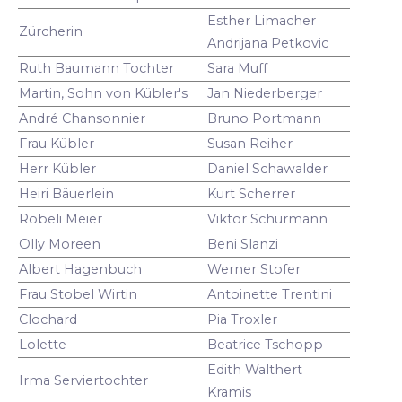
Esther Limacher
Zürcherin
Andrijana Petkovic
Ruth Baumann Tochter
Sara Muff
Martin, Sohn von Kübler's
Jan Niederberger
André Chansonnier
Bruno Portmann
Frau Kübler
Susan Reiher
Herr Kübler
Daniel Schawalder
Heiri Bäuerlein
Kurt Scherrer
Röbeli Meier
Viktor Schürmann
Olly Moreen
Beni Slanzi
Albert Hagenbuch
Werner Stofer
Frau Stobel Wirtin
Antoinette Trentini
Clochard
Pia Troxler
Lolette
Beatrice Tschopp
Edith Walthert
Irma Serviertochter
Kramis