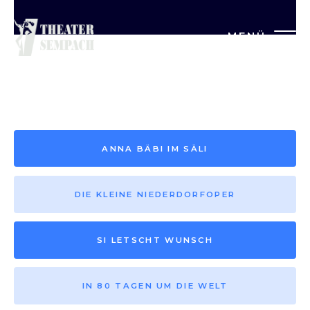
MENÜ
Saison vor 2013
ANNA BÄBI IM SÄLI
DIE KLEINE NIEDERDORFOPER
SI LETSCHT WUNSCH
IN 80 TAGEN UM DIE WELT