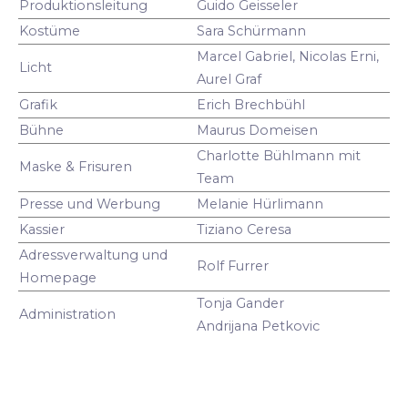
Produktionsleitung
Guido Geisseler
Kostüme
Sara Schürmann
Marcel Gabriel, Nicolas Erni,
Licht
Aurel Graf
Grafik
Erich Brechbühl
Bühne
Maurus Domeisen
Charlotte Bühlmann mit
Maske & Frisuren
Team
Presse und Werbung
Melanie Hürlimann
Kassier
Tiziano Ceresa
Adressverwaltung und
Rolf Furrer
Homepage
Tonja Gander
Administration
Andrijana Petkovic