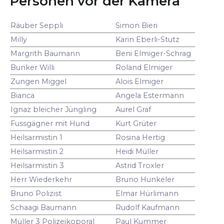
Personen vor der Kamera
Räuber Seppli
Simon Bieri
Milly
Karin Eberli-Stutz
Margrith Baumann
Beni Elmiger-Schrag
Bunker Willi
Roland Elmiger
Zungen Miggel
Alois Elmiger
Bianca
Angela Estermann
Ignaz bleicher Jüngling
Aurel Graf
Fussgägner mit Hund
Kurt Grüter
Heilsarmistin 1
Rosina Hertig
Heilsarmistin 2
Heidi Müller
Heilsarmistin 3
Astrid Troxler
Herr Wiederkehr
Bruno Hunkeler
Bruno Polizist
Elmar Hürlimann
Schaagi Baumann
Rudolf Kaufmann
Müller 3 Polizeikoporal
Paul Kummer