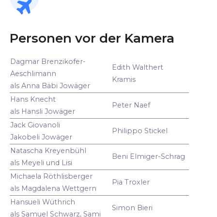
Personen vor der Kamera
Dagmar Brenzikofer-
Edith Walthert
Aeschlimann
Kramis
als Anna Bäbi Jowäger
Hans Knecht
Peter Naef
als Hansli Jowäger
Jack Giovanoli
Philippo Stickel
Jakobeli Jowäger
Natascha Kreyenbühl
Beni Elmiger-Schrag
als Meyeli und Lisi
Michaela Röthlisberger
Pia Troxler
als Magdalena Wettgern
Hansueli Wüthrich
Simon Bieri
als Samuel Schwarz, Sami