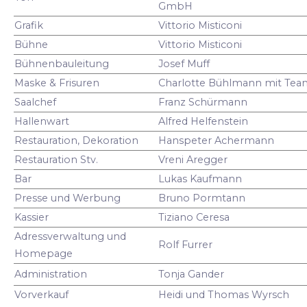
GmbH
Grafik
Vittorio Misticoni
Bühne
Vittorio Misticoni
Bühnenbauleitung
Josef Muff
Maske & Frisuren
Charlotte Bühlmann mit Tea
Saalchef
Franz Schürmann
Hallenwart
Alfred Helfenstein
Restauration, Dekoration
Hanspeter Achermann
Restauration Stv.
Vreni Aregger
Bar
Lukas Kaufmann
Presse und Werbung
Bruno Pormtann
Kassier
Tiziano Ceresa
Adressverwaltung und
Rolf Furrer
Homepage
Administration
Tonja Gander
Vorverkauf
Heidi und Thomas Wyrsch